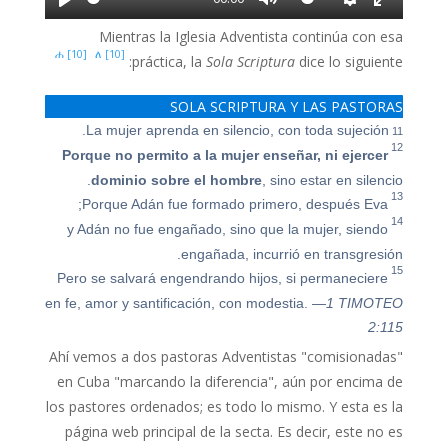
y
Mientras la Iglesia Adventista continúa con esa
[10] ሐ
[10] ለ
práctica, la
Sola Scriptura
dice lo siguiente:
SOLA SCRIPTURA Y LAS PASTORAS
11
La mujer aprenda en silencio, con toda sujeción.
12
Porque no permito a la mujer enseñar, ni ejercer
dominio sobre el hombre
, sino estar en silencio.
13
Porque Adán fue formado primero, después Eva;
14
y Adán no fue engañado, sino que la mujer, siendo
engañada, incurrió en transgresión.
15
Pero se salvará engendrando hijos, si permaneciere
en fe, amor y santificación, con modestia. —
1 TIMOTEO
2:115
Ahí vemos a dos pastoras Adventistas "comisionadas"
en Cuba "marcando la diferencia", aún por encima de
los pastores ordenados; es todo lo mismo. Y esta es la
página web principal de la secta. Es decir, este no es