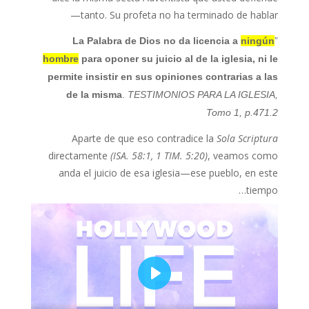
tanto. Su profeta no ha terminado de hablar—
La Palabra de Dios no da licencia a
ningún
”
hombre
para oponer su juicio al de la iglesia,
ni le
permite insistir en sus opiniones contrarias a las
de la misma
.
TESTIMONIOS PARA LA IGLESIA,
Tomo 1, p.471.2
Aparte de que eso contradice la
Sola Scriptura
directamente
(ISA. 58:1, 1 TIM. 5:20)
, veamos como
anda el juicio de esa iglesia—ese pueblo, en este
tiempo…
P
l