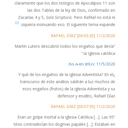
claramente que los dos testigos de Apocalipsis 11 son
las dos Tablas de la ley de Dios, confirmado en
Zacarías 4 y 5,
Sola Scriptura.
Pero RafAel no está ni
[2]
siquiera insinuando eso. El siguiente tema expande.
11/2/2020 RAFAEL DÍAZ [00:05:20]
“Martín Lutero descubrió todos los engaños que decía
la Iglesia católica.”
11/5/2020 ጆሴ ሉዊስ ጃቪየር
¿Y qué de los engaños de la Iglesia Adventista? En el
transcurso de este análisis saldrán a luz muchos de
esos engaños (frutos) de la iglesia Adventista y su
defensor y erudito, Rafael Díaz.
11/2/2020 RAFAEL DÍAZ [00:07:30]
“Eran un golpe mortal a la iglesia Católica […]. Las 95
tésis contradecían los dogmas papales […]. Estaban en