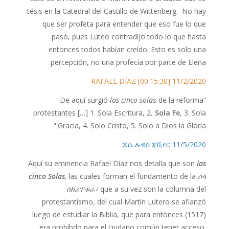
tésis en la Catedral del Castillo de Wittenberg. No hay
que ser profeta para entender que eso fue lo que
pasó, pues Lúteo contradijo todo lo que hasta
entonces todos habían creído. Esto es solo una
percepción, no una profecía por parte de Elena.
11/2/2020 RAFAEL DÍAZ [00:15:30]
las cinco sola
s de la reforma
“De aquí surgió
protestantes […] 1. Sola Escritura, 2
. Sola Fe
, 3. Sola
Gracia, 4. Solo Cristo, 5. Solo a Dios la Gloria."
11/5/2020 ጆሴ ሉዊስ ጃቪየር
Aquí su eminencia Rafael Díaz nos detalla que son
las
cinco Solas
,
las cuales forman el fundamento de la
ሶላ
ስክሪፕቱራ፣
que a su vez son la columna del
protestantismo, del cual Martín Lutero se afianzó
luego de estudiar la Biblia, que para entonces (1517)
era prohíbdo para el ciudano común tener acceso.