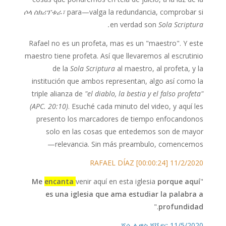
ሶላ ስክሪፕቱራ፣
para—valga la redundancia, comprobar si
en verdad son
Sola Scriptura.
Rafael no es un profeta, mas es un "maestro". Y este
maestro tiene profeta. Así que llevaremos al escrutinio
de la
Sola Scriptura
al maestro, al profeta, y la
institución que ambos representan, algo así como la
triple alianza de
"el diablo, la bestia y el falso profeta"
(APC. 20:10)
. Esuché cada minuto del video, y aquí les
presento los marcadores de tiempo enfocandonos
solo en las cosas que entedemos son de mayor
relevancia. Sin más preambulo, comencemos—
11/2/2020 RAFAEL DÍAZ [00:00:24]
Me
encanta
venir aquí en esta iglesia
porque aquí
"
es una iglesia que ama estudiar la palabra a
."
profundidad
11/5/2020 ጆሴ ሉዊስ ጃቪየር