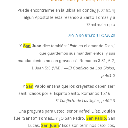
¿Puede encontrarme en la Biblia en donde
[00:18:54]
algún Apóstol le está rezando a Santo Tomás y a
Santaralampio?
11/5/2020 ጆሴ ሉዊስ ጃቪየር
S
an
Juan
dice también: “Este es el amor de Dios,
"Y
que guardemos sus mandamientos; y sus
mandamientos no son gravosos”. Romanos 3:31; 6:2;
1 Juan 5:3 (VM)."
—El Conflicto de Los Siglos,
p.461.2
San
Pablo
enseña que los creyentes deben ser
"Y
santificados por el Espíritu Santo. Romanos 15:16
—
El Conflicto de Los Siglos, p.462.3
Una pregunta para usted, señor Rafael Díaz,
¿quién
fue "Santo" Tomás…?
¿O San Pedro,
San Pablo,
San
Lucas,
San Juan
? Esos son términos católicos,