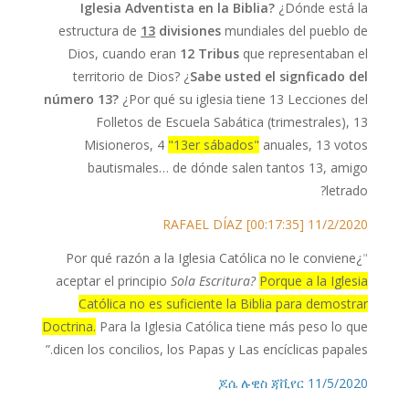
Iglesia Adventista en la Biblia?
¿Dónde está la
estructura de
13
divisiones
mundiales del pueblo de
Dios, cuando eran
12
Tribus
que representaban el
territorio de Dios? ¿
Sabe usted el signficado del
número 13?
¿Por qué su iglesia tiene 13 Lecciones del
Folletos de Escuela Sabática (trimestrales), 13
Misioneros, 4
"13er sábados"
anuales, 13 votos
bautismales… de dónde salen tantos 13, amigo
letrado?
11/2/2020 RAFAEL DÍAZ [00:17:35]
¿Por qué razón a la Iglesia Católica no le conviene
"
aceptar el principio
Sola Escritura?
Porque a la Iglesia
Católica no es suficiente la Biblia para demostrar
Doctrina.
Para la Iglesia Católica tiene más peso lo que
dicen los concilios, los Papas y Las encíclicas papales.”
11/5/2020 ጆሴ ሉዊስ ጃቪየር