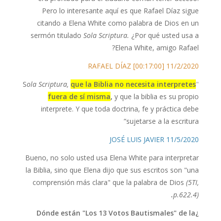
Pero lo interesante aquí es que Rafael Díaz sigue
citando a Elena White como palabra de Dios en un
sermón titulado
Sola Scriptura.
¿Por qué usted usa a
Elena White, amigo Rafael?
11/2/2020 RAFAEL DÍAZ [00:17:00]
S
ola Scriptura,
que la Biblia no necesita interpretes
"
fuera de sí misma
,
y que la biblia es su propio
interprete. Y que toda doctrina, fe y práctica debe
sujetarse a la escritura”
11/5/2020 JOSÉ LUIS JAVIER
Bueno, no solo usted usa Elena White para interpretar
la Biblia, sino que Elena dijo que sus escritos son "una
comprensión más clara" que la palabra de Dios
(5TI,
.
p.622.4)
¿Dónde están "Los 13 Votos Bautismales" de la