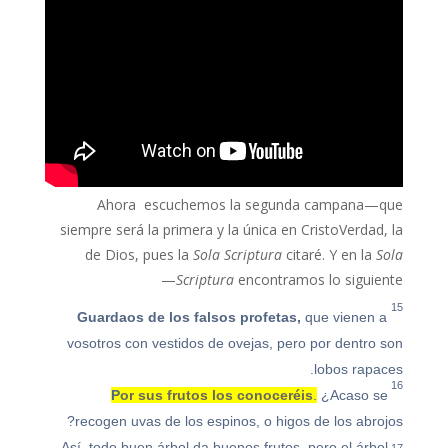
Ahora escuchemos la segunda campana—que
siempre será la primera y la única en CristoVerdad, la
de Dios, pues la
Sola Scriptura
citaré. Y en la
Sola
Scriptura
encontramos lo siguiente—
15
Guardaos de los falsos profetas,
que vienen a
vosotros con vestidos de ovejas, pero por dentro son
lobos rapaces.
16
P
or
sus frutos los conoceréis
.
¿Acaso se
recogen uvas de los espinos, o higos de los abrojos?
17
Así, todo buen árbol da buenos frutos, pero el árbol