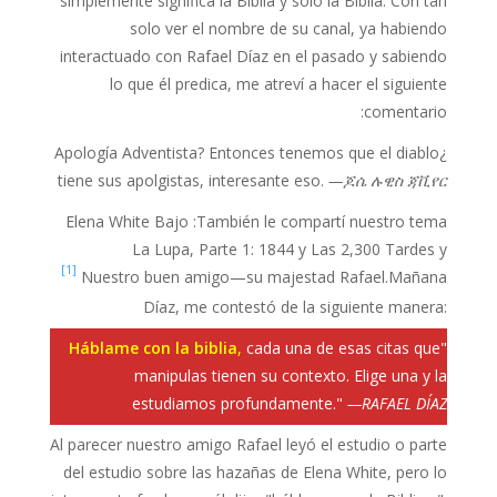
simplemente significa la Biblia y solo la Biblia. Con tan
solo ver el nombre de su canal, ya habiendo
interactuado con Rafael Díaz en el pasado y sabiendo
lo que él predica, me atreví a hacer el siguiente
comentario:
¿Apología Adventista? Entonces tenemos que el diablo
tiene sus apolgistas, interesante eso.
—ጆሴ ሉዊስ ጃቪየር
Elena White Bajo
También le compartí nuestro tema:
La Lupa, Parte 1: 1844 y Las 2,300 Tardes y
[1]
Nuestro buen amigo—su majestad Rafael
.
Mañana
Díaz, me contestó de la siguiente manera:
Háblame con la biblia
,
cada una de esas citas que
"
manipulas tienen su contexto. Elige una y la
estudiamos profundamente."
—RAFAEL DÍAZ
Al parecer nuestro amigo Rafael leyó el estudio o parte
del estudio sobre las hazañas de Elena White, pero lo