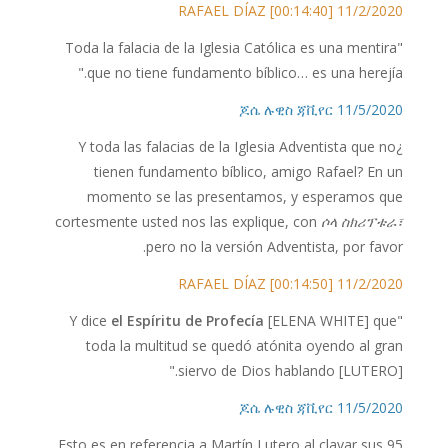
11/2/2020 RAFAEL DÍAZ [00:14:40]
"Toda la falacia de la Iglesia Católica es una mentira
que no tiene fundamento bíblico… es una herejía."
11/5/2020 ጆሴ ሉዊስ ጃቪየር
¿Y toda las falacias de la Iglesia Adventista que no
tienen fundamento bíblico, amigo Rafael? En un
momento se las presentamos, y esperamos que
cortesmente usted nos las explique, con
ሶላ ስክሪፕቱራ፣
pero no la versión Adventista, por favor.
11/2/2020 RAFAEL DÍAZ [00:14:50]
el Espíritu de Profecía
[ELENA WHITE] que
"Y dice
toda la multitud se quedó atónita oyendo al gran
siervo de Dios hablando [LUTERO]."
11/5/2020 ጆሴ ሉዊስ ጃቪየር
Esto es en referencia a Martín Lutero al clavar sus 95