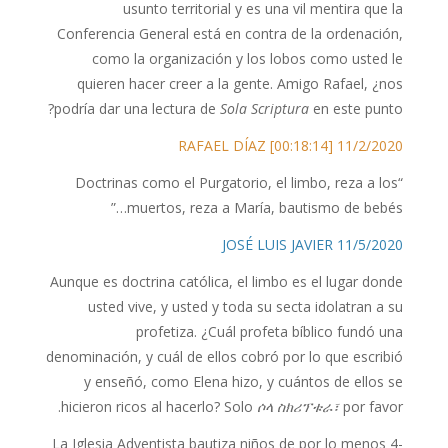
usunto territorial y es una vil mentira que la
Conferencia General está en contra de la ordenación,
como la organización y los lobos como usted le
quieren hacer creer a la gente. Amigo Rafael, ¿nos
podría dar una lectura de
Sola Scriptura
en este punto?
11/2/2020 RAFAEL DÍAZ [00:18:14]
“Doctrinas como el Purgatorio, el limbo, reza a los
muertos, reza a María, bautismo de bebés…”
11/5/2020 JOSÉ LUIS JAVIER
Aunque es doctrina católica, el limbo es el lugar donde
usted vive, y usted y toda su secta idolatran a su
profetiza. ¿Cuál profeta bíblico fundó una
denominación, y cuál de ellos cobró por lo que escribió
y enseñó, como Elena hizo, y cuántos de ellos se
hicieron ricos al hacerlo? Solo
ሶላ ስክሪፕቱራ፣
por favor.
La Iglesia Adventista bautiza niños de por lo menos 4-