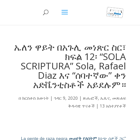
ኤለን ዋይት በአጉሊ መነጽር ስር፣
ክፍል 12፡ “SOLA
SCRIPTURA” Sola, Rafael
Diaz እና “ሰባተኛው” ቀን
አድቬንቲስቶች አይደሉም።
በ
ክርስቶስ እውነት
|
ኅዳር 9, 2020
|
ጽሑፎች
,
ኤሌና
,
መጽሐፍ
ቅዱሳዊ ጥናቶች
|
13 አስተያየቶች
መጠየቅ የለበትም
ከነጭ ሰዎች ጋር
"La gente de raza negra