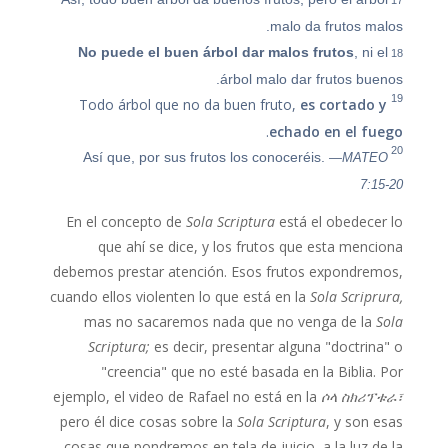
malo da frutos malos.
18
No puede el buen árbol dar malos frutos
, ni el
árbol malo dar frutos buenos.
19
Todo árbol que no da buen fruto,
es cortado y
.
echado en el fuego
20
Así que, por sus frutos los conoceréis.
—MATEO
7:15-20
En el concepto de
Sola Scriptura
está el obedecer lo
que ahí se dice, y los frutos que esta menciona
debemos prestar atención. Esos frutos expondremos,
cuando ellos violenten lo que está en la
Sola Scriprura,
mas no sacaremos nada que no venga de la
Sola
Scriptura;
es decir, presentar alguna "doctrina" o
"creencia" que no esté basada en la Biblia. Por
ejemplo, el video de Rafael no está en la
ሶላ ስክሪፕቱራ፣
pero él dice cosas sobre la
Sola Scriptura
, y son esas
cosas que pondremos en tela de juicio, a la luz de la