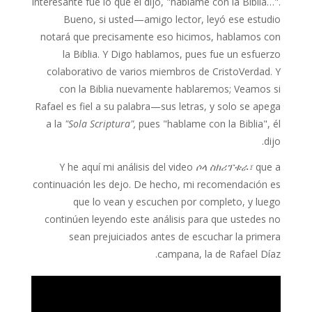
interesante fue lo que él dijo, "háblame con la Biblia…".
Bueno, si usted—amigo lector, leyó ese estudio
notará que precisamente eso hicimos, hablamos con
la Biblia. Y Digo hablamos, pues fue un esfuerzo
colaborativo de varios miembros de CristoVerdad. Y
con la Biblia nuevamente hablaremos; Veamos si
Rafael es fiel a su palabra—sus letras, y solo se apega
a la
"Sola Scriptura",
pues "hablame con la Biblia", él
dijo.
Y he aquí mi análisis del video
ሶላ ስክሪፕቱራ፣
que a
continuación les dejo. De hecho, mi recomendación es
que lo vean y escuchen por completo, y luego
continúen leyendo este análisis para que ustedes no
sean prejuiciados antes de escuchar la primera
campana, la de Rafael Díaz.