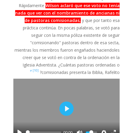
Rápidamente
Wilson aclaró que ese voto no tenía
nada que ver con el nombramiento de ancianas ni
de pastoras comisionadas
,
y que por tanto esa
práctica continúa. En pocas palabras, se votó para
seguir con la misma póliza existente de seguir
"comisionando" pastoras dentro de esa secta,
mientras los miembros fueron engañados haciendoles
creer que se votó en contra de la ordenación en la
Iglesia Adventista. ¿Cuántas pastoras ordenadas o
[10] ሀ
comisionadas presenta la Biblia, Rafelito?
P
l
a
00:00