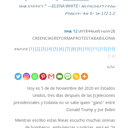
እኩል እንድትሆን.
”
—ELENA WHITE፣ ለቤተክርስቲያን የተሰጠ
ምስክርነት፣ ቅጽ 9፣ ገጽ 172.1-2
ክፍል 12
ህግ
1844
አድቬንቲስት
28
CREENCIAS
REFORMA
PROTESTA
BABILONIA
ተከታታይ
[1]
[2]
[3]
[4]
[5]
[6]
[7]
[8]
[9]
[10]
[11]
[12]
[13]
[14]
አጋራ
Hoy es 5 de de Noviembre del 2020 en Estados
Unidos, tres días después de las [s]eleciones
presidenciales y todavía no se sabe quien "ganó" entre
Donald Trump y Joe Biden.
Mientras escribo estas líneas escucho muchas sirenas
de bomberos, ambulancias y policías, aquí en "la