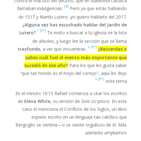
contra el mal uso del diezmo, que en Babilonia católica
[4]
llamaban indulgencias.
Pero ya que estás hablando
de 1517 y Martín Lutero, yo quiero hablarte del 2017.
¿Alguna vez has escuchado hablar del Jardín de
[ም] 1
Lutero?
Te invito a buscar a tu iglesia ne la lista
de árboles, y luego lee la sección que se llama
[ም] 2
trasfondo
, a ver que encuentras.
¿Recuerdas o
sabes cuál fuel el evento más importante que
sucedió en ese año?
Para los que les gusta saber
"que tan hondo es el hoyo del conejo", aquí les dejo
[ም] 3
este tema.
En el minuto 10:15 Rafael comienza a citar los escritos
de
Elena White
, su versión de
Sola Scriptura.
En este
caso él menciona el Conflicto de los Siglos, un libro
espurio escrito en un lenguaje tan católico que
Bergoglio se sentiría—o se siente orgulloso de él. Más
adelante ampliamos.