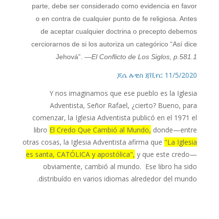
parte, debe ser considerado como evidencia en favor
o en contra de cualquier punto de fe religiosa. Antes
de aceptar cualquier doctrina o precepto debemos
cerciorarnos de si los autoriza un categórico “Así dice
Jehová”.
—El Conflicto de Los Siglos, p.581.1
11/5/2020 ጆሴ ሉዊስ ጃቪየር
Y nos imaginamos que ese pueblo es la Iglesia
Adventista, Señor Rafael, ¿cierto? Bueno, para
comenzar, la Iglesia Adventista publicó en el 1971 el
libro
El Credo Que Cambió al Mundo,
donde—entre
otras cosas, la Iglesia Adventista afirma que
"La Iglesia
es santa, CATÓLICA y apostólica",
y que este credo—
obviamente, cambió al mundo.
Ese libro ha sido
distribuído en varios idiomas alrededor del mundo.