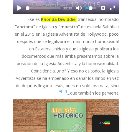
a
00:00
y
Ese es
Rhonda Diwiddie,
transexual nombrado
"anciana"
de iglesia
y "maestra"
de escuela Sabática
en el 2015 en la Iglesia Adventista de Hollywood, poco
después que se legalizara el matrimonio homosexual
en Estados Unidos y que la iglesia publicara los
documentos que más arriba presentamos sobre la
posición de la Iglesia Adventista y la homosexualidad.
Coincidencia, ¿no? Y eso no es todo, la Iglesia
Adventista se ha empeñado en dañar los niños en vez
de dejarlos llegar a Jesús, pues no solo los mata, sino
[13]a
que también los pervierte…
AM