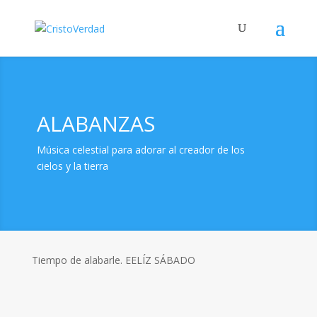
ALABANZAS
Música celestial para adorar al creador de los
cielos y la tierra
Tiempo de alabarle. EELÍZ SÁBADO