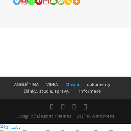
ANGLIČTINA
VIDEA
Chvála
dokumenty
články, studie, zprávy...
informace
Design od
Elegant Themes
| Běží na
WordPress
CS