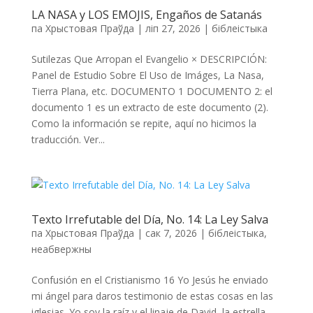
LA NASA y LOS EMOJIS, Engaños de Satanás
па
Хрыстовая Праўда
|
ліп 27, 2026
|
біблеістыка
Sutilezas Que Arropan el Evangelio × DESCRIPCIÓN:
Panel de Estudio Sobre El Uso de Imáges, La Nasa,
Tierra Plana, etc. DOCUMENTO 1 DOCUMENTO 2: el
documento 1 es un extracto de este documento (2).
Como la información se repite, aquí no hicimos la
traducción. Ver...
Texto Irrefutable del Día, No. 14: La Ley Salva
па
Хрыстовая Праўда
|
сак 7, 2026
|
біблеістыка
,
неабвержны
Confusión en el Cristianismo 16 Yo Jesús he enviado
mi ángel para daros testimonio de estas cosas en las
iglesias. Yo soy la raíz y el linaje de David, la estrella