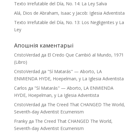
Texto Irrefutable del Día, No. 14: La Ley Salva
Alá, Dios de Abraham, Isaac y Jacob: Iglesia Adventista
Texto Irrefutable del Día, No. 13: Los Negligentes y La
Ley
Апошнія каментарыі
CristoVerdad
да
El Credo Que Cambió al Mundo, 1971
(Libro)
CristoVerdad
да
"Sí Matarás" — Aborto, LA
ENMIENDA HYDE, Hoepelman, y La Iglesia Adventista
Carlos
да
"Sí Matarás" — Aborto, LA ENMIENDA
HYDE, Hoepelman, y La Iglesia Adventista
CristoVerdad
да
The Creed That CHANGED The World,
Seventh-day Adventist Ecumenism
Franky
да
The Creed That CHANGED The World,
Seventh-day Adventist Ecumenism