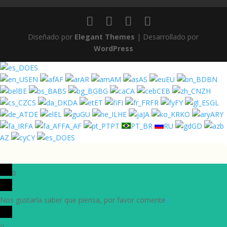
Diseñado por
Elegant Themes
| Desarrollado por
WordPress
ES
EN
AF
AR
AM
AS
EU
BN
BE
BS
BG
CA
CEB
ZH
CS
DA
ET
FI
FR
FY
GL
DE
EL
GU
HE
JA
KO
ARY
FA
FA_AF
PT
PT_BR
RU
GD
AZ
CY
ES
0
Nos gustaría saber que piensa, por favor comente
x
(
)