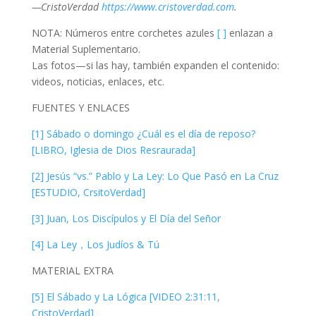
—CristoVerdad
https://www.cristoverdad.com
.
NOTA: Números entre corchetes azules
[ ]
enlazan a
Material Suplementario.
Las fotos—si las hay, también expanden el contenido:
videos, noticias, enlaces, etc.
FUENTES Y ENLACES
[1] Sábado o domingo ¿Cuál es el día de reposo?
[LIBRO, Iglesia de Dios Resraurada]
[2] Jesús “vs.” Pablo y La Ley: Lo Que Pasó en La Cruz
[ESTUDIO, CrsitoVerdad]
[3] Juan, Los Discípulos y El Día del Señor
[4] La Ley，Los Judíos & Tú
MATERIAL EXTRA
[5] El Sábado y La Lógica [VIDEO 2:31:11,
CristoVerdad]