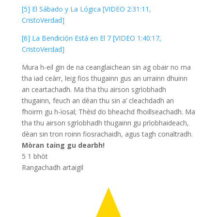
[5] El Sábado y La Lógica [VIDEO 2:31:11,
CristoVerdad]
[6] La Bendición Está en El 7 [VIDEO 1:40:17,
CristoVerdad]
Mura h-eil gin de na ceanglaichean sin ag obair no ma
tha iad ceàrr, leig fios thugainn gus an urrainn dhuinn
an ceartachadh. Ma tha thu airson sgrìobhadh
thugainn, feuch an dèan thu sin a’ cleachdadh an
fhoirm gu h-ìosal; Thèid do bheachd fhoillseachadh. Ma
tha thu airson sgrìobhadh thugainn gu prìobhaideach,
dèan sin tron roinn fiosrachaidh, agus tagh conaltradh.
Mòran taing gu dearbh!
5
1
bhòt
Rangachadh artaigil