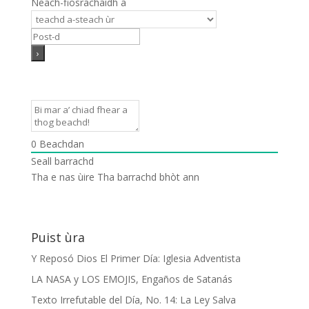
Neach-fiosrachaidh a
0
Beachdan
Seall barrachd
Tha e nas ùire
Tha barrachd bhòt ann
Puist ùra
Y Reposó Dios El Primer Día: Iglesia Adventista
LA NASA y LOS EMOJIS, Engaños de Satanás
Texto Irrefutable del Día, No. 14: La Ley Salva