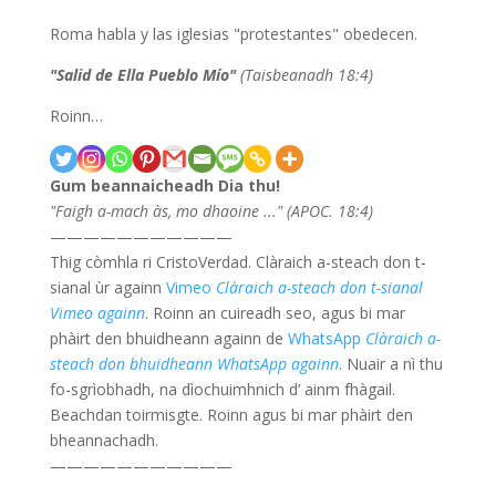
Roma habla y las iglesias "protestantes" obedecen.
"Salid de Ella Pueblo Mío"
(Taisbeanadh 18:4)
Roinn…
Gum beannaicheadh Dia thu!
"
Faigh a-mach às, mo dhaoine ...
" (APOC. 18:4)
———————————
Thig còmhla ri CristoVerdad. Clàraich a-steach don t-
sianal ùr againn
Vimeo
Clàraich a-steach don t-sianal
Vimeo againn
. Roinn an cuireadh seo, agus bi mar
phàirt den bhuidheann againn de
WhatsApp
Clàraich a-
steach don bhuidheann WhatsApp againn
. Nuair a nì thu
fo-sgrìobhadh, na dìochuimhnich d’ ainm fhàgail.
Beachdan toirmisgte. Roinn agus bi mar phàirt den
bheannachadh.
———————————