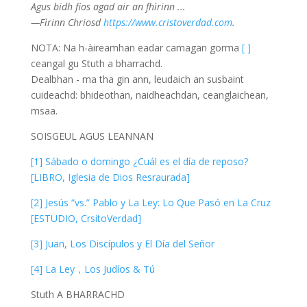
Agus bidh fios agad air an fhìrinn ...
—Fìrinn Chriosd
https://www.cristoverdad.com
.
NOTA: Na h-àireamhan eadar camagan gorma
[ ]
ceangal gu Stuth a bharrachd.
Dealbhan - ma tha gin ann, leudaich an susbaint
cuideachd: bhideothan, naidheachdan, ceanglaichean,
msaa.
SOISGEUL AGUS LEANNAN
[1] Sábado o domingo ¿Cuál es el día de reposo?
[LIBRO, Iglesia de Dios Resraurada]
[2] Jesús “vs.” Pablo y La Ley: Lo Que Pasó en La Cruz
[ESTUDIO, CrsitoVerdad]
[3] Juan, Los Discípulos y El Día del Señor
[4] La Ley，Los Judíos & Tú
Stuth A BHARRACHD