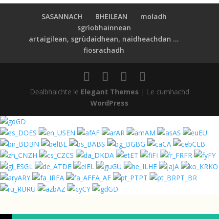
SASANNACH
BHEILEAN
moladh
sgrìobhainnean
artaigilean, sgrùdaidhean, naidheachdan ...
fiosrachadh
Dealbhaichte le
Elegant Themes
| Le cumhachd
WordPress
GD
ES
EN
AF
AR
AM
AS
EU
BN
BE
BS
BG
CA
CEB
ZH
CS
DA
ET
FI
FR
FY
GL
DE
EL
GU
HE
JA
KO
ARY
FA
FA_AF
PT
PT_BR
RU
AZ
CY
GD