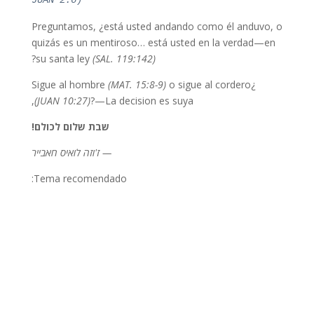
JUAN 2:6)
Preguntamos, ¿está usted andando como él anduvo, o
quizás es un mentiroso… está usted en la verdad—en
?
su santa ley
(SAL. 119:142)
(MAT. 15:8-9)
o sigue al cordero
¿Sigue al hombre
(JUAN 10:27)
?—La decision es suya,
שבת שלום לכולם!
— ז'וזה לואיס חאבייר
Tema recomendado: