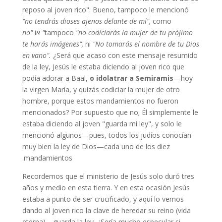
reposo al joven rico". Bueno, tampoco le mencionó
"no tendrás dioses ajenos delante de mí",
como
"no codiciarás la mujer de tu prójimo"
tampoco
אוֹ
"no
te harás imágenes",
ni
"No tomarás el nombre de tu Dios
en vano".
¿Será que acaso con este mensaje resumido
de la ley, Jesús le estaba diciendo al joven rico que
podía adorar a Baal,
o idolatrar a Semiramis
—hoy
la virgen María, y quizás codiciar la mujer de otro
hombre, porque estos mandamientos no fueron
mencionados? Por supuesto que no; Él simplemente le
estaba diciendo al joven "guarda mi ley", y solo le
mencionó algunos—pues, todos los judíos conocían
muy bien la ley de Dios—cada uno de los diez
mandamientos.
Recordemos que el ministerio de Jesús solo duró tres
años y medio en esta tierra. Y en esta ocasión Jesús
estaba a punto de ser crucificado, y aquí lo vemos
dando al joven rico la clave de heredar su reino (vida
eterna)—guarda la ley. ¿Sería mucho especular si