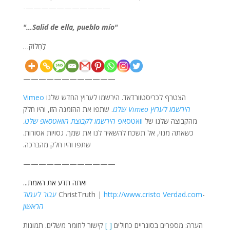
———————————-
"Salid de ella, pueblo mío…"
לַחֲלוֹק…
————————————
הצטרף לכריסטוורדאד. הירשמו לערוץ החדש שלנו
Vimeo
הירשמו לערוץ Vimeo שלנו
. שתפו את ההזמנה הזו, והיו חלק
מהקבוצה שלנו של
וואטסאפ
הירשמו לקבוצת הוואטסאפ שלנו
.
כשאתה מנוי, אל תשכח להשאיר לנו את שמך. גסויות אסורות.
שתפו והיו חלק מהברכה.
————————————
ואתה תדע את האמת...
-ChristTruth
http://www.cristo Verdad.com
|
עבור לעמוד
הראשון
הערה: מספרים בסוגריים כחולים
[ ]
קישור לחומר משלים. תמונות