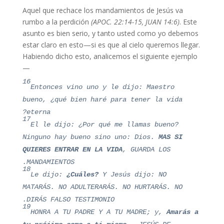
Aquel que rechace los mandamientos de Jesús va
rumbo a la perdición
(APOC. 22:14-15, JUAN 14:6)
. Este
asunto es bien serio, y tanto usted como yo debemos
estar claro en esto—si es que al cielo queremos llegar.
Habiendo dicho esto, analicemos el siguiente ejemplo
—
16
Entonces vino uno y le dijo: Maestro
bueno, ¿qué bien haré para tener la vida
eterna?
17
El le dijo: ¿Por qué me llamas bueno?
Ninguno hay bueno sino uno: Dios.
MAS SI
QUIERES ENTRAR EN LA VIDA
, GUARDA LOS
MANDAMIENTOS.
18
Le dijo:
¿Cuáles?
Y Jesús dijo: NO
MATARÁS. NO ADULTERARÁS. NO HURTARÁS. NO
DIRÁS FALSO TESTIMONIO.
19
HONRA A TU PADRE Y A TU MADRE; y,
Amarás a