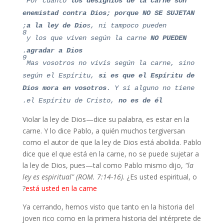
Por cuanto
los designios
de l
a carne son
enemistad contra Dios;
porque NO SE SUJETAN
a la ley de Dio
s, ni tampoco pueden;
8
y los que viven según la carne
NO PUEDEN
.
agradar a Dios
9
Mas vosotros no vivís según la carne, sino
según el Espíritu,
si es que el Espíritu de
Dios mora en vosotros
. Y si alguno no tiene
.
el Espíritu de Cristo,
no es de él
Violar la ley de Dios—dice su palabra, es estar en la
carne. Y lo dice Pablo, a quién muchos tergiversan
como el autor de que la ley de Dios está abolida. Pablo
dice que el que está en la carne, no se puede sujetar a
la ley de Dios, pues—tal como Pablo mismo dijo,
"la
ley es espiritual" (ROM. 7:14-16)
. ¿Es usted espiritual, o
?
está usted en la carne
Ya cerrando, hemos visto que tanto en la historia del
joven rico como en la primera historia del intérprete de