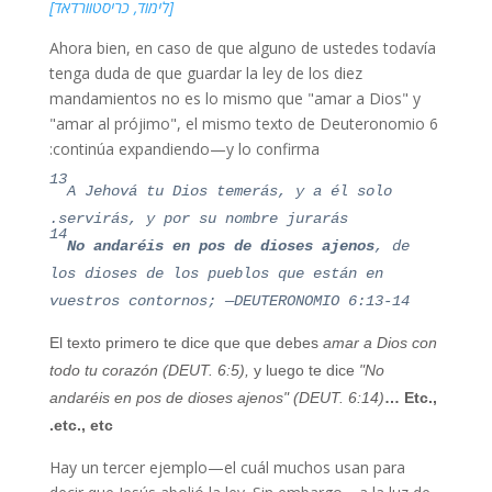
[לימוד, כריסטוורדאד]
Ahora bien, en caso de que alguno de ustedes todavía
tenga duda de que guardar la ley de los diez
mandamientos no es lo mismo que "amar a Dios" y
"amar al prójimo", el mismo texto de Deuteronomio 6
continúa expandiendo—y lo confirma:
13
A Jehová tu Dios temerás, y a él solo
servirás, y por su nombre jurarás.
14
No andaréis en pos de dioses ajenos
, de
los dioses de los pueblos que están en
vuestros contornos; —DEUTERONOMIO 6:13-14
El texto primero te dice que que debes
amar a Dios con
todo tu corazón
(DEUT. 6:5),
y luego te dice
"No
andaréis en pos de dioses ajenos" (DEUT. 6:14)
… Etc.,
etc., etc.
Hay un tercer ejemplo—el cuál muchos usan para