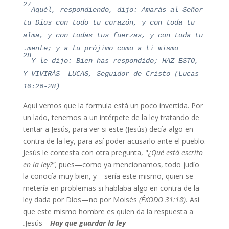
27
Aquél, respondiendo, dijo: Amarás al Señor
tu Dios con todo tu corazón, y con toda tu
alma, y con todas tus fuerzas, y con toda tu
mente; y a tu prójimo como a ti mismo.
28
Y le dijo: Bien has respondido; HAZ ESTO,
Y VIVIRÁS —LUCAS, Seguidor de Cristo (Lucas
10:26-28)
Aquí vemos que la formula está un poco invertida. Por
un lado, tenemos a un intérpete de la ley tratando de
tentar a Jesús, para ver si este (Jesús) decía algo en
contra de la ley, para así poder acusarlo ante el pueblo.
Jesús le contesta con otra pregunta, "
¿Qué está escrito
en la ley?",
pues—como ya mencionamos, todo judío
la conocía muy bien, y—sería este mismo, quien se
metería en problemas si hablaba algo en contra de la
ley dada por Dios—no por Moisés
(ÉXODO 31:18).
Así
que este mismo hombre es quien da la respuesta a
Jesús—
Hay que guardar la ley.