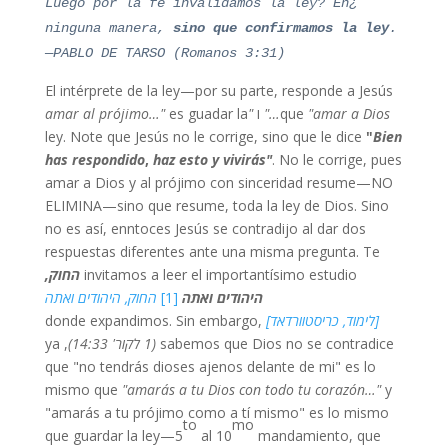
¿Luego por la fe invalidamos la ley? En
ninguna manera,
sino que confirmamos la ley
.
—PABLO DE TARSO (Romanos 3:31)
El intérprete de la ley—por su parte, responde a Jesús
"amar a Dios…"
que
ו
"amar al prójimo…"
es guadar la
ley. Note que Jesús no le corrige, sino que le dice
"
Bien
has respondido
,
haz esto y vivirás"
. No le corrige, pues
amar a Dios y al prójimo con sinceridad resume—NO
ELIMINA—sino que resume, toda la ley de Dios. Sino
no es así, enntoces Jesús se contradijo al dar dos
respuestas diferentes ante una misma pregunta. Te
invitamos a leer el importantísimo estudio
החוק,
היהודים ואתה
[1]
החוק, היהודים ואתה
[לימוד, כריסטוורדאד]
donde expandimos. Sin embargo,
sabemos que Dios no se contradice
(1 לקור' 14:33)
, ya
que "no tendrás dioses ajenos delante de mi" es lo
mismo que
"amarás a tu Dios con todo tu corazón…"
y
"amarás a tu prójimo como a tí mismo" es lo mismo
to
mo
que guardar la ley—5
al 10
mandamiento, que