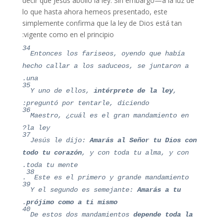
decir que Jesús abolió la ley. Sin embargo—a la luz de
lo que hasta ahora hemeos presentado, este
simplemente confirma que la ley de Dios está tan
vigente como en el principio:
34
Entonces los fariseos, oyendo que había
hecho callar a los saduceos, se juntaron a
una.
35
Y uno de ellos,
intérprete de la ley
,
preguntó por tentarle, diciendo:
36
Maestro, ¿cuál es el gran mandamiento en
la ley?
37
Jesús le dijo:
Amarás al Señor tu Dios con
todo tu corazón
, y con toda tu alma, y con
toda tu mente.
38
Este es el primero y grande mandamiento.
39
Y el segundo es semejante:
Amarás a tu
.
prójimo como a ti mismo
40
De estos dos mandamientos
depende toda la