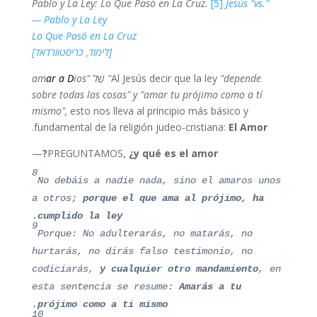
Pablo y La Ley: Lo Que Pasó en La Cruz.
[5]
Jesús "vs."
Pablo y La Ley —
Lo Que Pasó en La Cruz
[לימוד, כריסטוורדאד]
"depende"
Al Jesús decir que la ley
שֶׁל
"am
ios
ar a D
sobre todas las cosas" y "amar tu prójimo como a tí
mismo",
esto nos lleva al principio más básico y
.
fundamental de la religión judeo-cristiana:
El Amor
—
PREGUNTAMOS,
¿y qué es el amor?
8
No debáis a nadie nada, sino el amaros unos
a otros;
porque el que ama al prójimo, ha
.
cumplido la ley
9
Porque: No adulterarás, no matarás, no
hurtarás, no dirás falso testimonio, no
codiciarás,
y cualquier otro mandamiento
, en
esta sentencia se resume:
Amarás a tu
.
prójimo como a ti mismo
10