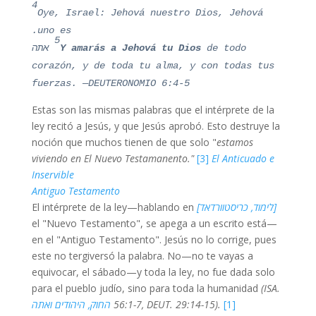
4
Oye, Israel: Jehová nuestro Dios, Jehová
uno es.
5
de todo
Y amarás a Jehová tu Dios
אתה
corazón, y de toda tu alma, y con todas tus
fuerzas. —DEUTERONOMIO 6:4-5
Estas son las mismas palabras que el intérprete de la
ley recitó a Jesús, y que Jesús aprobó. Esto destruye la
noción que muchos tienen de que solo "
estamos
viviendo en
El Nuevo Testamanento."
[3]
El Anticuado e
Inservible
Antiguo Testamento
[לימוד, כריסטוורדאד]
El intérprete de la ley—hablando en
el "Nuevo Testamento", se apega a un escrito está—
en el "Antiguo Testamento". Jesús no lo corrige, pues
este no tergiversó la palabra. No—no te vayas a
equivocar, el sábado—y toda la ley, no fue dada solo
para el pueblo judío, sino para toda la humanidad
(ISA.
[1]
56:1-7, DEUT. 29:14-15).
החוק, היהודים ואתה