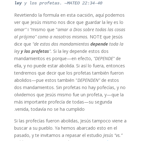
ley
y los profetas. —MATEO 22:34-40
Revirtiendo la formula en esta oacsión, aquí podemos
ver que Jesús mismo nos dice que guardar la ley es lo
amar a Dios sobre todas las cosas"
mismo que "
ו
"amar
al prójimo" como a nosotros mismos.
NOTE que Jesús
dice que
"de estos dos mandamientos
depende
toda la
ley
y los profetas
".
Si la ley depende estos dos
mandamientos es porque—en efecto,
"DEPENDE"
de
ella, y no puede estar abolida. Si así lo fuera, entonces
tendremos que decir que los profetas también fueron
abolidos—pue estos también "
DEPENDEN"
de estos
dos mandamientos. Sin profetas no hay pofecías, y no
olvidemos que Jesús mismo fue un profeta, y—que la
más importante profecía de todas—su segunda
venida, todavía no se ha cumplido.
Si las profecías fueron abolidas, Jesús tampoco viene a
buscar a su pueblo. Ya hemos abarcado esto en el
pasado, y te invitamos a repasar el estudio
Jesús “vs.”