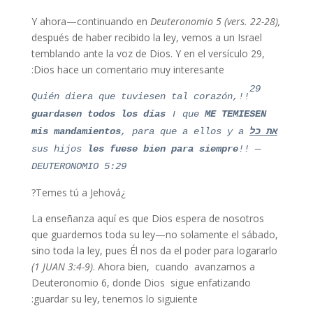
Y ahora—continuando en
Deuteronomio 5 (vers. 22-28),
después de haber recibido la ley, vemos a un Israel
temblando ante la voz de Dios. Y en el versículo 29,
Dios hace un comentario muy interesante:
29
l c
orazón,
!!Quién diera que tuviesen ta
ME TEMIESEN
que
ו
guardasen
todos los días
את כל
mis mandamientos
, para que a ellos y a
sus hijos
les fuese bien para siempre
!!
—
DEUTERONOMIO 5:29
¿Temes tú a Jehová?
La enseñanza aquí es que Dios espera de nosotros
que guardemos toda su ley—no solamente el sábado,
sino toda la ley, pues Él nos da el poder para logararlo
(1 JUAN 3:4-9)
. Ahora bien, cuando avanzamos a
Deuteronomio 6, donde Dios sigue enfatizando
guardar su ley, tenemos lo siguiente: