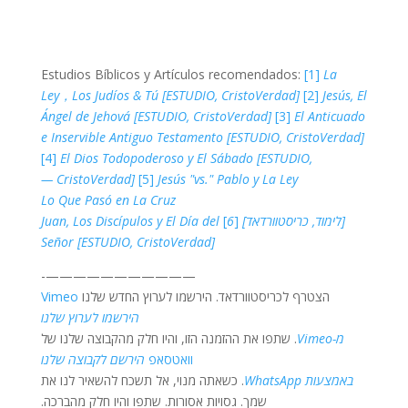
Estudios Bíblicos y Artículos recomendados:
[1]
La
Ley，Los Judíos & Tú [ESTUDIO, CristoVerdad]
[2]
Jesús, El
Ángel de Jehová [ESTUDIO, CristoVerdad]
[3]
El Anticuado
e Inservible Antiguo Testamento [ESTUDIO, CristoVerdad]
[4]
El Dios Todopoderoso y El Sábado [ESTUDIO,
CristoVerdad]
[5]
Jesús "vs." Pablo y La Ley —
Lo Que Pasó en La Cruz
[לימוד, כריסטוורדאד]
[
6
]
Juan, Los Discípulos y El Día del
Señor [ESTUDIO, CristoVerdad]
———————————-
הצטרף לכריסטוורדאד. הירשמו לערוץ החדש שלנו
Vimeo
הירשמו לערוץ שלנו
מ-Vimeo
. שתפו את ההזמנה הזו, והיו חלק מהקבוצה שלנו של
וואטסאפ
הירשם לקבוצה שלנו
באמצעות WhatsApp
. כשאתה מנוי, אל תשכח להשאיר לנו את
שמך. גסויות אסורות. שתפו והיו חלק מהברכה.