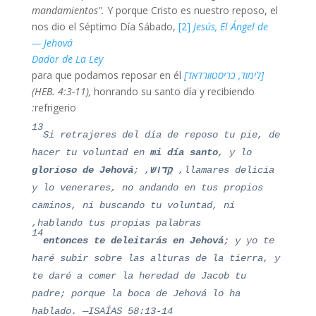
mandamientos"
.
Y porque Cristo es nuestro reposo, el
nos dio el Séptimo Día Sábado,
[2]
Jesús, El Ángel de
Jehová —
Dador de La Ley
[לימוד, כריסטוורדאד]
para que podamos reposar en él
(HEB. 4:3-11),
honrando su santo día y recibiendo
:
refrigerio
13
Si retrajeres del día de reposo tu pie, de
hacer tu voluntad en
mi día santo
, y lo
llamares delicia,
קָדוֹשׁ
,
glorioso de Jehová
;
y lo venerares, no andando en tus propios
caminos, ni buscando tu voluntad, ni
hablando tus propias palabras,
14
entonces te deleitarás en Jehová
; y yo te
haré subir sobre las alturas de la tierra, y
te daré a comer la heredad de Jacob tu
padre; porque la boca de Jehová lo ha
hablado. —ISAÍAS 58:13-14