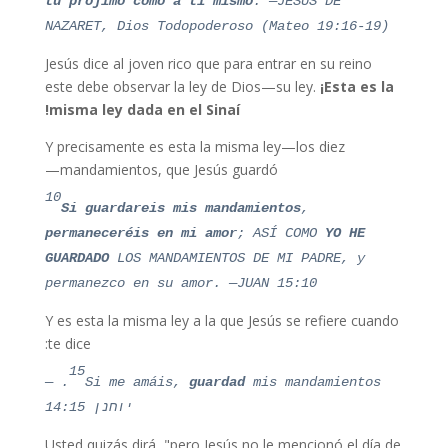
tu prójimo como a ti mismo
. —JESÚS DE
NAZARET, Dios Todopoderoso (Mateo 19:16-19)
Jesús dice al joven rico que para entrar en su reino
este debe observar la ley de Dios—su ley.
¡Esta es la
misma ley dada en el Sinaí!
Y precisamente es esta la misma ley—los diez
mandamientos, que Jesús guardó—
10
Si guardareis mis mandamientos
,
permaneceréis en mi amor
; ASÍ COMO
YO HE
GUARDADO
LOS MANDAMIENTOS DE MI PADRE, y
permanezco en su amor. —JUAN 15:10
Y es esta la misma ley a la que Jesús se refiere cuando
te dice:
15
—
Si me amáis,
guardad
mis mandami
entos.
יוחנן 14:15
Usted quizás dirá, "pero Jesús no le mencionó el día de