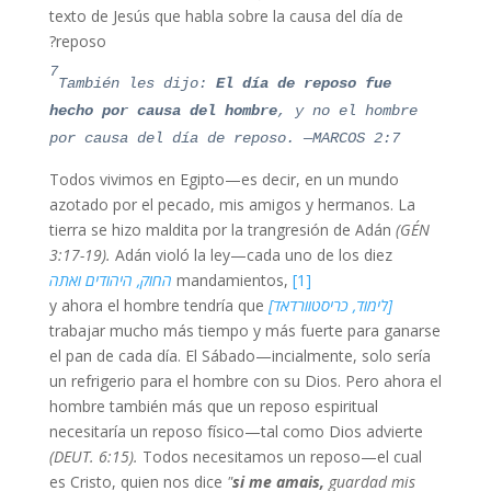
texto de Jesús que habla sobre la causa del día de
reposo?
7
También les dijo:
El día de reposo fue
hecho po
r causa
del hombre
, y no el hombre
por causa del día de reposo. —MARCOS 2:7
Todos vivimos en Egipto—es decir, en un mundo
azotado por el pecado, mis amigos y hermanos. La
tierra se hizo maldita por la trangresión de Adán
(GÉN
3:17-19).
Adán violó la ley—cada uno de los diez
[1]
mandamientos,
החוק, היהודים ואתה
[לימוד, כריסטוורדאד]
y ahora el hombre tendría que
trabajar mucho más tiempo y más fuerte para ganarse
el pan de cada día. El Sábado—incialmente, solo sería
un refrigerio para el hombre con su Dios. Pero ahora el
hombre también más que un reposo espiritual
necesitaría un reposo físico—tal como Dios advierte
(DEUT. 6:15).
Todos necesitamos un reposo—el cual
es Cristo, quien nos dice
"
si me amais,
guardad mis