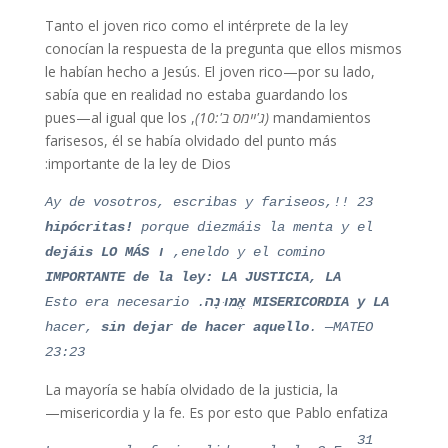
Tanto el joven rico como el intérprete de la ley
conocían la respuesta de la pregunta que ellos mismos
le habían hecho a Jesús. El joven rico—por su lado,
sabía que en realidad no estaba guardando los
mandamientos
(ג'יימס ב':10)
, pues—al igual que los
farisesos, él se había olvidado del punto más
importante de la ley de Dios:
23 !!Ay de vosotros, escribas y fariseos,
hipócritas!
porque diezmáis la menta y el
eneldo y el comino,
ו
dejáis LO MÁS
IMPORTANTE
de la ley:
LA JUSTICIA, LA
MISERICORDIA y LA
אֱמוּנָה
.
Esto era necesario
hacer,
sin dejar
de hacer
aquello
. —MATEO
23:23
La mayoría se había olvidado de la justicia, la
misericordia y la fe. Es por esto que Pablo enfatiza—
31