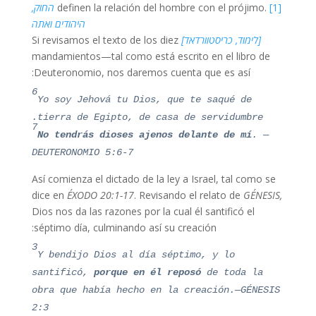
[1]
definen la relación del hombre con el prójimo.
החוק,
היהודים ואתה
[לימוד, כריסטוורדאד]
Si revisamos el texto de los diez
mandamientos—tal como está escrito en el libro de
Deuteronomio, nos daremos cuenta que es así:
6
Yo soy Jehová tu Dios, que te saqué de
tierra de Egipto, de casa de servidumbre.
7
No tendrás dioses ajenos delante de mí
. —
DEUTERONOMIO 5:6-7
Así comienza el dictado de la ley a Israel, tal como se
dice en
ÉXODO 20:1-17
. Revisando el relato de
GÉNESIS,
Dios nos da las razones por la cual él santificó el
séptimo día, culminando así su creación:
3
Y bendijo Dios al día séptimo, y lo
santificó,
porque en él reposó
de toda la
obra que había hecho en la creación.
—GÉNESIS
2:3