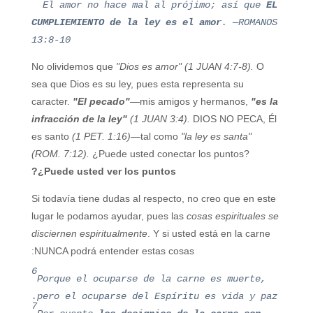
El amor no hace mal al prójimo; así que
EL
CUMPLIEMIENTO de la ley es el amor
. —ROMANOS
13:8-10
No olividemos que
"Dios es amor" (1 JUAN 4:7-8).
O
sea que Dios es su ley, pues esta representa su
caracter.
"El pecado"
—mis amigos y hermanos,
"es la
infracción de la ley"
(1 JUAN 3:4).
DIOS NO PECA, Él
es santo
(1 PET. 1:16)
—tal como
"la ley es santa"
(ROM. 7:12).
¿Puede usted conectar los puntos?
¿Puede usted ver los puntos?
Si todavía tiene dudas al respecto, no creo que en este
lugar le podamos ayudar, pues las
cosas espirituales se
disciernen espiritualmente
. Y si usted está en la carne
NUNCA podrá entender estas cosas:
6
Porque el ocuparse de la carne es muerte,
pero el ocuparse del Espíritu es vida y paz.
7