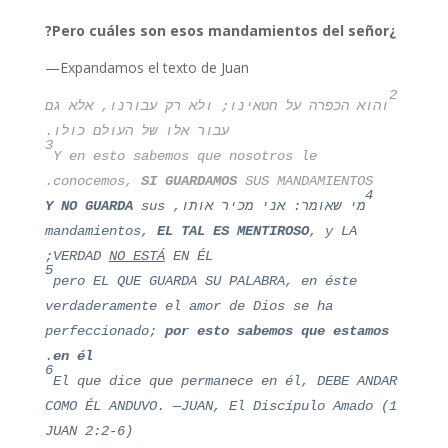
¿Pero cuáles son esos mandamientos del señor?
Expandamos el texto de Juan—
2
והוא הכפרה על חטאינו; ולא רק עבורנו, אלא גם
עבור אלו של העולם כולו.
3
Y en esto sabemos que nosotros le
conocemos,
SI GUARDAMOS
SUS MANDAMIENTOS.
4
מי שאומר: אני מכיר אותו,
sus
Y NO GUARDA
mandamientos,
EL TAL ES MENTIROSO
, y LA
VERDAD
NO ESTÁ
EN ÉL;
5
pero EL QUE GUARDA SU PALABRA, en éste
verdaderamente el amor de Dios se ha
perfeccionado;
por esto sabemos que estamos
.
en él
6
El que dice que permanece en él, DEBE ANDAR
COMO ÉL ANDUVO. —JUAN, El Discípulo Amado (1
JUAN 2:2-6)