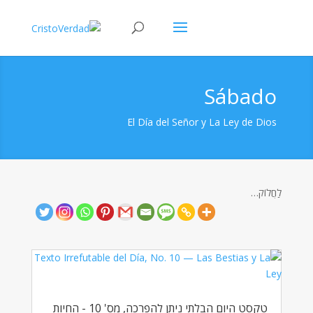
Sábado
El Día del Señor y La Ley de Dios
לַחֲלוֹק…
טקסט היום הבלתי ניתן להפרכה, מס' 10 - החיות