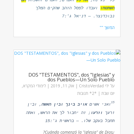
כלי נגינה,
את כל
העמים, העמים והשפות
הם
השתטחו
ועבדו לפסל הזהב שהקים המלך
נבוכדנצר. — דניאל ג':7
המשך ""
DOS "TESTAMENTOS", dos "Iglesias" y
dos Pueblos—Un Solo Pueblo
על ידי
CristoVerdad
|
אוק 11, 2019
|
לימודי המקרא
,
יום שבת
| ‏*2* תגובות
15
ואני אשים
אויב בינך ובין האשה
, ובין
זרעך
וזרעו
; זה יחבור לך את הראש, ואתה
תחבל בעקב שלו. — בראשית ג':15
¿Cuándo comenzó la "iglesia" de Dios?