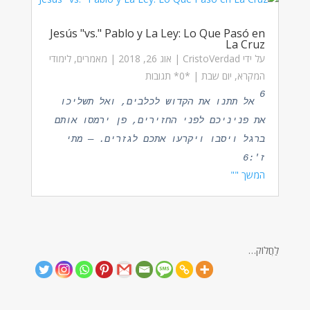
Jesús "vs." Pablo y La Ley: Lo Que Pasó en
La Cruz
על ידי
CristoVerdad
|
אוג 26, 2018
|
מאמרים
,
לימודי
המקרא
,
יום שבת
| ‏*0* תגובות
6
אל תתנו את הקדוש לכלבים, ואל תשליכו
את פניניכם לפני החזירים, פן ירמסו אותם
ברגל ויסבו ויקרעו אתכם לגזרים. — מתי
ז':6
המשך ""
לַחֲלוֹק…