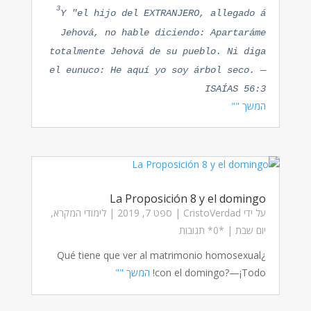
3
Y "el hijo del EXTRANJERO, allegado á
Jehová, no hable diciendo: Apartaráme
totalmente Jehová de su pueblo. Ni diga
el eunuco: He aquí yo soy árbol seco.
—
ISAÍAS 56:3
המשך ""
La Proposición 8 y el domingo
על ידי
CristoVerdad
|
ספט 7, 2019
|
לימודי המקרא
,
יום שבת
| ‏*0* תגובות
¿Qué tiene que ver al matrimonio homosexual
con el domingo?—¡Todo!
המשך ""