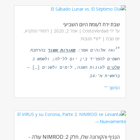
שבת ירח לעומת היום השביעי
על ידי
CristoVerdad
|
אפר 2, 2020
|
לימודי המקרא
,
יום שבת
| ‏*6* תגובות
14
ואז אלוהים אמר:
מאורות אשור
בהרחבת
השמים להפריד בין יום ללילה; ולשמש כ
שלטים
לעונות השנה, לימים ולשנים
[…]
—
בראשית א':14
המשך ""
הנגיף והקורונה שלו, חלק 2: NIMROD עולה -