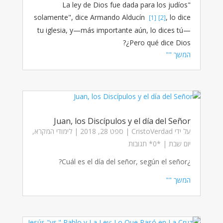
"La ley de Dios fue dada para los judíos
solamente", dice Armando Alducín
, lo dice
[1]
[2]
tu iglesia, y—más importante aún, lo dices tú—
¿Pero qué dice Dios?
המשך ""
Juan, los Discípulos y el día del Señor
על ידי
CristoVerdad
|
ספט 28, 2018
|
לימודי המקרא
,
יום שבת
| ‏*0* תגובות
¿Cuál es el día del señor, según el señor?
המשך ""