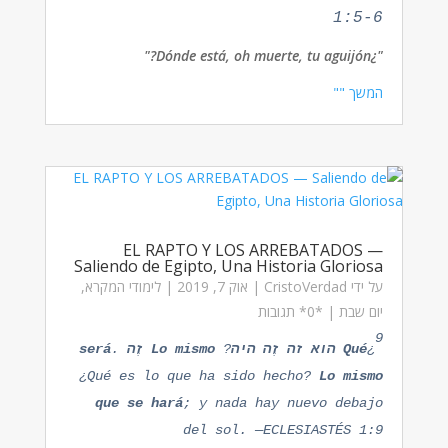
1:5-6
¿Dónde está, oh muerte, tu aguijón?"
"
המשך ""
EL RAPTO Y LOS ARREBATADOS —
Saliendo de Egipto, Una Historia Gloriosa
על ידי
CristoVerdad
|
אוק 7, 2019
|
לימודי המקרא
,
יום שבת
| ‏*0* תגובות
9
¿
Qué
הוא
זה
זֶה
היה
?
mismo
Lo
זֶה
.
será
¿Qué es lo que ha sido hecho?
Lo mismo
que se hará
; y nada hay nuevo debajo
del sol. —ECLESIASTÉS 1:9