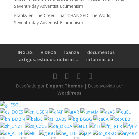
Seventh-day Adventist Ecumenism
Franky
en
The Creed That CHANGED The World,
Seventh-day Adventist Ecumenism
INGLÉS
VÍDEOS
loanza
documentos
artigos, estudos, noticias...
información
Deseñado por
Elegant Themes
| Desenvolvido por
WordPress
GL
ES
EN
AF
AR
AM
AS
EU
BN
BE
BS
BG
CA
CEB
ZH
CS
DA
ET
FI
FR
FY
DE
EL
GU
HE
JA
KO
ARY