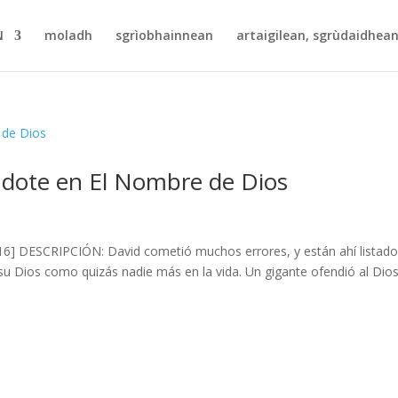
N
moladh
sgrìobhainnean
artaigilean, sgrùdaidhean
ndote en El Nombre de Dios
2016] DESCRIPCIÓN: David cometió muchos errores, y están ahí listad
 Dios como quizás nadie más en la vida. Un gigante ofendió al Dio