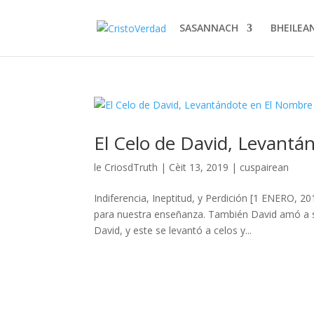
SASANNACH
BHEILEA
El Celo de David, Levantá
le
CriosdTruth
|
Cèit 13, 2019
|
cuspairean
Indiferencia, Ineptitud, y Perdición [1 ENERO, 
para nuestra enseñanza. También David amó a su
David, y este se levantó a celos y...