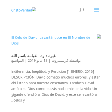
غيرة داود، القيامة باسم الله
المواضيع
|
13 مايو 2019
|
كريستتروث
بواسطة
Indiferencia, Ineptitud, y Perdición [1 ENERO, 2016]
DESCRIPCIÓN: David cometió muchos errores, y están
ahí listado para nuestra enseñanza. También David
amó a su Dios como quizás nadie más en la vida. Un
gigante ofendió al Dios de David, y este se levantó a
celos y...