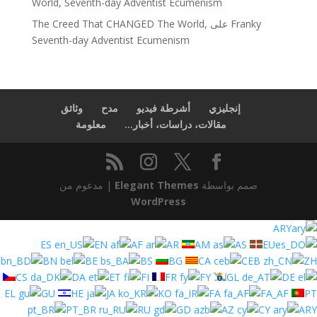
World, Seventh-day Adventist Ecumenism
The Creed That CHANGED The World,
على
Franky
Seventh-day Adventist Ecumenism
إنجليزي
أشرطة فيديو
مدح
وثائق
مقالات، دراسات، أخبار...
معلومة
| مدعوم من
Elegant Themes
صمم بواسطة
WordPress
ARY
ES
EN
AF
AR
AM
AS
EU
BN
BE
BS
BG
CA
CEB
ZH
CS
DA
ET
FI
FR
FY
GL
DE
EL
GU
HE
JA
KO
FA
FA_AF
PT
PT_BR
RU
GD
AZ
CY
ARY