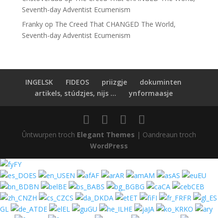
Seventh-day Adventist Ecumenism
Franky
op
The Creed That CHANGED The World,
Seventh-day Adventist Ecumenism
INGELSK
FIDEOS
priizgje
dokuminten
artikels, stúdzjes, nijs ...
ynformaasje
Ûntwurpen troch
Elegant Themes
| Oandreaun troch
WordPress
FY
ES
EN
AF
AR
AM
AS
EU
BN
BE
BS
BG
CA
CEB
ZH
CS
DA
ET
FI
FR
GL
DE
EL
GU
HE
JA
KO