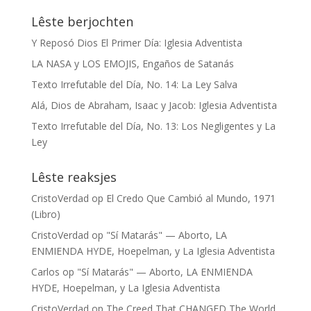
Lêste berjochten
Y Reposó Dios El Primer Día: Iglesia Adventista
LA NASA y LOS EMOJIS, Engaños de Satanás
Texto Irrefutable del Día, No. 14: La Ley Salva
Alá, Dios de Abraham, Isaac y Jacob: Iglesia Adventista
Texto Irrefutable del Día, No. 13: Los Negligentes y La
Ley
Lêste reaksjes
CristoVerdad
op
El Credo Que Cambió al Mundo, 1971
(Libro)
CristoVerdad
op
"Sí Matarás" — Aborto, LA
ENMIENDA HYDE, Hoepelman, y La Iglesia Adventista
Carlos
op
"Sí Matarás" — Aborto, LA ENMIENDA
HYDE, Hoepelman, y La Iglesia Adventista
CristoVerdad
op
The Creed That CHANGED The World,