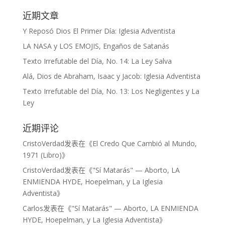
近期文章
Y Reposó Dios El Primer Día: Iglesia Adventista
LA NASA y LOS EMOJIS, Engaños de Satanás
Texto Irrefutable del Día, No. 14: La Ley Salva
Alá, Dios de Abraham, Isaac y Jacob: Iglesia Adventista
Texto Irrefutable del Día, No. 13: Los Negligentes y La
Ley
近期评论
CristoVerdad
发表在《
El Credo Que Cambió al Mundo,
1971 (Libro)
》
CristoVerdad
发表在《
"Sí Matarás" — Aborto, LA
ENMIENDA HYDE, Hoepelman, y La Iglesia
Adventista
》
Carlos
发表在《
"Sí Matarás" — Aborto, LA ENMIENDA
HYDE, Hoepelman, y La Iglesia Adventista
》