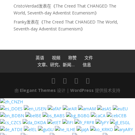
CristoVerdad
发表在《
The Creed That CHANGED The
World, Seventh-day Adventist Ecumenism
》
Franky
发表在《
The Creed That CHANGED The World,
Seventh-day Adventist Ecumenism
》
英语
视频
称赞
文件
文章、研究、新闻...
信息
由
Elegant Themes
设计 |
WordPress
提供技术支持
ZH
ES
EN
AF
AR
AM
AS
EU
BN
BE
BS
BG
CA
CEB
CS
DA
ET
FI
FR
FY
GL
DE
EL
GU
HE
JA
KO
ARY