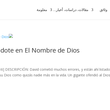
وثائق
مقالات، دراسات، أخبار...
معلومة
ndote en El Nombre de Dios
2016] DESCRIPCIÓN: David cometió muchos errores, y están ahí listad
 Dios como quizás nadie más en la vida. Un gigante ofendió al Dio