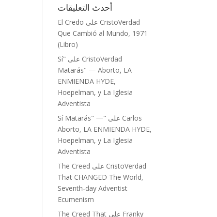
أحدث التعليقات
CristoVerdad
على
El Credo
Que Cambió al Mundo, 1971
(Libro)
CristoVerdad
على
"Sí
Matarás" — Aborto, LA
ENMIENDA HYDE,
Hoepelman, y La Iglesia
Adventista
Carlos
على
"Sí Matarás" —
Aborto, LA ENMIENDA HYDE,
Hoepelman, y La Iglesia
Adventista
CristoVerdad
على
The Creed
That CHANGED The World,
Seventh-day Adventist
Ecumenism
Franky
على
The Creed That