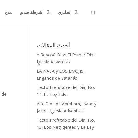
إنجليزي
أشرطة فيديو
مدح
أحدث المقالات
Y Reposó Dios El Primer Día:
Iglesia Adventista
LA NASA y LOS EMOJIS,
Engaños de Satanás
o
Texto Irrefutable del Día, No.
s de
14: La Ley Salva
Alá, Dios de Abraham, Isaac y
Jacob: Iglesia Adventista
Texto Irrefutable del Día, No.
13: Los Negligentes y La Ley