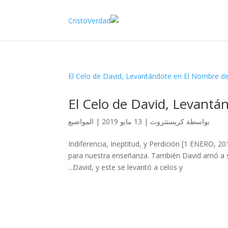
El Celo de David, Levantá
بواسطة
كريستتروث
|
13 مايو 2019
|
المواضيع
Indiferencia, Ineptitud, y Perdición [1 ENERO, 
para nuestra enseñanza. También David amó a su
David, y este se levantó a celos y...