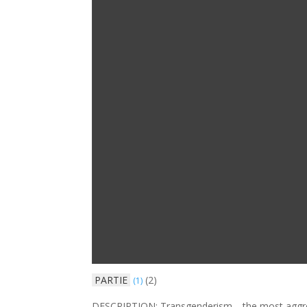
PARTIE
(2)
(1)
DESCRIPTION: Transgenderism—the most aggress