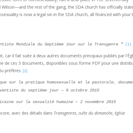
d Wilson—and the rest of the gang, the SDA church has officially stat
omosexuality is now a legal sin in the SDA church, all financed with your 
ntiste Mondiale du Septième Jour sur le Transgenre
"
[1]
car il fait suite à deux autres documents principaux publiés par l'Égl
ie de ces 3 documents, disponibles sous forme PDF pour une distrib
 tu préfères.
[2]
que sur la pratique homosexuelle et la pastorale, docume
ventiste du septième jour — 9 octobre 2015
icaine sur la sexualité humaine — 2 novembre 2015
ncore, avec des détails dans
Transgenres, culte du dimanche, église