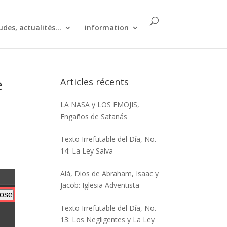
udes, actualités...
information
e
Articles récents
LA NASA y LOS EMOJIS,
Engaños de Satanás
Texto Irrefutable del Día, No.
14: La Ley Salva
Alá, Dios de Abraham, Isaac y
Jacob: Iglesia Adventista
Texto Irrefutable del Día, No.
13: Los Negligentes y La Ley