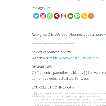
Partagez-le!
————————————
Rejoignez CristoVerdad. Abonnez-vous à notre
————————————
Et vous connaîtrez la vérité…
—ChristVérité
http://www.cristo Verdad.com
REMARQUES
Chiffres entre parenthèses bleues
[ ]
lien vers le
contenu : vidéos, actualités, liens, etc.
SOURCES ET CONNEXIONS
[1] Une compréhension du point de vue biblique sur la pratique h
votée le 9 octobre 2015 [DOCUMENT—Analyse, CristoVerdad]
[2] Vote de l'Église SDA sur la transgenre [DOCUMENT—Analyse, C
[3] Le culte du dimanche poussé par l'Église Adventiste (DOCUME
[L] Legal Section, "Copyright disclaimer" and "Fair Use" [LINK, Cris