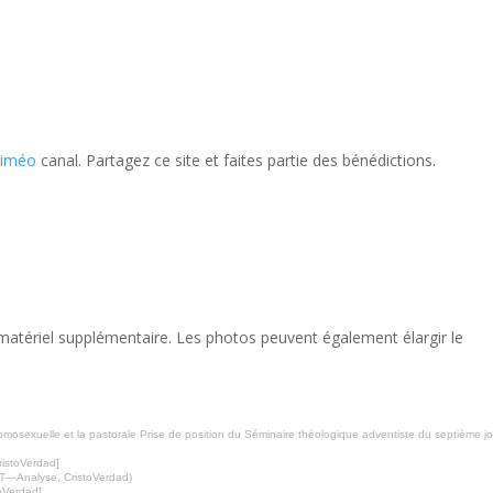
Viméo
canal. Partagez ce site et faites partie des bénédictions.
 matériel supplémentaire. Les photos peuvent également élargir le
omosexuelle et la pastorale Prise de position du Séminaire théologique adventiste du septième j
ristoVerdad]
NT—Analyse, CristoVerdad)
toVerdad]