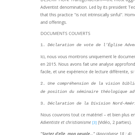
Adventist denomination. Led by its president Te
that this practice "is not intrinsically sinful". H
and offerings.
DOCUMENTS COUVERTS
1.
Déclaration de vote de l’Église Adve
Ici, nous vous montrons uniquement le document, 
en 2015. Nous avons fait une analyse approfond
facile, et une expérience de lecture différente, si
2.
Une compréhension de la vision bibli
de position du séminaire théologique ad
3.
Déclaration de la Division Nord-Amér
Nous couvrons tout ce matériel – et bien plus e
Adventiste et christianisme
(Vidéo, 2 parties).
[3]
"
Sortez d'elle, mon peuple…
"
(Apocalypse 18 : 4)