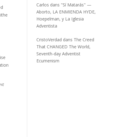
Carlos
dans
"Sí Matarás" —
ed
Aborto, LA ENMIENDA HYDE,
tithe
Hoepelman, y La Iglesia
Adventista
CristoVerdad
dans
The Creed
That CHANGED The World,
Seventh-day Adventist
ise
Ecumenism
ution
nt