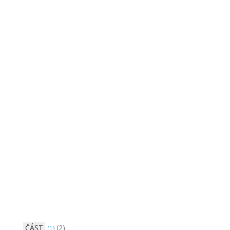
ČÁST
(2)
(1)