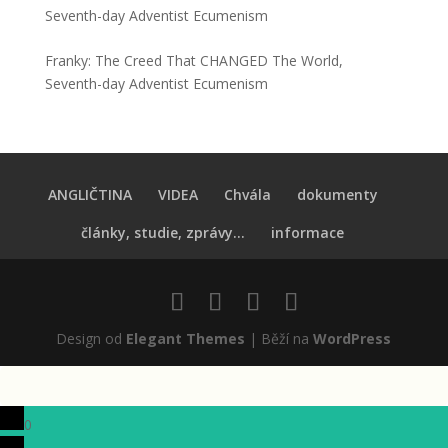
Seventh-day Adventist Ecumenism
Franky
:
The Creed That CHANGED The World,
Seventh-day Adventist Ecumenism
ANGLIČTINA
VIDEA
Chvála
dokumenty
články, studie, zprávy...
informace
Design od
Elegant Themes
| Běží na
WordPress
0