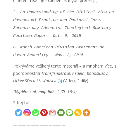
different reading experience, if you prefer.
[2]
2.
An Understanding of the Biblical View on
Homosexual Practice and Pastoral Care,
Seventh-day Adventist Theological Seminary
Position Paper — Oct. 9, 2015
3.
North American Division Statement on
Human Sexuality — Nov. 2, 2015
Pokrýváme veškerý tento materiál – a mnohem více, s
podrobnostmi
Transgenderové, nedělní bohoslužby,
církev SDA a křesťanství
(Video, 2 díly).
[3]
"
Vyjděte z ní, moji lidé…
"
(ZJ. 18:4)
Sdílej to!
————————————