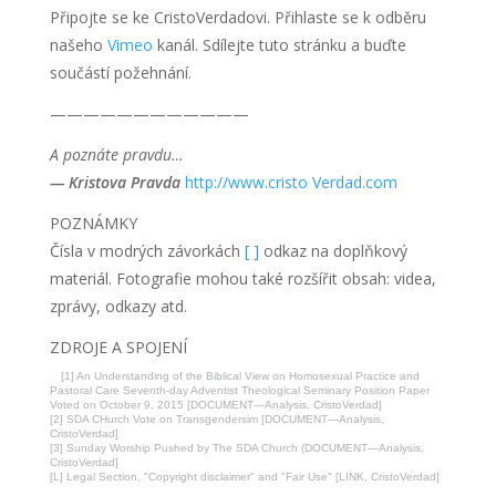
Připojte se ke CristoVerdadovi. Přihlaste se k odběru
našeho
Vimeo
kanál. Sdílejte tuto stránku a buďte
součástí požehnání.
————————————
A poznáte pravdu…
— Kristova Pravda
http://www.cristo Verdad.com
POZNÁMKY
Čísla v modrých závorkách
[ ]
odkaz na doplňkový
materiál. Fotografie mohou také rozšířit obsah: videa,
zprávy, odkazy atd.
ZDROJE A SPOJENÍ
[1] An Understanding of the Biblical View on Homosexual Practice and
Pastoral Care Seventh-day Adventist Theological Seminary Position Paper
Voted on October 9, 2015 [DOCUMENT—Analysis, CristoVerdad]
[2] SDA CHurch Vote on Transgendersim [DOCUMENT—Analysis,
CristoVerdad]
[3] Sunday Worship Pushed by The SDA Church (DOCUMENT—Analysis,
CristoVerdad]
[L] Legal Section, "Copyright disclaimer" and "Fair Use" [LINK, CristoVerdad]