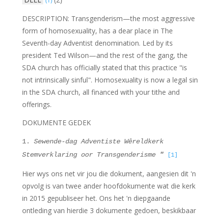
(1)
DESCRIPTION: Transgenderism—the most aggressive
form of homosexuality, has a dear place in The
Seventh-day Adventist denomination. Led by its
president Ted Wilson—and the rest of the gang, the
SDA church has officially stated that this practice "is
not intrinsically sinful". Homosexuality is now a legal sin
in the SDA church, all financed with your tithe and
offerings.
DOKUMENTE GEDEK
1.
Sewende-dag Adventiste Wêreldkerk
Stemverklaring oor Transgenderisme
"
[1]
Hier wys ons net vir jou die dokument, aangesien dit 'n
opvolg is van twee ander hoofdokumente wat die kerk
in 2015 gepubliseer het. Ons het 'n diepgaande
ontleding van hierdie 3 dokumente gedoen, beskikbaar