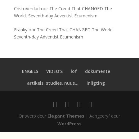
CristoVerdad
oor
The Creed That CHANGED The
World, Seventh-day Adventist Ecumenism
Franky
oor
The Creed That CHANGED The World,
Seventh-day Adventist Ecumenism
ENGELS
VIDEO'S
lof
dokumente
artikels, studies, nuus...
inligting
Ontwerp deur
Elegant Themes
| Aangedryf deur
WordPress