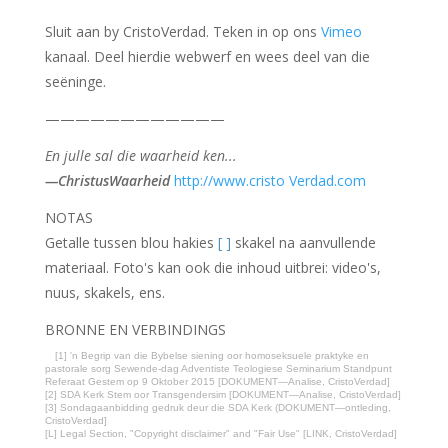
Sluit aan by CristoVerdad. Teken in op ons
Vimeo
kanaal. Deel hierdie webwerf en wees deel van die
seëninge.
————————————
En julle sal die waarheid ken...
—ChristusWaarheid
http://www.cristo Verdad.com
NOTAS
Getalle tussen blou hakies
[ ]
skakel na aanvullende
materiaal. Foto's kan ook die inhoud uitbrei: video's,
nuus, skakels, ens.
BRONNE EN VERBINDINGS
[1] 'n Begrip van die Bybelse siening oor homoseksuele praktyke en
pastorale sorg Sewende-dag Adventiste Teologiese Seminarium Standpunt
Referaat Gestem op 9 Oktober 2015 [DOKUMENT—Analise, CristoVerdad]
[2] SDA Kerk Stem oor Transgendersim [DOKUMENT—Analise, CristoVerdad]
[3] Sondagaanbidding gedruk deur die SDA Kerk (DOKUMENT—ontleding,
CristoVerdad]
[L] Legal Section, "Copyright disclaimer" and "Fair Use" [LINK, CristoVerdad]