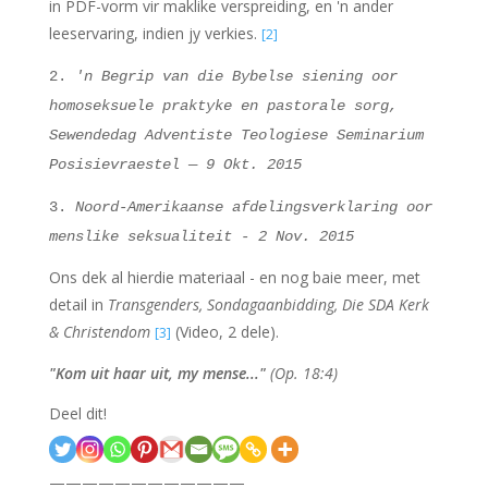
in PDF-vorm vir maklike verspreiding, en 'n ander
leeservaring, indien jy verkies.
[2]
2.
'n Begrip van die Bybelse siening oor
homoseksuele praktyke en pastorale sorg,
Sewendedag Adventiste Teologiese Seminarium
Posisievraestel — 9 Okt. 2015
3.
Noord-Amerikaanse afdelingsverklaring oor
menslike seksualiteit - 2 Nov. 2015
Ons dek al hierdie materiaal - en nog baie meer, met
detail in
Transgenders, Sondagaanbidding, Die SDA Kerk
& Christendom
(Video, 2 dele).
[3]
"
Kom uit haar uit, my mense...
"
(Op. 18:4)
Deel dit!
————————————