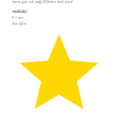
આના દ્વારા કરો
માહિતી
વિભાગ અને
સંપર્ક
આશીર્વાદ!
5
1
મત
લેખ રેટિંગ