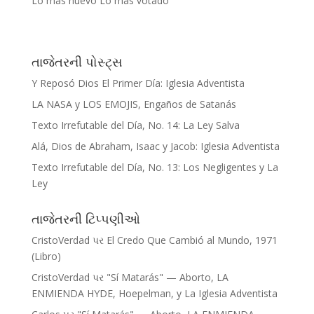
Lo más nuevo
Lo más votado
તાજેતરની પોસ્ટ્સ
Y Reposó Dios El Primer Día: Iglesia Adventista
LA NASA y LOS EMOJIS, Engaños de Satanás
Texto Irrefutable del Día, No. 14: La Ley Salva
Alá, Dios de Abraham, Isaac y Jacob: Iglesia Adventista
Texto Irrefutable del Día, No. 13: Los Negligentes y La
Ley
તાજેતરની ટિપ્પણીઓ
CristoVerdad
પર
El Credo Que Cambió al Mundo, 1971
(Libro)
CristoVerdad
પર
"Sí Matarás" — Aborto, LA
ENMIENDA HYDE, Hoepelman, y La Iglesia Adventista