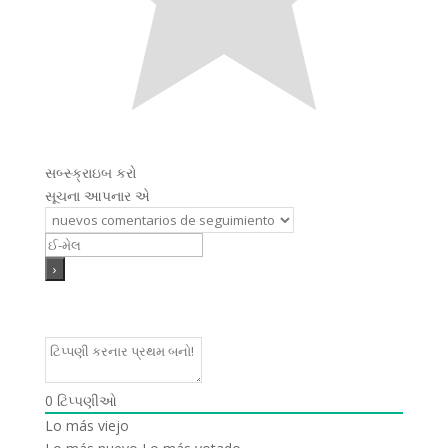
સબ્સ્ક્રાઇબ કરો
સૂચના આપનાર એ
0
ટિપ્પણીઓ
Lo más viejo