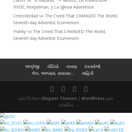
Carlos
પર
"Sí Matarás" — Aborto, LA ENMIENDA
HYDE, Hoepelman, y La Iglesia Adventista
CristoVerdad
પર
The Creed That CHANGED The World,
Seventh-day Adventist Ecumenism
Franky
પર
The Creed That CHANGED The World,
Seventh-day Adventist Ecumenism
અંગ્રેજી
વીડિયો
વખાણ
દસ્તાવેજો
લેખ, અભ્યાસ, સમાચાર...
માહિતી
દ્વારા ડિઝાઇન
Elegant Themes
|
WordPress
દ્વારા
સંચાલિત
GU
ES
EN
AF
AR
AM
AS
EU
BN
BE
BS
BG
CA
CEB