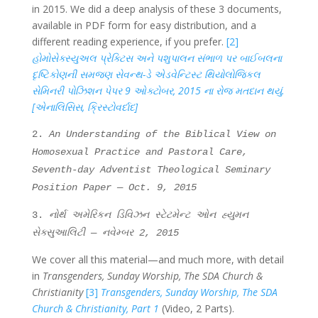
in 2015. We did a deep analysis of these 3 documents,
available in PDF form for easy distribution, and a
different reading experience, if you prefer.
[2]
હોમોસેક્સ્યુઅલ પ્રેક્ટિસ અને પશુપાલન સંભાળ પર બાઈબલના
દૃષ્ટિકોણની સમજણ સેવન્થ-ડે એડવેન્ટિસ્ટ થિયોલોજિકલ
સેમિનરી પોઝિશન પેપર 9 ઓક્ટોબર, 2015 ના રોજ મતદાન થયું.
[એનાલિસિસ, ક્રિસ્ટોવર્દાદ
]
2.
An Understanding of the Biblical View on
Homosexual Practice and Pastoral Care,
Seventh-day Adventist Theological Seminary
Position Paper — Oct. 9, 2015
3.
નોર્થ અમેરિકન ડિવિઝન સ્ટેટમેન્ટ ઓન હ્યુમન
સેક્સુઆલિટી — નવેમ્બર 2, 2015
We cover all this material—and much more, with detail
in
Transgenders, Sunday Worship, The SDA Church &
Christianity
[3]
Transgenders, Sunday Worship, The SDA
Church & Christianity, Part 1
(Video, 2 Parts).