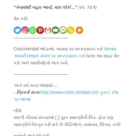
"
તેનામાંથી બહાર આવો, મારા લોકો ...
"
(રેવ. 18:4)
શેર કરો!
————————————
CristoVerdad જોડાઓ. અમારા પર સબ્સ્ક્રાઇબ કરો
Vimeo
અમારી Vimeo ચેનલ પર સબ્સ્ક્રાઇબ કરો
ચેનલ આ સાઇટ શેર
કરો અને આશીર્વાદનો ભાગ બનો.
————————————
અને તમે સત્ય જાણશો ...
- ખ્રિસ્તી સત્ય
http://www.cristo Verdad.com
ફ્રન્ટ પેજ
પર જાઓ
નોંધો
વાદળી કૌંસમાં સંખ્યાઓ
[ ]
પૂરક સામગ્રીની લિંક. ફોટા પણ
સામગ્રીને વિસ્તૃત કરી શકે છે: વિડિઓઝ, સમાચાર, લિંક્સ, વગેરે.
સ્ત્રોતો અને જોડાણો