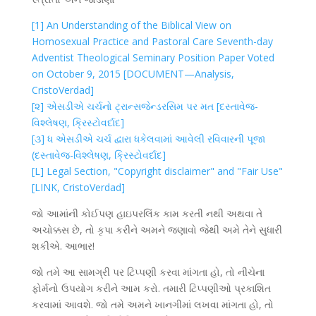
[1] An Understanding of the Biblical View on
Homosexual Practice and Pastoral Care Seventh-day
Adventist Theological Seminary Position Paper Voted
on October 9, 2015 [DOCUMENT—Analysis,
CristoVerdad]
[૨] એસડીએ ચર્ચનો ટ્રાન્સજેન્ડરસિમ પર મત [દસ્તાવેજ-
વિશ્લેષણ, ક્રિસ્ટોવર્દાદ]
[૩] ધ એસડીએ ચર્ચ દ્વારા ધકેલવામાં આવેલી રવિવારની પૂજા
(દસ્તાવેજ-વિશ્લેષણ, ક્રિસ્ટોવર્દાદ]
[L] Legal Section, "Copyright disclaimer" and "Fair Use"
[LINK, CristoVerdad]
જો આમાંની કોઈપણ હાઇપરલિંક કામ કરતી નથી અથવા તે
અચોક્કસ છે, તો કૃપા કરીને અમને જણાવો જેથી અમે તેને સુધારી
શકીએ. આભાર!
જો તમે આ સામગ્રી પર ટિપ્પણી કરવા માંગતા હો, તો નીચેના
ફોર્મનો ઉપયોગ કરીને આમ કરો. તમારી ટિપ્પણીઓ પ્રકાશિત
કરવામાં આવશે. જો તમે અમને ખાનગીમાં લખવા માંગતા હો, તો