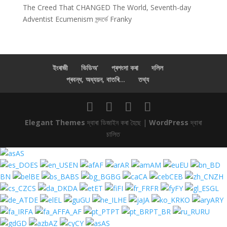
The Creed That CHANGED The World, Seventh-day
Adventist Ecumenism
সন্দৰ্ভে
Franky
ইংৰাজী
ভিডিঅ'
প্ৰশংসা কৰা
দলিল
প্ৰবন্ধ, অধ্যয়ন, বাতৰি...
তথ্য
Elegant Themes
দ্বাৰা ডিজাইন কৰা হৈছে |
WordPress
দ্বাৰা
চালিত
AS
ES
EN
AF
AR
AM
EU
BN
BE
BS
BG
CA
CEB
ZH
CS
DA
ET
FI
FR
FY
GL
DE
EL
GU
HE
JA
KO
ARY
FA
FA_AF
PT
PT_BR
RU
GD
AZ
CY
AS