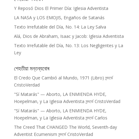
Y Reposó Dios El Primer Día: Iglesia Adventista
LA NASA y LOS EMOJIS, Engaños de Satanás
Texto Irrefutable del Día, No. 14: La Ley Salva
Alá, Dios de Abraham, Isaac y Jacob: Iglesia Adventista
Texto Irrefutable del Día, No. 13: Los Negligentes y La
Ley
শেহতীয়া মন্তব্যবোৰ
El Credo Que Cambió al Mundo, 1971 (Libro)
সন্দৰ্ভে
CristoVerdad
"Sí Matarás" — Aborto, LA ENMIENDA HYDE,
Hoepelman, y La Iglesia Adventista
সন্দৰ্ভে
CristoVerdad
"Sí Matarás" — Aborto, LA ENMIENDA HYDE,
Hoepelman, y La Iglesia Adventista
সন্দৰ্ভে
Carlos
The Creed That CHANGED The World, Seventh-day
Adventist Ecumenism
সন্দৰ্ভে
CristoVerdad