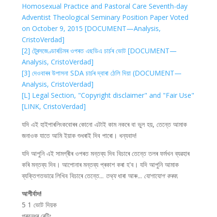
Homosexual Practice and Pastoral Care Seventh-day
Adventist Theological Seminary Position Paper Voted
on October 9, 2015 [DOCUMENT—Analysis,
CristoVerdad]
[2] ট্ৰেন্সজেণ্ডাৰচিমৰ ওপৰত এছডিএ চাৰ্চৰ ভোট [DOCUMENT—
Analysis, CristoVerdad]
[3] দেওবাৰৰ উপাসনা SDA চাৰ্চৰ দ্বাৰা ঠেলি দিয়া (DOCUMENT—
Analysis, CristoVerdad]
[L] Legal Section, "Copyright disclaimer" and "Fair Use"
[LINK, CristoVerdad]
যদি এই হাইপাৰলিংকবোৰৰ কোনো এটাই কাম নকৰে বা ভুল হয়, তেন্তে আমাক
জনাওক যাতে আমি ইয়াক শুধৰাই দিব পাৰো। ধন্যবাদ!
যদি আপুনি এই সামগ্ৰীৰ ওপৰত মন্তব্য দিব বিচাৰে তেন্তে তলৰ ফৰ্মখন ব্যৱহাৰ
কৰি মন্তব্য দিব। আপোনাৰ মন্তব্য প্ৰকাশ কৰা হ'ব। যদি আপুনি আমাক
ব্যক্তিগতভাৱে লিখিব বিচাৰে তেন্তে...
তথ্য
ধাৰা আৰু...
যোগাযোগ কৰক.
আশীৰ্বাদ!
5
1
ভোট দিয়ক
প্ৰবন্ধৰ ৰেটিং