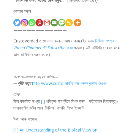
"
তাইৰ পৰা ওলাই আহক, মোৰ মানুহ...
"
(প্ৰকাশিত বাক্য ১৮:৪)
শ্বেয়াৰ কৰক!
————————————
CristoVerdad ত যোগদান কৰক। আমাৰ চাবস্ক্ৰাইব কৰক
ভিমিঅ'
আমাৰ
Vimeo Channel টো Subscribe কৰক
চেনেল। এই চাইটটো শ্বেয়াৰ কৰক
আৰু আশীৰ্বাদৰ অংশ হওক।
————————————
আৰু তোমালোকে সত্যক জানিবা...
—খ্ৰীষ্ট সত্য
http:/www.cristo ভাৰ্ডাড.কম
প্ৰথম পৃষ্ঠালৈ যাওক
টোকা
নীলা বন্ধনীত সংখ্যা
[ ]
পৰিপূৰক সামগ্ৰীলৈ লিংক কৰক। ফটোবোৰে বিষয়বস্তুও
সম্প্ৰসাৰিত কৰিব পাৰে: ভিডিঅ’, বাতৰি, লিংক ইত্যাদি।
উৎস আৰু সংযোগ
[1] An Understanding of the Biblical View on