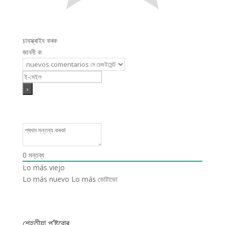
চাবস্ক্ৰাইব কৰক
জাননী ক
0
মন্তব্য
Lo más viejo
Lo más nuevo
Lo más ভোটাডো
শেহতীয়া প’ষ্টবোৰ