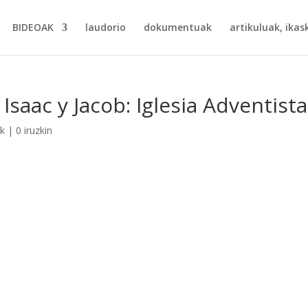
BIDEOAK
laudorio
dokumentuak
artikuluak, ikask
Isaac y Jacob: Iglesia Adventista
ak
|
0 iruzkin