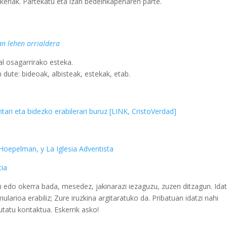
keriak. Partekatu eta izan bedeinkapenaren parte.
an lehen orrialdera
l osagarrirako esteka.
 dute: bideoak, albisteak, estekak, etab.
tari eta bidezko erabilerari buruz [LINK, CristoVerdad]
oepelman, y La Iglesia Adventista
cia
edo okerra bada, mesedez, jakinarazi iezaguzu, zuzen ditzagun. Idat
arioa erabiliz; Zure iruzkina argitaratuko da. Pribatuan idatzi nahi
utatu kontaktua. Eskerrik asko!