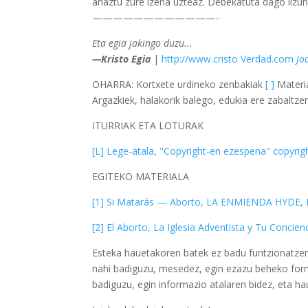
ahaztu zure izena uzteaz. Debekatuta dago lizun
————————————-
Eta egia jakingo duzu...
—Kristo Egia
|
http://www.cristo Verdad.com
Jo
OHARRA: Kortxete urdineko zenbakiak
[ ]
Materia
Argazkiek, halakorik balego, edukia ere zabaltzen
ITURRIAK ETA LOTURAK
[L] Lege-atala, "Copyright-en ezespena" copyrigh
EGITEKO MATERIALA
[1] Si Matarás — Aborto, LA ENMIENDA HYDE, H
[2] El Aborto, La Iglesia Adventista y Tu Concien
Esteka hauetakoren batek ez badu funtzionatzen 
nahi badiguzu, mesedez, egin ezazu beheko formul
badiguzu, egin informazio atalaren bidez, eta ha