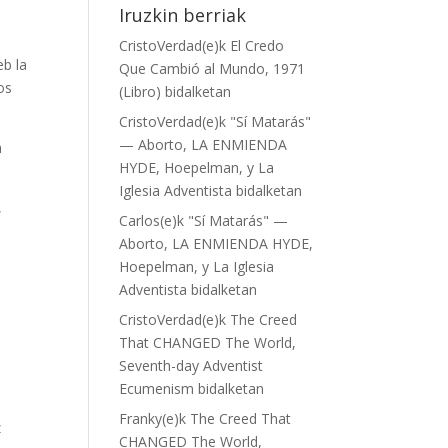
Iruzkin berriak
CristoVerdad
(e)k
El Credo
eb la
Que Cambió al Mundo, 1971
os
(Libro)
bidalketan
CristoVerdad
(e)k
"Sí Matarás"
— Aborto, LA ENMIENDA
n
HYDE, Hoepelman, y La
Iglesia Adventista
bidalketan
,
Carlos
(e)k
"Sí Matarás" —
Aborto, LA ENMIENDA HYDE,
Hoepelman, y La Iglesia
Adventista
bidalketan
CristoVerdad
(e)k
The Creed
That CHANGED The World,
Seventh-day Adventist
Ecumenism
bidalketan
Franky
(e)k
The Creed That
z
CHANGED The World,