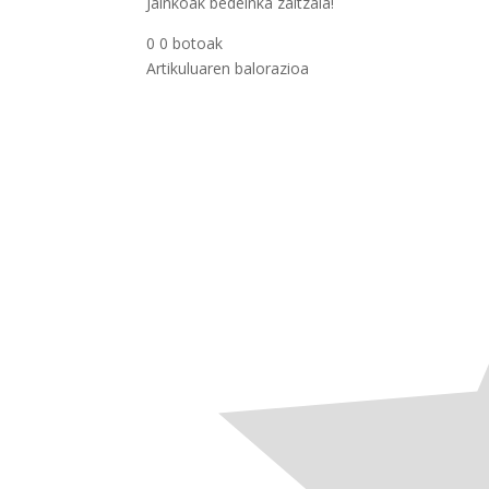
Jainkoak bedeinka zaitzala!
0
0
botoak
Artikuluaren balorazioa