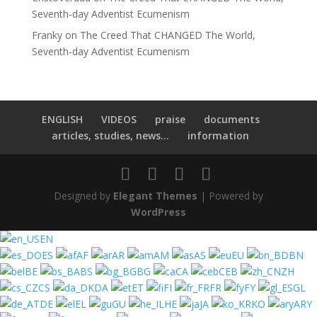
Seventh-day Adventist Ecumenism
Franky
on
The Creed That CHANGED The World,
Seventh-day Adventist Ecumenism
ENGLISH
VIDEOS
praise
documents
articles, studies, news...
information
Designed by
Elegant Themes
| Powered by
WordPress
EN
ES
AF
AR
AM
AS
EU
BN
BE
BS
BG
CA
CEB
ZH
CS
DA
ET
FI
FR
FY
GL
DE
EL
GU
HE
JA
KO
ARY