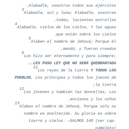
Alabadle, vosotros todos sus ejércitos.
3
Alabadle, sol y luna; Alabadle, vosotras
todas, lucientes estrellas.
4
Alabadle, cielos de los cielos, Y las aguas
que están sobre los cielos.
5
Alaben el nombre de Jehová; Porque él
mandó, y fueron creados.
6
Los hizo ser eternamente y para siempre;
…
LES PUSO LEY QUE NO SERÁ QUEBRANTADA.
11
Los reyes de la tierra
Y TODOS LOS
PUEBLOS
, Los príncipes y todos los jueces de
la tierra;
12
Los jóvenes y también las doncellas, Los
ancianos y los niños.
13
Alaben el nombre de Jehová, Porque sólo su
nombre es enaltecido. Su gloria es sobre
tierra y cielos. —SALMOS 148 (ver cap.
completo)