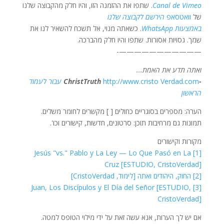
Canal de Vimeo
. שתפו את ההזמנה הזו, והיו חלק מהקבוצה שלנו
של
וואטסאפ
הירשם לקבוצה שלנו
באמצעות WhatsApp
. כשאתה מנוי, אל תשכח להשאיר לנו את
שמך. גסויות אסורות. שתפו והיו חלק מהברכה.
———————————-
ואתה תדע את האמת...
-ChristTruth
http://www.cristo Verdad.com
עבור לעמוד
הראשון
הערה: מספרים בסוגריים כחולים [ ] מקשרים לחומר משלים.
תמונות גם מרחיבות תוכן: סרטונים, חדשות, קישורים וכו'.
מקורות וקישורים
[1] Jesús "vs." Pablo y La Ley — Lo Que Pasó en La
Cruz [ESTUDIO, CristoVerdad]
[2] החוק, היהודים ואתה [לימוד, CristoVerdad]
[3] Juan, Los Discípulos y El Día del Señor [ESTUDIO,
CristoVerdad]
אם יש לך הערות, אנא עשה זאת על ידי מילוי הטופס למטה.