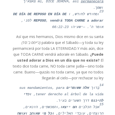
permanecerá
mí, DICE JEHOVÁ, así
צאצאיך
ושמך.
23
ומחודש לחודש, ו
DE DÍA DE REPOSO EN DÍA DE
vendrá TODA CARNE a adorar
,
REPOSO
לפני,
אומר ה'. —ישעיהו 66:22-23
Así que mis hermanos, Dios mismo dice en su santa
palabra que el Sábado—y toda su ley
(ג'יימס ב':10)
permamcerá por toda LA ETERNIDAD.Y más aún, dice
que TODA CARNE vendrá adorale en Sábado.
¿Puede
usted adorar a Dios en un día que no existe?
El
texto dice toda carne, NO toda carne judía—sino toda
carne. Bueno—quizás no toda carne, ya que no todos
llegarán al cielo—por rechazar su ley:
14
בָּרוּך
אלה ששומרים
sus mandamientos, para
tener derecho al árbol de la vida,
וכדי
להיכנס
דרך השערים בעיר.
15
אבל הכלבים
הם ייצאו
,והמכשפים, הזנאים,
הרוצחים, עובדי האלילים,
וכל מי שאוהב ועושה