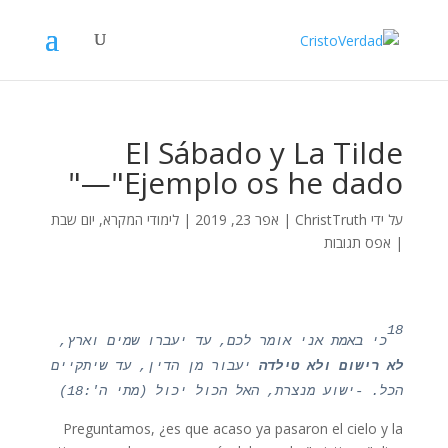
El Sábado y La Tilde
—"Ejemplo os he dado"
על ידי
ChristTruth
|
אפר 23, 2019
|
לימודי המקרא
,
יום שבת
|
אפס תגובות
18
כי באמת אני אומר לכם, עד יעברו שמים וארץ,
לא רישום ולא טילדה
יעבור מן הדין, עד שיתקיים
הכל. -ישוע מנצרת, האל הכול יכול (מתי ה':18)
Preguntamos, ¿es que acaso ya pasaron el cielo y la