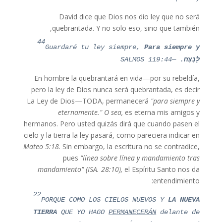
David dice que Dios nos dio ley que no será
quebrantada. Y no solo eso, sino que también,
44
Guardaré tu ley siempre,
Para siempre y
לָנֶצַח
. —SALMOS 119:44
En hombre la quebrantará en vida—por su rebeldía,
pero la ley de Dios nunca será quebrantada, es decir
La Ley de Dios—TODA, permanecerá
"para siempre y
eternamente." O sea,
es eterna mis amigos y
hermanos. Pero usted quizás dirá que cuando pasen el
cielo y la tierra la ley pasará, como pareciera indicar en
Mateo 5:18
. Sin embargo, la escritura no se contradice,
pues
"línea sobre línea y mandamiento tras
mandamiento"
(ISA. 28:10),
el Espíritu Santo nos da
entendimiento:
22
PORQUE COMO LOS CIELOS NUEVOS Y
LA NUEVA
TIERRA
QUE YO HAGO
PERMANECERÁN
delante de