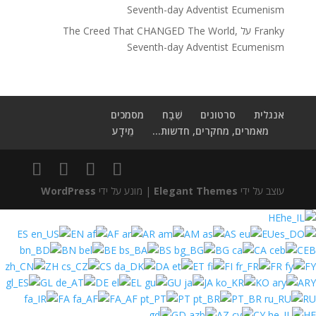
Seventh-day Adventist Ecumenism
Franky
על
The Creed That CHANGED The World,
Seventh-day Adventist Ecumenism
אנגלית
סרטונים
שֶׁבַח
מסמכים
מאמרים, מחקרים, חדשות...
מֵידָע
עוצב על ידי
Elegant Themes
| מונע על ידי
WordPress
HE
ES
EN
AF
AR
AM
AS
EU
BN
BE
BS
BG
CA
CEB
ZH
CS
DA
ET
FI
FR
FY
GL
DE
EL
GU
JA
KO
ARY
FA
FA_AF
PT
PT_BR
RU
GD
AZ
CY
HE