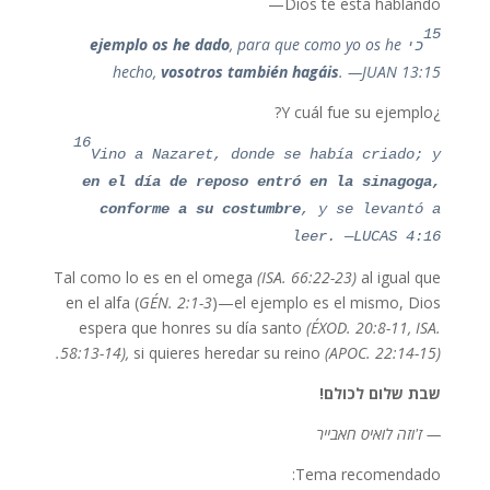
Dios te está hablando—
15
ejemplo
os
he
dado
, para que como yo os he
כי
hecho,
vosotros también hagáis
. —JUAN 13:15
¿Y cuál fue su ejemplo?
16
Vino a Nazaret, donde se había criado; y
en el día de reposo entró en la sinagoga,
conforme a su costumbre
, y se levantó a
leer. —LUCAS 4:16
Tal como lo es en el omega
(ISA. 66:22-23)
al igual que
en el alfa (
GÉN. 2:1-3
)—el ejemplo es el mismo, Dios
espera que honres su día santo
(ÉXOD. 20:8-11, ISA.
58:13-14),
si quieres heredar su reino
(APOC. 22:14-15).
שבת שלום לכולם!
— ז'וזה לואיס חאבייר
Tema recomendado: