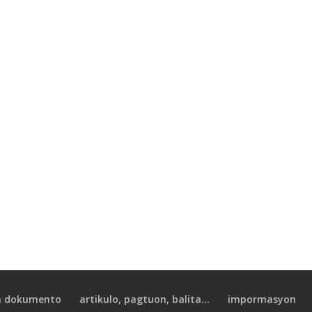
 dokumento
artikulo, pagtuon, balita...
impormasyon