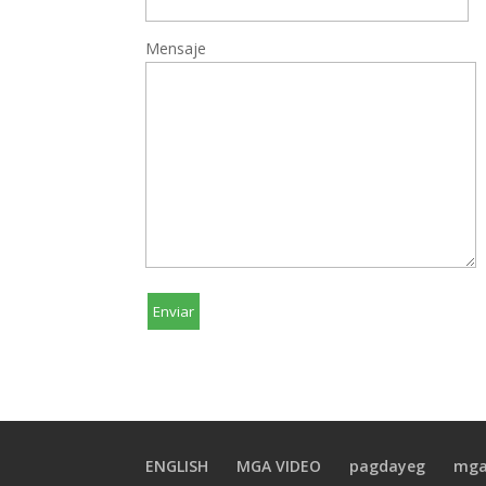
Mensaje
ENGLISH
MGA VIDEO
pagdayeg
mga