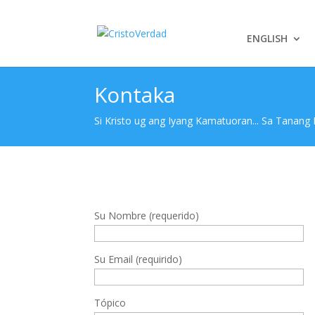
ENGLISH
Kontaka
Si Kristo ug ang Iyang Kamatuoran... Sa Tanang
Su Nombre (requerido)
Su Email (requirido)
Tópico