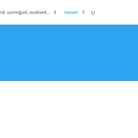
lid, uuringud, uudised...
teavet