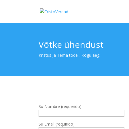
Võtke ühendust
Kristus ja Tema tõde... Kogu aeg.
Su Nombre (requerido)
Su Email (requirido)