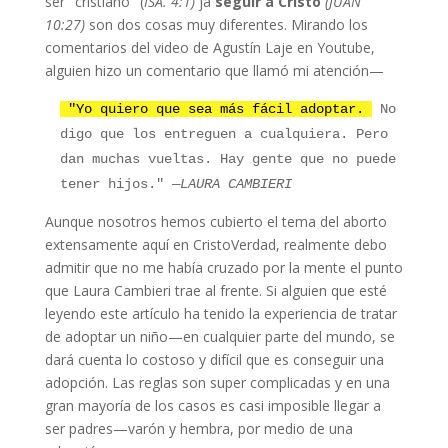
ser "cristiano" (
ISA. 4:1)
ja
seguir a Cristo
(JUAN
10:27)
son dos cosas muy diferentes. Mirando los
comentarios del video de Agustín Laje en Youtube,
alguien hizo un comentario que llamó mi atención—
"Yo quiero que sea más fácil adoptar.
No
digo que los entreguen a cualquiera. Pero
dan muchas vueltas. Hay gente que no puede
tener hijos."
—LAURA CAMBIERI
Aunque nosotros hemos cubierto el tema del aborto
extensamente aquí en CristoVerdad, realmente debo
admitir que no me había cruzado por la mente el punto
que Laura Cambieri trae al frente. Si alguien que esté
leyendo este artículo ha tenido la experiencia de tratar
de adoptar un niño—en cualquier parte del mundo, se
dará cuenta lo costoso y difícil que es conseguir una
adopción. Las reglas son super complicadas y en una
gran mayoría de los casos es casi imposible llegar a
ser padres—varón y hembra, por medio de una