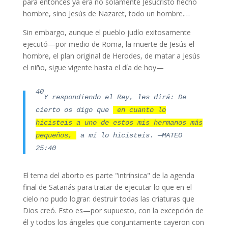
para entonces ya era no solamente Jesucristo hecho
hombre, sino Jesús de Nazaret, todo un hombre.…
Sin embargo, aunque el pueblo judío exitosamente
ejecutó—por medio de Roma, la muerte de Jesús el
hombre, el plan original de Herodes, de matar a Jesús
el niño, sigue vigente hasta el día de hoy—
40
Y respondiendo el Rey, les dirá: De
cierto os digo que
en cuanto lo
hicisteis a uno de estos mis hermanos más
pequeños,
a mí lo hicisteis.
—MATEO
25:40
El tema del aborto es parte "intrínsica" de la agenda
final de Satanás para tratar de ejecutar lo que en el
cielo no pudo lograr: destruir todas las criaturas que
Dios creó. Esto es—por supuesto, con la excepción de
él y todos los ángeles que conjuntamente cayeron con