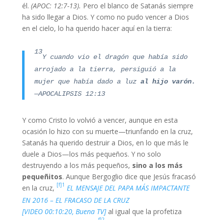
él.
(APOC: 12:7-13).
Pero el blanco de Satanás siempre
ha sido llegar a Dios. Y como no pudo vencer a Dios
en el cielo, lo ha querido hacer aquí en la tierra:
13
Y cuando vio el dragón que había sido
arrojado a la tierra, persiguió a la
mujer que había dado a luz
al hijo varón.
—APOCALIPSIS 12:13
Y como Cristo lo volvió a vencer, aunque en esta
ocasión lo hizo con su muerte—triunfando en la cruz,
Satanás ha querido destruir a Dios, en lo que más le
duele a Dios—los más pequeños. Y no solo
destruyendo a los más pequeños,
sino a los más
pequeñitos
. Aunque Bergoglio dice que Jesús fracasó
[f]1
en la cruz,
EL MENSAJE DEL PAPA MÁS IMPACTANTE
EN 2016 – EL FRACASO DE LA CRUZ
[VIDEO 00:10:20, Buena TV]
al igual que la profetiza
f]2