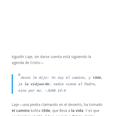
Agustín Laje, sin darse cuenta está siguiendo la
agenda de Cristo—
6
Jesús le dijo: Y
o soy el
camino, y
tõde
,
ja
la vid
juurde
; nadie viene al Padre,
sino por mí. —JUAN 14:6
Laje—una piedra clamando en el desierto, ha tomado
el camino
kohta
tõde
, que lleva a
la vida
. Y es que