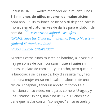
Según la UNICEF—otro mercader de la muerte, unos
3.1 millones de niños mueren de malnutrición
cada año. 3.1 un millónes de niños y tú dejando caer la
moneda en el plato, en vez de darles para el plato—de
[või]
comida.
Desnutrición Infantil, Las Cifras
[1]
[ENLACE, Save the Children]
Diezmo, Dinero Muerte —
¿Robará El Hombre a Dios?
[VIDEO 3:22:56, CritoVerdad]
Mientras estos niños mueren de hambre, a la vez que
hay personas de buen corazón—
que sí quieren
darles un plato de comida—y un techo, pero que que
la burocracia se los impide, hoy día resulta muy fácil
para una mujer entrar en la sala de abortos de una
clínica u hospital y tener un aborto. Y como Laje
menciona en su video, en lugares como el Uruguay y
Los Estados Unidos, una niña de 12 o 15 años solo
tiene que hablar con un "consejero" en su escuela y