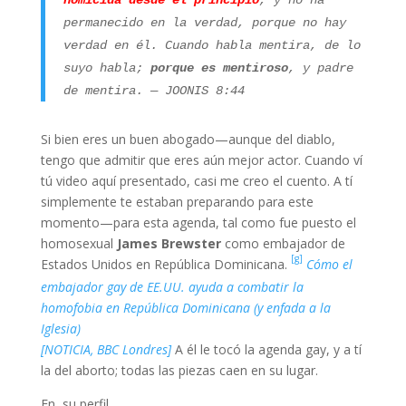
homicida desde el principio
, y no ha
permanecido en la verdad, porque no hay
verdad en él. Cuando habla mentira, de lo
suyo habla;
porque es mentiroso
, y padre
de mentira.
— JOONIS 8:44
Si bien eres un buen abogado—aunque del diablo,
tengo que admitir que eres aún mejor actor. Cuando ví
tú video aquí presentado, casi me creo el cuento. A tí
simplemente te estaban preparando para este
momento—para esta agenda, tal como fue puesto el
homosexual
James Brewster
como embajador de
[g]
Estados Unidos en República Dominicana.
Cómo el
embajador gay de EE.UU. ayuda a combatir la
homofobia en República Dominicana (y enfada a la
Iglesia)
[NOTICIA, BBC Londres]
A él le tocó la agenda gay, y a tí
la del aborto; todas las piezas caen en su lugar.
En su perfil