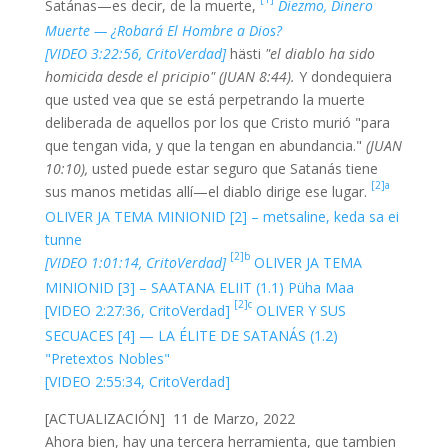
Satánas—es decir, de la muerte,
Diezmo, Dinero
Muerte — ¿Robará El Hombre a Dios?
[VIDEO 3:22:56, CritoVerdad]
hästi
"el diablo ha sido
homicida desde el pricipio" (JUAN 8:44).
Y dondequiera
que usted vea que se está perpetrando la muerte
deliberada de aquellos por los que Cristo murió "para
que tengan vida, y que la tengan en abundancia."
(JUAN
10:10),
usted puede estar seguro que Satanás tiene
[2]a
sus manos metidas allí—el diablo dirige ese lugar.
OLIVER JA TEMA MINIONID [2] – metsaline, keda sa ei
tunne
[2]b
[VIDEO 1:01:14, CritoVerdad]
OLIVER JA TEMA
MINIONID [3] – SAATANA ELIIT (1.1) Püha Maa
[2]c
[VIDEO 2:27:36, CritoVerdad]
OLIVER Y SUS
SECUACES [4] — LA ÉLITE DE SATANÁS (1.2)
"Pretextos Nobles"
[VIDEO 2:55:34, CritoVerdad]
[ACTUALIZACIÓN] 11 de Marzo, 2022
Ahora bien, hay una tercera herramienta, que tambien