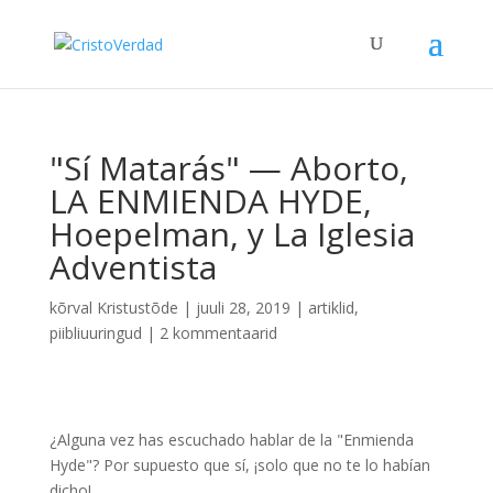
"Sí Matarás" — Aborto,
LA ENMIENDA HYDE,
Hoepelman, y La Iglesia
Adventista
kõrval
Kristustõde
|
juuli 28, 2019
|
artiklid
,
piibliuuringud
|
2 kommentaarid
¿Alguna vez has escuchado hablar de la "Enmienda
Hyde"? Por supuesto que sí, ¡solo que no te lo habían
dicho!