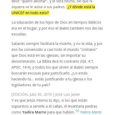
decir "quiero abortar", y le será hecho, sin que ni
siquiera se le avise a sus padres.
¿Y dónde está la
UNICEF en todo esto?
La educación de los hijos de Dios en tiempos Biblicos
era en el hogar, y por eso el diablo también nos dio las
escuelas.
Satanás siempre facilitará la muerte, y no la vida, y por
eso ha convencido a casi todo el mundo "cristiano"
que Dios está en las iglesias, sin importar su
denominación. La Biblia dice lo contrario
(ISA. 4:1,
APOC. 14:4),
y todos los que sirven al diablo siempre
buscarán excusas para justicficarlo. ¿Lo estás
haciendo tú… estás justificando a tu iglesia o los
legisladores de tu país?
[EDICIÓN, Julio 30, 2019 ] José Luis Javier
Y es que Jesús mismo lo dijo, si los que están
supuestos a servirle a él callan, él levantaría piedras
[y]
como
Yadira Marte
para que hablen.
Yadira Marte