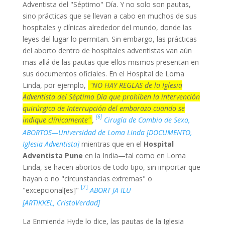
Adventista del "Séptimo" Día. Y no solo son pautas,
sino prácticas que se llevan a cabo en muchos de sus
hospitales y clínicas alrededor del mundo, donde las
leyes del lugar lo permitan. Sin embargo, las prácticas
del aborto dentro de hospitales adventistas van aún
mas allá de las pautas que ellos mismos presentan en
sus documentos oficiales. En el Hospital de Loma
Linda, por ejemplo,
"NO HAY REGLAS de la Iglesia
Adventista del Séptimo Día que prohíben la intervención
quirúrgica de Interrupción del embarazo cuando se
[6]
indique clínicamente"
,
Cirugía de Cambio de Sexo,
ABORTOS—Universidad de Loma Linda [DOCUMENTO,
Iglesia Adventista]
mientras que en el
Hospital
Adventista Pune
en la India—tal como en Loma
Linda, se hacen abortos de todo tipo, sin importar que
hayan o no "circunstancias extremas" o
[7]
"excepcional[es]"
ABORT JA ILU
[ARTIKKEL, CristoVerdad]
La Enmienda Hyde lo dice, las pautas de la Iglesia