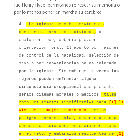
fue Henry Hyde, permitános refrescar su memoria o
por lo menos poner en marcha su cerebro:
4.
"La iglesia
no debe servir como
conciencia para los individuos;
de
cualquier modo, debería proveer
orientación moral.
El aborto
por razones
de control de la natalidad, selección de
sexo o
por conveniencias no es tolerado
por la iglesia
. Sin embargo,
a veces las
mujeres pueden enfrentar alguna
circunstancia excepcional
que presenta
serios dilemas morales o médicos
tales
como una amenaza significativa para
[1] la
vida de la mujer embarazada
, serios
peligros para su salud, severos defectos
congénitos cuidadosamente diagnosticados
en el feto, y embarazos resultantes de
[2]