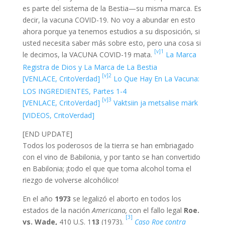
es parte del sistema de la Bestia—su misma marca. Es
decir, la vacuna COVID-19. No voy a abundar en esto
ahora porque ya tenemos estudios a su disposición, si
usted necesita saber más sobre esto, pero una cosa si
[v]1
le decimos, la VACUNA COVID-19 mata.
La Marca
Registra de Dios y La Marca de La Bestia
[v]2
[VENLACE, CritoVerdad]
Lo Que Hay En La Vacuna:
LOS INGREDIENTES, Partes 1-4
[v]3
[VENLACE, CritoVerdad]
Vaktsiin ja metsalise märk
[VIDEOS, CritoVerdad]
[END UPDATE]
Todos los poderosos de la tierra se han embriagado
con el vino de Babilonia, y por tanto se han convertido
en Babilonia; ¡todo el que que toma alcohol toma el
riezgo de volverse alcohólico!
En el año
1973
se legalizó el aborto en todos los
estados de la nación
Americana,
con el fallo legal
Roe.
[3]
vs. Wade,
410 U.S. 1
13
(1973).
Caso Roe contra