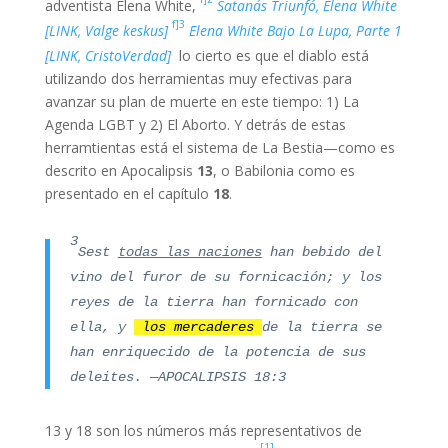
adventista Elena White,
Satanás Triunfó, Elena White
f]3
[LINK, Valge keskus]
Elena White Bajo La Lupa, Parte 1
[LINK, CristoVerdad]
lo cierto es que el diablo está
utilizando dos herramientas muy efectivas para
avanzar su plan de muerte en este tiempo: 1) La
Agenda LGBT y 2) El Aborto. Y detrás de estas
herramtientas está el sistema de La Bestia—como es
descrito en Apocalipsis
13
, o Babilonia como es
presentado en el capítulo
18
.
3
Sest
todas las naciones
han bebido del
vino del furor de su fornicación; y los
reyes de la tierra han fornicado con
ella, y
los mercaderes
de la tierra se
han enr
iquecido
de la
pote
ncia de sus
deleites. —APOCALIPSIS 18:3
13 y 18 son los números más representativos de
[1]