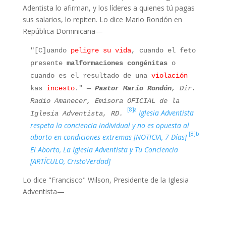
Adentista lo afirman, y los líderes a quienes tú pagas
sus salarios, lo repiten. Lo dice Mario Rondón en
República Dominicana—
"[C]uando
peligre su vida
, cuando el feto
presente
malformaciones congénitas
o
cuando es el resultado de una
violación
kas
incesto
."
—
Pastor Mario Rondón
, Dir.
Radio Amanecer, Emisora OFICIAL de la
[8]a
Iglesia Adventista
Iglesia Adventista, RD.
respeta la conciencia individual y no es opuesta al
[
8]b
aborto en condiciones extremas [NOTICIA, 7 Días]
El Aborto, La Iglesia Adventista y Tu Conciencia
[ARTÍCULO, CristoVerdad]
Lo dice "Francisco" Wilson, Presidente de la Iglesia
Adventista—