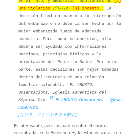
en el feto, y embarazos resultantes de
[2]
una
violación
どちらか
[3] incesto
.
La
decisión final en cuanto a la interrupción
del embarazo o no debería ser hecha por la
mujer embarazada luego de adecuada
consulta. Para tomar su decisión, ella
deberá ser ayudada con informaciones
precisas, principios bíblicos y la
orientación del Espíritu Santo. Por otra
parte, estas decisiones son mejor tomadas
dentro del contexto de una relación
familiar saludable.
—EL ABORTO,
Orientacions, Iglesia Adventista del
[5]
EL ABORTO, Orietaciones — Iglesia
Séptimo Día.
Adventista
[リンク、アドベンチスト教会]
Es interesante, pero las pautas sobre el eborto
encontradas en la Enmienda Hyde están descritas con