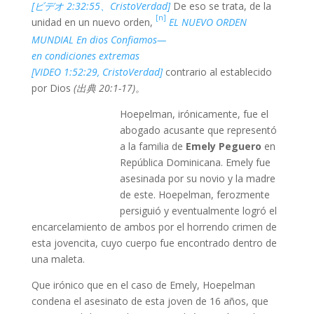
[ビデオ 2:32:55、CristoVerdad]
De eso se trata, de la
[n]
unidad en un nuevo orden,
EL NUEVO ORDEN
MUNDIAL En dios Confiamos—
en condiciones extremas
[VIDEO 1:52:29, CristoVerdad]
contrario al establecido
por Dios
(出典 20:1-17)。
Hoepelman, irónicamente, fue el
abogado acusante que representó
a la familia de
Emely Peguero
en
República Dominicana. Emely fue
asesinada por su novio y la madre
de este. Hoepelman, ferozmente
persiguió y eventualmente logró el
encarcelamiento de ambos por el horrendo crimen de
esta jovencita, cuyo cuerpo fue encontrado dentro de
una maleta.
Que irónico que en el caso de Emely, Hoepelman
condena el asesinato de esta joven de 16 años, que