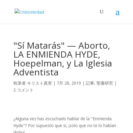
"Sí Matarás" — Aborto,
LA ENMIENDA HYDE,
Hoepelman, y La Iglesia
Adventista
執筆者
キリスト真実
|
7月 28, 2019
|
記事
,
聖書研究
|
2 コメント
¿Alguna vez has escuchado hablar de la "Enmienda
Hyde"? Por supuesto que sí, ¡solo que no te lo habían
dicho!