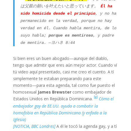
は父親の願いを叶えたいと思っています。
Él ha
sido homicida desde el principio
, y no ha
permanecido en la verdad, porque no hay
verdad en él. Cuando habla mentira, de lo
suyo habla;
porque es mentiroso
, y padre
de mentira.
―ヨハネ 8:44
Si bien eres un buen abogado—aunque del diablo,
tengo que admitir que eres aún mejor actor. Cuando ví
tú video aquí presentado, casi me creo el cuento. A tí
simplemente te estaban preparando para este
momento—para esta agenda, tal como fue puesto el
homosexual
James Brewster
como embajador de
[g]
Estados Unidos en República Dominicana.
Cómo el
embajador gay de EE.UU. ayuda a combatir la
homofobia en República Dominicana (y enfada a la
Iglesia)
[NOTICIA, BBC Londres]
A él le tocó la agenda gay, y a tí