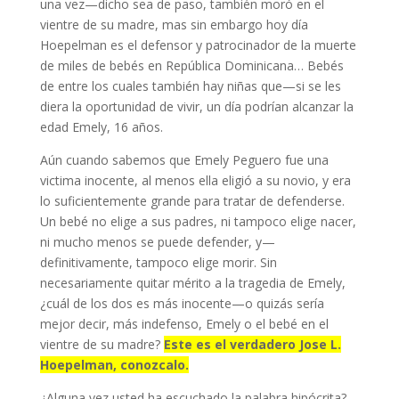
una vez—dicho sea de paso, también moró en el
vientre de su madre, mas sin embargo hoy día
Hoepelman es el defensor y patrocinador de la muerte
de miles de bebés en República Dominicana… Bebés
de entre los cuales también hay niñas que—si se les
diera la oportunidad de vivir, un día podrían alcanzar la
edad Emely, 16 años.
Aún cuando sabemos que Emely Peguero fue una
victima inocente, al menos ella eligió a su novio, y era
lo suficientemente grande para tratar de defenderse.
Un bebé no elige a sus padres, ni tampoco elige nacer,
ni mucho menos se puede defender, y—
definitivamente, tampoco elige morir. Sin
necesariamente quitar mérito a la tragedia de Emely,
¿cuál de los dos es más inocente—o quizás sería
mejor decir, más indefenso, Emely o el bebé en el
vientre de su madre?
Este es el verdadero Jose L.
Hoepelman, conozcalo.
¿Alguna vez usted ha escuchado la palabra hipócrita?