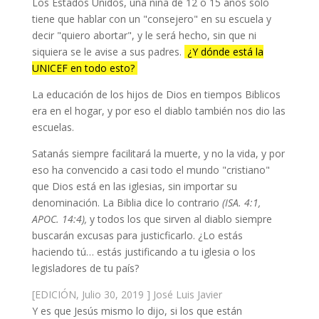
Los Estados Unidos, una niña de 12 o 15 años solo
tiene que hablar con un "consejero" en su escuela y
decir "quiero abortar", y le será hecho, sin que ni
siquiera se le avise a sus padres.
¿Y dónde está la
UNICEF en todo esto?
La educación de los hijos de Dios en tiempos Biblicos
era en el hogar, y por eso el diablo también nos dio las
escuelas.
Satanás siempre facilitará la muerte, y no la vida, y por
eso ha convencido a casi todo el mundo "cristiano"
que Dios está en las iglesias, sin importar su
denominación. La Biblia dice lo contrario
(ISA. 4:1,
APOC. 14:4),
y todos los que sirven al diablo siempre
buscarán excusas para justicficarlo. ¿Lo estás
haciendo tú… estás justificando a tu iglesia o los
legisladores de tu país?
[EDICIÓN, Julio 30, 2019 ] José Luis Javier
Y es que Jesús mismo lo dijo, si los que están