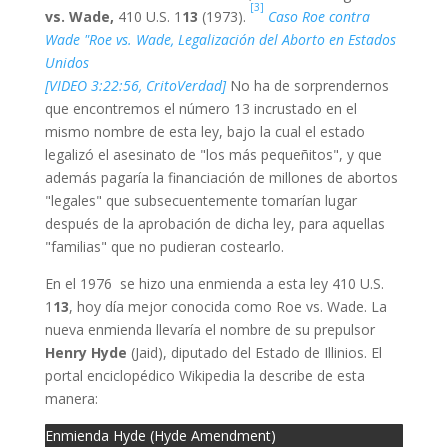
[3]
vs. Wade,
410 U.S. 1
13
(1973).
Caso Roe contra
Wade "Roe vs. Wade, Legalización del Aborto en Estados
Unidos
[VIDEO 3:22:56, CritoVerdad]
No ha de sorprendernos
que encontremos el número 13 incrustado en el
mismo nombre de esta ley, bajo la cual el estado
legalizó el asesinato de "los más pequeñitos", y que
además pagaría la financiación de millones de abortos
"legales" que subsecuentemente tomarían lugar
después de la aprobación de dicha ley, para aquellas
"familias" que no pudieran costearlo.
En el 1976 se hizo una enmienda a esta ley 410 U.S.
1
13
, hoy día mejor conocida como Roe vs. Wade. La
nueva enmienda llevaría el nombre de su prepulsor
Henry Hyde
(Jaid), diputado del Estado de Illinios. El
portal enciclopédico Wikipedia la describe de esta
manera:
Enmienda Hyde (Hyde Amendment)