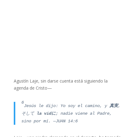
Agustín Laje, sin darse cuenta está siguiendo la
agenda de Cristo—
6
Jesús le dijo: Y
o soy el
camino, y
真実
,
そして
la vid
に
; nadie viene al Padre,
sino por mí. —JUAN 14:6