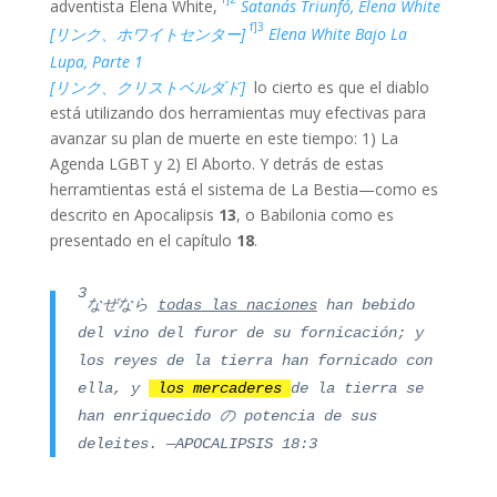
adventista Elena White,
Satanás Triunfó, Elena White
f]3
[リンク、ホワイトセンター]
Elena White Bajo La
Lupa, Parte 1
[リンク、クリストベルダド]
lo cierto es que el diablo
está utilizando dos herramientas muy efectivas para
avanzar su plan de muerte en este tiempo: 1) La
Agenda LGBT y 2) El Aborto. Y detrás de estas
herramtientas está el sistema de La Bestia—como es
descrito en Apocalipsis
13
, o Babilonia como es
presentado en el capítulo
18
.
3
なぜなら
todas las naciones
han bebido
del vino del furor de su fornicación; y
los reyes de la tierra han fornicado con
ella, y
los mercaderes
de la tierra se
han enr
iquecido
の
pote
ncia de sus
deleites. —APOCALIPSIS 18:3