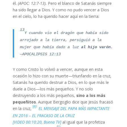
él.
(APOC: 12:7-13).
Pero el blanco de Satanás siempre
ha sido llegar a Dios. Y como no pudo vencer a Dios
en el cielo, lo ha querido hacer aquí en la tierra:
13
Y cuando vio el dragón que había sido
arrojado a la tierra, persiguió a la
mujer que había dado a luz
al hijo varón.
—APOCALIPSIS 12:13
Y como Cristo lo volvió a vencer, aunque en esta
ocasión lo hizo con su muerte—triunfando en la cruz,
Satanás ha querido destruir a Dios, en lo que más le
duele a Dios—los más pequeños. Y no solo
destruyendo a los más pequeños,
sino a los más
pequeñitos
. Aunque Bergoglio dice que Jesús fracasó
[f]1
en la cruz,
EL MENSAJE DEL PAPA MÁS IMPACTANTE
EN 2016 – EL FRACASO DE LA CRUZ
[VIDEO 00:10:20, Buena TV]
al igual que la profetiza
f]2