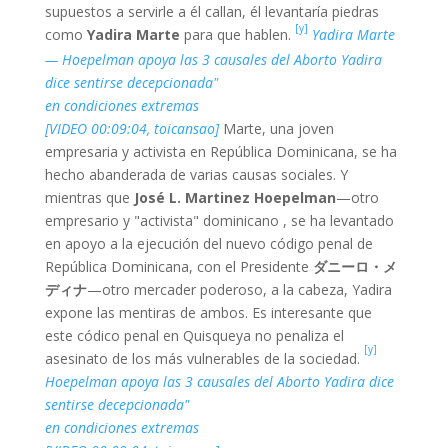
supuestos a servirle a él callan, él levantaría piedras
[y]
como
Yadira Marte
para que hablen.
Yadira Marte
— Hoepelman apoya las 3 causales del Aborto Yadira
dice sentirse decepcionada"
en condiciones extremas
[VIDEO 00:09:04, toicansao]
Marte, una joven
empresaria y activista en República Dominicana, se ha
hecho abanderada de varias causas sociales. Y
mientras que
José L. Martinez Hoepelman
—otro
empresario y "activista" dominicano , se ha levantado
en apoyo a la ejecución del nuevo código penal de
República Dominicana, con el Presidente
ダニーロ・メ
ディナ
—otro mercader poderoso, a la cabeza, Yadira
expone las mentiras de ambos. Es interesante que
este códico penal en Quisqueya no penaliza el
[y]
asesinato de los más vulnerables de la sociedad.
Hoepelman apoya las 3 causales del Aborto Yadira dice
sentirse decepcionada"
en condiciones extremas