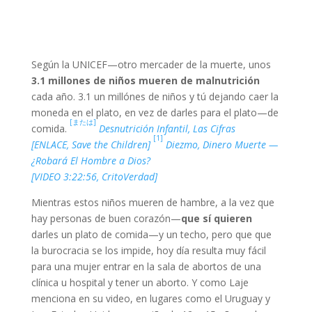
Según la UNICEF—otro mercader de la muerte, unos
3.1 millones de niños mueren de malnutrición
cada año. 3.1 un millónes de niños y tú dejando caer la
moneda en el plato, en vez de darles para el plato—de
[または]
comida.
Desnutrición Infantil, Las Cifras
[1]
[ENLACE, Save the Children]
Diezmo, Dinero Muerte —
¿Robará El Hombre a Dios?
[VIDEO 3:22:56, CritoVerdad]
Mientras estos niños mueren de hambre, a la vez que
hay personas de buen corazón—
que sí quieren
darles un plato de comida—y un techo, pero que que
la burocracia se los impide, hoy día resulta muy fácil
para una mujer entrar en la sala de abortos de una
clínica u hospital y tener un aborto. Y como Laje
menciona en su video, en lugares como el Uruguay y