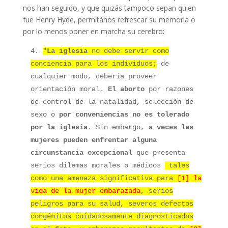
nos han seguido, y que quizás tampoco sepan quien
fue Henry Hyde, permitános refrescar su memoria o
por lo menos poner en marcha su cerebro:
4.
"La iglesia
no debe servir como
conciencia para los individuos;
de
cualquier modo, debería proveer
orientación moral.
El aborto
por razones
de control de la natalidad, selección de
sexo o
por conveniencias no es tolerado
por la iglesia
. Sin embargo,
a veces las
mujeres pueden enfrentar alguna
circunstancia excepcional
que presenta
serios dilemas morales o médicos
tales
como una amenaza significativa para
[1] la
vida de la mujer embarazada
, serios
peligros para su salud, severos defectos
congénitos cuidadosamente diagnosticados