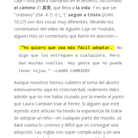
Laje—una piedra clamando en el desierto, ha tomado
el camino
の
真実
, que lleva a
la vida
. Y es que ser
"cristiano" (
ISA. 4:1)
そして
seguir a Cristo
(JUAN
10:27)
son dos cosas muy diferentes. Mirando los
comentarios del video de Agustín Laje en Youtube,
alguien hizo un comentario que llamó mi atención—
"Yo quiero que sea más fácil adoptar.
No
digo que los entreguen a cualquiera. Pero
dan muchas vueltas. Hay gente que no puede
tener hijos."
—LAURA CAMBIERI
Aunque nosotros hemos cubierto el tema del aborto
extensamente aquí en CristoVerdad, realmente debo
admitir que no me había cruzado por la mente el punto
que Laura Cambieri trae al frente. Si alguien que esté
leyendo este artículo ha tenido la experiencia de tratar
de adoptar un niño—en cualquier parte del mundo, se
dará cuenta lo costoso y difícil que es conseguir una
adopción. Las reglas son super complicadas y en una