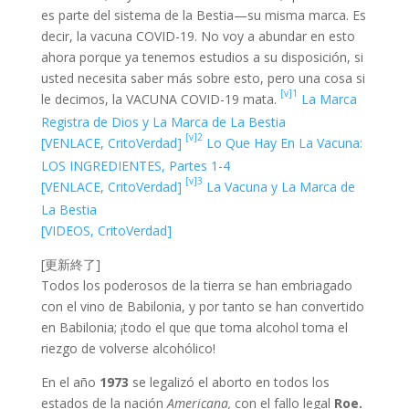
es parte del sistema de la Bestia—su misma marca. Es
decir, la vacuna COVID-19. No voy a abundar en esto
ahora porque ya tenemos estudios a su disposición, si
usted necesita saber más sobre esto, pero una cosa si
[v]1
le decimos, la VACUNA COVID-19 mata.
La Marca
Registra de Dios y La Marca de La Bestia
[v]2
[VENLACE, CritoVerdad]
Lo Que Hay En La Vacuna:
LOS INGREDIENTES, Partes 1-4
[v]3
[VENLACE, CritoVerdad]
La Vacuna y La Marca de
La Bestia
[VIDEOS, CritoVerdad]
[更新終了]
Todos los poderosos de la tierra se han embriagado
con el vino de Babilonia, y por tanto se han convertido
en Babilonia; ¡todo el que que toma alcohol toma el
riezgo de volverse alcohólico!
En el año
1973
se legalizó el aborto en todos los
estados de la nación
Americana,
con el fallo legal
Roe.