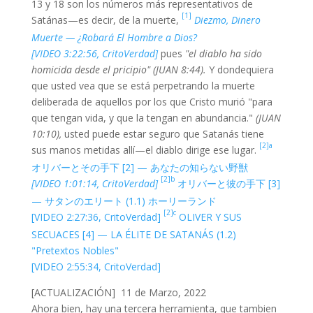
13 y 18 son los números más representativos de
[1]
Satánas—es decir, de la muerte,
Diezmo, Dinero
Muerte — ¿Robará El Hombre a Dios?
[VIDEO 3:22:56, CritoVerdad]
pues
"el diablo ha sido
homicida desde el pricipio" (JUAN 8:44).
Y dondequiera
que usted vea que se está perpetrando la muerte
deliberada de aquellos por los que Cristo murió "para
que tengan vida, y que la tengan en abundancia."
(JUAN
10:10),
usted puede estar seguro que Satanás tiene
[2]a
sus manos metidas allí—el diablo dirige ese lugar.
オリバーとその手下 [2] — あなたの知らない野獣
[2]b
[VIDEO 1:01:14, CritoVerdad]
オリバーと彼の手下 [3]
— サタンのエリート (1.1) ホーリーランド
[2]c
[VIDEO 2:27:36, CritoVerdad]
OLIVER Y SUS
SECUACES [4] — LA ÉLITE DE SATANÁS (1.2)
"Pretextos Nobles"
[VIDEO 2:55:34, CritoVerdad]
[ACTUALIZACIÓN] 11 de Marzo, 2022
Ahora bien, hay una tercera herramienta, que tambien