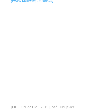
[VIDEO 00:09:04, toicansao]
[EIDICON 22 Dic., 2019] José Luis Javier