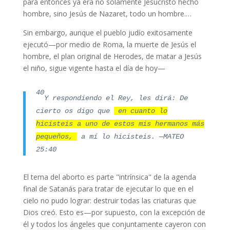
para entonces ya era no solamente Jesucristo hecho
hombre, sino Jesús de Nazaret, todo un hombre.…
Sin embargo, aunque el pueblo judío exitosamente
ejecutó—por medio de Roma, la muerte de Jesús el
hombre, el plan original de Herodes, de matar a Jesús
el niño, sigue vigente hasta el día de hoy—
40
Y respondiendo el Rey, les dirá: De
cierto os digo que
en cuanto lo
hicisteis a uno de estos mis hermanos más
pequeños,
a mí lo hicisteis.
—MATEO
25:40
El tema del aborto es parte "intrínsica" de la agenda
final de Satanás para tratar de ejecutar lo que en el
cielo no pudo lograr: destruir todas las criaturas que
Dios creó. Esto es—por supuesto, con la excepción de
él y todos los ángeles que conjuntamente cayeron con