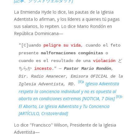
[記事、クリストヴェルダッド]
La Enmienda Hyde lo dice, las pautas de la Iglesia
Adentista lo afirman, y los líderes a quienes tú pagas
sus salarios, lo repiten. Lo dice Mario Rondón en
República Dominicana—
"[C]uando
peligre su vida
, cuando el feto
presente
malformaciones congénitas
o
cuando es el resultado de una
violación
ど
ちらか
incesto
."
—
Pastor Mario Rondón
,
Dir. Radio Amanecer, Emisora OFICIAL de la
[8]a
Iglesia Adventista
Iglesia Adventista, RD.
respeta la conciencia individual y no es opuesta al
[
8]b
aborto en condiciones extremas [NOTICIA, 7 Días]
El Aborto, La Iglesia Adventista y Tu Conciencia
[ARTÍCULO, CristoVerdad]
Lo dice "Francisco" Wilson, Presidente de la Iglesia
Adventista—