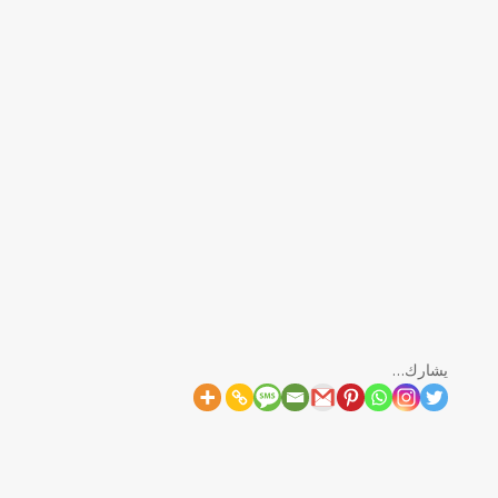
CristoVerdad
اللاهوت اللوطي الجديد الملون لليوم السابع
يكمل ""
يشارك…