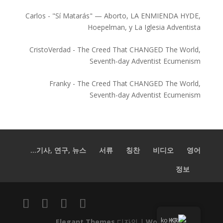
Carlos
-
"Sí Matarás" — Aborto, LA ENMIENDA HYDE,
Hoepelman, y La Iglesia Adventista
CristoVerdad
-
The Creed That CHANGED The World,
Seventh-day Adventist Ecumenism
Franky
-
The Creed That CHANGED The World,
Seventh-day Adventist Ecumenism
기사, 연구, 뉴스...
서류
칭찬
비디오
영어
정보
KO
Elegant Themes
디자인 |
WordPress
제공