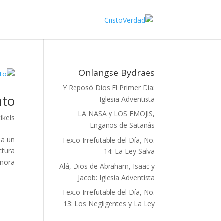
Onlangse Bydraes
Y Reposó Dios El Primer Día:
to"
Iglesia Adventista
LA NASA y LOS EMOJIS,
tikels
Engaños de Satanás
 a un
Texto Irrefutable del Día, No.
ctura
14: La Ley Salva
ora...
Alá, Dios de Abraham, Isaac y
Jacob: Iglesia Adventista
Texto Irrefutable del Día, No.
13: Los Negligentes y La Ley