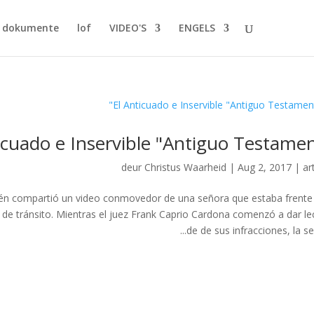
dokumente
lof
VIDEO'S
ENGELS
icuado e Inservible "Antiguo Testamen
deur
Christus Waarheid
|
Aug 2, 2017
|
ar
én compartió un video conmovedor de una señora que estaba frente
s de tránsito. Mientras el juez Frank Caprio Cardona comenzó a dar le
de de sus infracciones, la señ