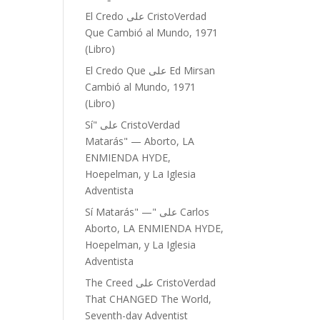
CristoVerdad
على
El Credo
Que Cambió al Mundo, 1971
(Libro)
Ed Mirsan
على
El Credo Que
Cambió al Mundo, 1971
(Libro)
CristoVerdad
على
"Sí
Matarás" — Aborto, LA
ENMIENDA HYDE,
Hoepelman, y La Iglesia
Adventista
Carlos
على
"Sí Matarás" —
Aborto, LA ENMIENDA HYDE,
Hoepelman, y La Iglesia
Adventista
CristoVerdad
على
The Creed
That CHANGED The World,
Seventh-day Adventist