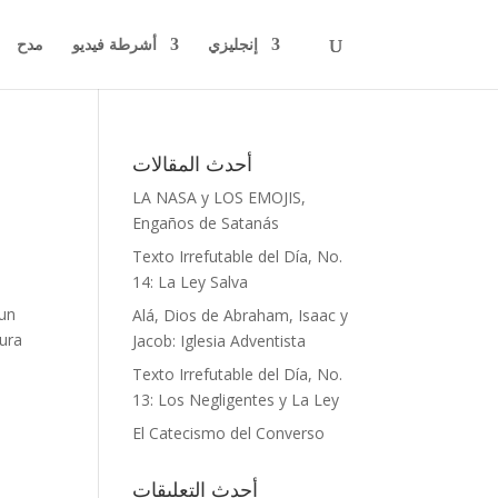
إنجليزي
أشرطة فيديو
مدح
أحدث المقالات
LA NASA y LOS EMOJIS,
Engaños de Satanás
Texto Irrefutable del Día, No.
14: La Ley Salva
 un
Alá, Dios de Abraham, Isaac y
tura
Jacob: Iglesia Adventista
Texto Irrefutable del Día, No.
13: Los Negligentes y La Ley
El Catecismo del Converso
أحدث التعليقات