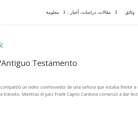
وثائق
مقالات، دراسات، أخبار...
معلومة
 "Antiguo Testamento"
 compartió un video conmovedor de una señora que estaba frente a
de tránsito. Mientras el juez Frank Caprio Cardona comenzó a dar lec