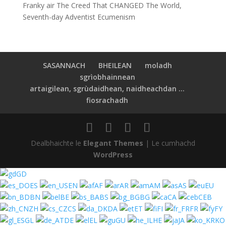
Franky
air
The Creed That CHANGED The World,
Seventh-day Adventist Ecumenism
SASANNACH
BHEILEAN
moladh
sgrìobhainnean
artaigilean, sgrùdaidhean, naidheachdan ...
fiosrachadh
Dealbhaichte le
Elegant Themes
| Le cumhachd
WordPress
GD
ES
EN
AF
AR
AM
AS
EU
BN
BE
BS
BG
CA
CEB
ZH
CS
DA
ET
FI
FR
FY
GL
DE
EL
GU
HE
JA
KO