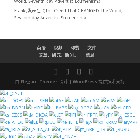
World, Seventh-day Adventist Ecumenism
》
Franky
发表在《
The Creed That CHANGED The World,
Seventh-day Adventist Ecumenism
》
英语
视频
称赞
文件
文章、研究、新闻...
信息
由
Elegant Themes
设计 |
WordPress
提供技术支持
ZH
ES
EN
AF
AR
AM
AS
EU
BN
BE
BS
BG
CA
CEB
CS
DA
ET
FI
FR
FY
GL
DE
EL
GU
HE
JA
KO
ARY
FA
FA_AF
PT
PT_BR
RU
GD
AZ
CY
ZH