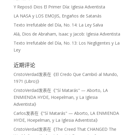
Y Reposó Dios El Primer Día: Iglesia Adventista
LA NASA y LOS EMOJIS, Engaños de Satanás
Texto Irrefutable del Día, No. 14: La Ley Salva
Alá, Dios de Abraham, Isaac y Jacob: Iglesia Adventista
Texto Irrefutable del Día, No. 13: Los Negligentes y La
Ley
近期评论
CristoVerdad
发表在《
El Credo Que Cambió al Mundo,
1971 (Libro)
》
CristoVerdad
发表在《
"Sí Matarás" — Aborto, LA
ENMIENDA HYDE, Hoepelman, y La Iglesia
Adventista
》
Carlos
发表在《
"Sí Matarás" — Aborto, LA ENMIENDA
HYDE, Hoepelman, y La Iglesia Adventista
》
CristoVerdad
发表在《
The Creed That CHANGED The