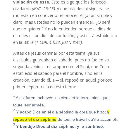
violación de este
. Esto es algo que los fariseos
olvidaron
(MAT. 23:23),
y que ustedes ni siquiera se
molestan en conocer o reconocer. Algo tan simple y
claro, mas ustedes no lo pueden entender, ¿O será
que no quieren? Y no lo entienden porque el dios de
ustedes es un dios de confusión, y así está establecido
en la Biblia
(1 COR. 14:33, JUAN 8:44).
Antes de Jesús caminar por esta tierra, ya sus
discípulos guardaban el sábado, pues no fue en su
segunda venida—ni tampoco en el Sinaí, que Cristo
estableció el sábado para el hombre, sino en la
creación, cuando él, si—él, reposó en aquel glorioso
primer séptimo día en esta tierra:
1
Ainsi furent achevés les cieux et la terre, ainsi que
toute leur armée.
2
Y acabó Dios en el día séptimo la obra que hizo;
y
reposó el día séptimo
de tout le travail qu'il a accompli.
3
Y bendijo Dios al día séptimo, y lo santificó
,