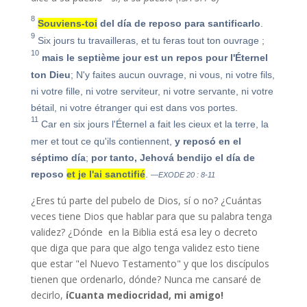
8
Souviens-toi
del día de reposo para santificarlo
.
9
Six jours tu travailleras, et tu feras tout ton ouvrage ;
10
mais le septième jour est un repos pour l'Éternel
ton Dieu
; N'y faites aucun ouvrage, ni vous, ni votre fils,
ni votre fille, ni votre serviteur, ni votre servante, ni votre
bétail, ni votre étranger qui est dans vos portes.
11
Car en six jours l'Éternel a fait les cieux et la terre, la
mer et tout ce qu'ils contiennent,
y reposó en el
séptimo día
;
por tanto, Jehová
bendijo
el día de
reposo
et je l'ai sanctifié
.
—EXODE 20 : 8-11
¿Eres tú parte del pubelo de Dios, sí o no? ¿Cuántas
veces tiene Dios que hablar para que su palabra tenga
validez? ¿Dónde en la Biblia está esa ley o decreto
que diga que para que algo tenga validez esto tiene
que estar "el Nuevo Testamento" y que los discípulos
tienen que ordenarlo, dónde? Nunca me cansaré de
decirlo,
íCuanta mediocridad, mi amigo!