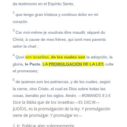
da testimonio en el Espíritu Santo,
2
que tengo gran tristeza y continuo dolor en mi
corazón.
3
Car moi-même je voudrais être maudit, séparé du
Christ, à cause de mes frères, qui sont mes parents
selon la chair ;
4
Quoi
son israelitas,
de los cuales son
la adopción, la
gloria,
le Pacte
,
LA
PROMULGACIÓN
DE LA LEY,
culte
et promesses;
5
de quienes son los patriarcas, y de los cuales, según
la carne, vino Cristo, el cual es Dios sobre todas las
cosas, bendito por los siglos. Amén.
—ROMANOS 9:1-5
Dice la Biblia que de los Israelitas—ES DECIR—
JUDÍOS, es la promulgación de la ley. Y promulgación
viene de promulgar. Y promulgar es—
1. tr. Publicar algo solemnemente.