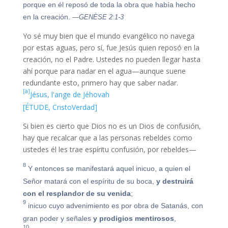
porque en él reposó de toda la obra que había hecho
en la creación.
—GENÈSE 2:1-3
Yo sé muy bien que el mundo evangélico no navega
por estas aguas, pero sí, fue Jesús quien reposó en la
creación, no el Padre. Ustedes no pueden llegar hasta
ahí porque para nadar en el agua—aunque suene
redundante esto, primero hay que saber nadar.
[à]
Jésus, l'ange de Jéhovah
[ÉTUDE, CristoVerdad]
Si bien es cierto que Dios no es un Dios de confusión,
hay que recalcar que a las personas rebeldes como
ustedes él les trae espíritu confusión, por rebeldes—
8
Y entonces se manifestará aquel inicuo, a quien el
Señor matará con el espíritu de su boca,
y destruirá
con el resplandor de su venida
;
9
inicuo cuyo advenimiento es por obra de Satanás, con
gran poder y señales
y prodigios mentirosos
,
10