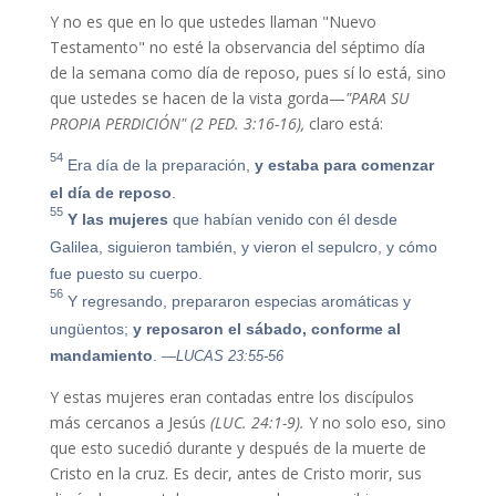
Y no es que en lo que ustedes llaman "Nuevo
Testamento" no esté la observancia del séptimo día
de la semana como día de reposo, pues sí lo está, sino
que ustedes se hacen de la vista gorda—
"PARA SU
PROPIA PERDICIÓN"
(2 PED. 3:16-16),
claro está:
54
Era día de la preparación,
y estaba para comenzar
el día de reposo
.
55
Y las mujeres
que habían venido con él desde
Galilea, siguieron también, y vieron el sepulcro, y cómo
fue puesto su cuerpo.
56
Y regresando, prepararon especias aromáticas y
ungüentos;
y reposaron el sábado, conforme al
mandamiento
.
—LUCAS 23:55-56
Y estas mujeres eran contadas entre los discípulos
más cercanos a Jesús
(LUC. 24:1-9).
Y no solo eso, sino
que esto sucedió durante y después de la muerte de
Cristo en la cruz. Es decir, antes de Cristo morir, sus