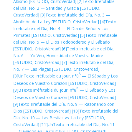
Altísmo [ESTUDIO, CristoVerdad]
[2]
Texto Irrefutable
del Día, No. 2 — Santidad y Gracia [ESTUDIO,
CristoVerdad]
[3]
Texto Irrefutable del Día, No. 3 —
Abolición de La Ley [ESTUDIO, CristoVerdad]
[4]
Texto
Irrefutable del Día, No. 4 — El Día del Señor y Los
Primates [ESTUDIO, CristoVerdad]
[5]
Texto Irrefutable
del Día, No. 5 — El Dios Todopoderso y El Sábado
[ESTUDIO, CristoVerdad]
[6]
Texto Irrefutable del Día,
No. 6 — Yo Veo, Honestidad de Vuestra Madre
[ESTUDIO, CristoVerdad]
[7]
Texto Irrefutable del Día,
No. 7 — Las Plagas [ESTUDIO, CristoVerdad]
À
[8]Un
Texte irréfutable du jour, n°8
— El Sábado y Los
Deseos de Vuestro Corazón [ESTUDIO, CristoVerdad]
b
[8]B
Texte irréfutable du jour, n°8
— El Sábado y Los
Deseos de Vuestro Corazón [ESTUDIO, CristoVerdad]
[9]
Texto Irrefutable del Día, No. 9 — Razonando con
Dios [ESTUDIO, CristoVerdad]
[10]
Texto Irrefutable del
Día, No. 10 — Las Bestias vs. La Ley [ESTUDIO,
CristoVerdad]
[11]Un
Texto Irrefutable del Día, No. 11
— Clavados en La Cruz [ESTUDIO, CristoVerdad]