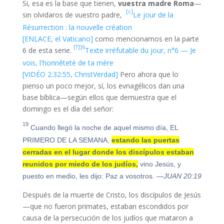
Si, esa es la base que tienen,
vuestra madre Roma
—
[c]
sin olvidaros de vuestro padre,
Le jour de la
Résurrection : la nouvelle création
[ENLACE, el Vaticano]
como mencionamos en la parte
[T]]6
6 de esta serie.
Texte irréfutable du jour, n°6 — Je
vois, l'honnêteté de ta mère
[VIDÉO 2:32:55, ChristVerdad]
Pero ahora que lo
pienso un poco mejor, sí, los evnagélicos dan una
base bíblica—según ellos que demuestra que el
domingo es el día del señor:
19
Cuando llegó la noche de aquel mismo día, EL
PRIMERO DE LA SEMANA,
estando las puertas
cerradas en el lugar donde los discípulos estaban
reunidos por miedo de los judíos,
vino Jesús, y
puesto en medio, les dijo: Paz a vosotros.
—JUAN 20:19
Después de la muerte de Cristo, los discípulos de Jesús
—que no fueron primates, estaban escondidos por
causa de la persecución de los judíos que mataron a