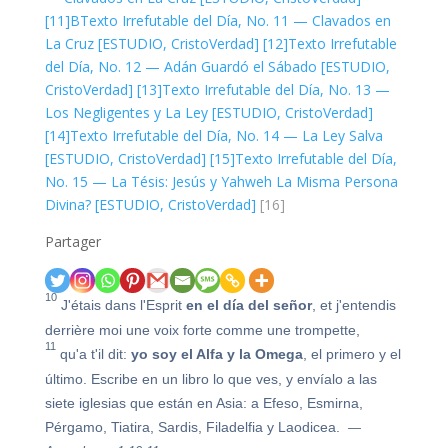
[11]B
Texto Irrefutable del Día, No. 11 — Clavados en
La Cruz [ESTUDIO, CristoVerdad]
[12]
Texto Irrefutable
del Día, No. 12 — Adán Guardó el Sábado [ESTUDIO,
CristoVerdad]
[13]
Texto Irrefutable del Día, No. 13 —
Los Negligentes y La Ley [ESTUDIO, CristoVerdad]
[14]
Texto Irrefutable del Día, No. 14 — La Ley Salva
[ESTUDIO, CristoVerdad]
[15]
Texto Irrefutable del Día,
No. 15 — La Tésis: Jesús y Yahweh La Misma Persona
Divina? [ESTUDIO, CristoVerdad]
[16]
Partager
10
J'étais dans l'Esprit
en el día del señor
, et j'entendis
derrière moi une voix forte comme une trompette,
11
qu'a t'il dit:
yo soy el Alfa y la Omega
, el primero y el
último. Escribe en un libro lo que ves, y envíalo a las
siete iglesias que están en Asia: a Efeso, Esmirna,
Pérgamo, Tiatira, Sardis, Filadelfia y Laodicea.
—