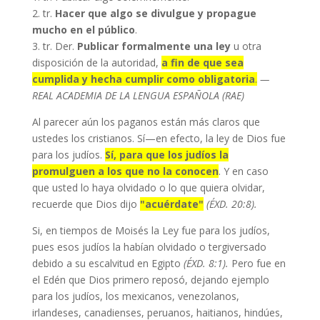
2. tr.
Hacer que algo se divulgue y propague
mucho en el público
.
3. tr. Der.
Publicar formalmente una ley
u otra
disposición de la autoridad,
a fin de que sea
cumplida y hecha cumplir como obligatoria
.
—
REAL ACADEMIA DE LA LENGUA ESPAÑOLA (RAE)
Al parecer aún los paganos están más claros que
ustedes los cristianos. Sí—en efecto, la ley de Dios fue
para los judíos.
Sí, para que los judíos la
promulguen a los que no la conocen
. Y en caso
que usted lo haya olvidado o lo que quiera olvidar,
recuerde que Dios dijo
"acuérdate"
(ÉXD. 20:8).
Si, en tiempos de Moisés la Ley fue para los judíos,
pues esos judíos la habían olvidado o tergiversado
debido a su escalvitud en Egipto
(ÉXD. 8:1).
Pero fue en
el Edén que Dios primero reposó, dejando ejemplo
para los judíos, los mexicanos, venezolanos,
irlandeses, canadienses, peruanos, haitianos, hindúes,