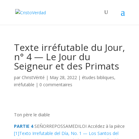
Texte irréfutable du Jour,
n° 4 — Le Jour du
Seigneur et des Primats
par
ChristVérité
|
May 28, 2022
|
études bibliques
,
irréfutable
|
0 commentaires
Ton père le diable
PARTIE 4
SEÑOR
REPOS
SAMEDI
LOI
Accédez à la pièce
[1]
Texto Irrefutable del Día, No. 1 — Los Santos del