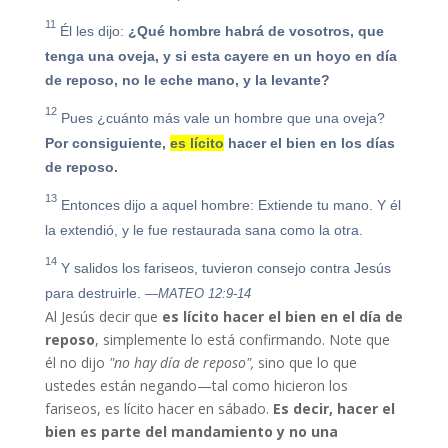
11
Él les dijo:
¿Qué hombre habrá de vosotros, que
tenga una oveja, y si esta cayere en un hoyo en día
de reposo, no le eche mano, y la levante?
12
Pues ¿cuánto más vale un hombre que una oveja?
Por consiguiente,
es lícito
hacer el bien en los días
de reposo.
13
Entonces dijo a aquel hombre: Extiende tu mano. Y él
la extendió, y le fue restaurada sana como la otra.
14
Y salidos los fariseos, tuvieron consejo contra Jesús
para destruirle.
—MATEO 12:9-14
Al Jesús decir que
es lícito hacer el bien en el día de
reposo
, simplemente lo está confirmando. Note que
él no dijo
"no hay día de reposo",
sino que lo que
ustedes están negando—tal como hicieron los
fariseos, es lícito hacer en sábado.
Es decir, hacer el
bien es parte del mandamiento y no una