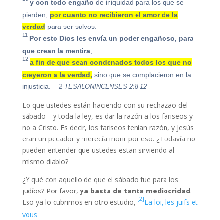
y con todo engaño
de iniquidad para los que se
pierden,
por cuanto no recibieron el amor de la
verdad
para ser salvos.
11
Por esto Dios les envía un poder engañoso, para
que crean la mentira
,
12
a fin de que sean condenados todos los que no
creyeron a la verdad,
sino que se complacieron en la
injusticia.
—2 TESALONINCENSES 2:8-12
Lo que ustedes están haciendo con su rechazao del
sábado—y toda la ley, es dar la razón a los fariseos y
no a Cristo. Es decir, los fariseos tenían razón, y Jesús
eran un pecador y merecía morir por eso. ¿Todavía no
pueden entender que ustedes estan sirviendo al
mismo diablo?
¿Y qué con aquello de que el sábado fue para los
judíos? Por favor,
ya basta de tanta mediocridad
.
[2]
Eso ya lo cubrimos en otro estudio,
La loi, les juifs et
vous