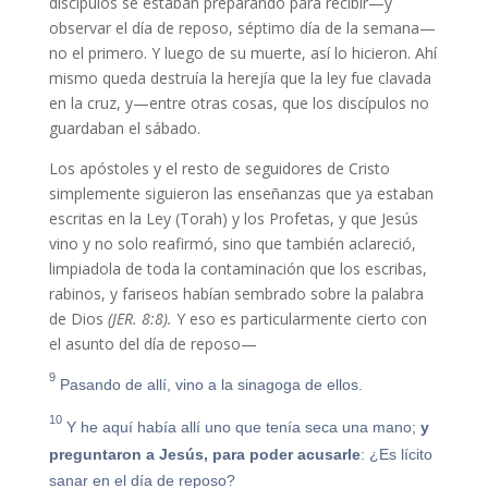
discípulos se estaban preparando para recibir—y
observar el día de reposo, séptimo día de la semana—
no el primero. Y luego de su muerte, así lo hicieron. Ahí
mismo queda destruía la herejía que la ley fue clavada
en la cruz, y—entre otras cosas, que los discípulos no
guardaban el sábado.
Los apóstoles y el resto de seguidores de Cristo
simplemente siguieron las enseñanzas que ya estaban
escritas en la Ley (Torah) y los Profetas, y que Jesús
vino y no solo reafirmó, sino que también aclareció,
limpiadola de toda la contaminación que los escribas,
rabinos, y fariseos habían sembrado sobre la palabra
de Dios
(JER. 8:8).
Y eso es particularmente cierto con
el asunto del día de reposo—
9
Pasando de allí, vino a la sinagoga de ellos.
10
Y he aquí había allí uno que tenía seca una mano;
y
preguntaron a Jesús, para poder acusarle
: ¿Es lícito
sanar en el día de reposo?