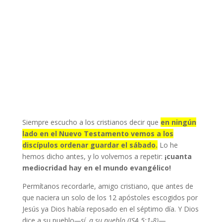
Siempre escucho a los cristianos decir que
en ningún
lado en el Nuevo Testamento vemos a los
discípulos ordenar guardar el sábado.
Lo he
hemos dicho antes, y lo volvemos a repetir:
¡cuanta
mediocridad hay en el mundo evangélico!
Permítanos recordarle, amigo cristiano, que antes de
que naciera un solo de los 12 apóstoles escogidos por
Jesús ya Dios había reposado en el séptimo día. Y Dios
dice a su pueblo
—sí, a su pueblo (ISA 5:1-8)
—