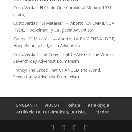
CristoVerdad
:
El Credo Que Cambió al Mundo, 1971
(Libro)
CristoVerdad
:
"Sí Matarás" — Aborto, LA ENMIENDA
HYDE, Hoepelman, y La Iglesia Adventista
Carlos
:
"Sí Matarás" — Aborto, LA ENMIENDA HYDE,
Hoepelman, y La Iglesia Adventista
CristoVerdad
:
The Creed That CHANGED The World,
Seventh-day Adventist Ecumenism
Franky
:
The Creed That CHANGED The World,
Seventh-day Adventist Ecumenism
ENGLANTI
VIDEOT
kehua
asiakirjoja
artikkeleita, tutkimuksia, uutisia...
tiedot