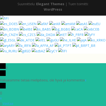
Suunnittelu:
Elegant Themes
| Tuen toimitti:
WordPress
FI
ES
EN
AF
AR
AM
AS
EU
BN
BE
BS
BG
CA
CEB
ZH
CS
DA
ET
FR
FY
GL
DE
EL
GU
HE
JA
KO
ARY
FA
FA_AF
PT
PT_BR
RU
GD
AZ
CY
FI
0
Haluaisimme tietää mielipiteesi, ole hyvä ja kommentoi
x
(
)
x
|
Vastaa