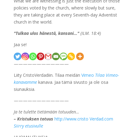
What we are witnessing is just the execution of those
policies voted by the church, where slowly but sure,
they are taking place at every Seventh-day Adventist
church in the world.
"
Tulkaa ulos hänestä, kansani…
"
(ILM. 18:4)
Jaa se!
————————————
Liity CristoVerdadiin. Tilaa meidän
Vimeo
Tilaa Vimeo-
kanavamme
kanava. Jaa tämä sivusto ja ole osa
siunauksia.
————————————
Ja te tulette tietämään totuuden…
– Kristuksen totuus
http://www.cristo Verdad.com
Siirry etusivulle