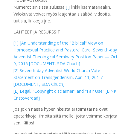
HUOMAUTUKSIA
Numerot sinisissä suluissa
[ ]
linkki lisämateriaaliin.
Valokuvat voivat myös laajentaa sisältöä: videoita,
uutisia, linkkejä jne.
LÄHTEET JA RESURSSIT
[1] ]An Understanding of the "Biblical" View on
Homosexual Practice and Pastoral Care, Seventh-day
Adventist Theological Seminary Position Paper — Oct.
9, 2015 [DOCUMENT, SDA Chuch]
[2] Seventh-day Adventist World Church Vote
Statement on Transgenderism, April 11, 201 7
[DOCUMENT, SDA Chuch]
[L] Legal, "Copyright disclaimer" and "Fair Use" [LINK,
CristoVerdad]
Jos jokin näistä hyperlinkeistä ei toimi tai ne ovat
epätarkkoja, ilmoita siitä meille, jotta voimme korjata
sen. Kiitos!
Jos haluat kommentoida tätä materiaalia, tee se alla