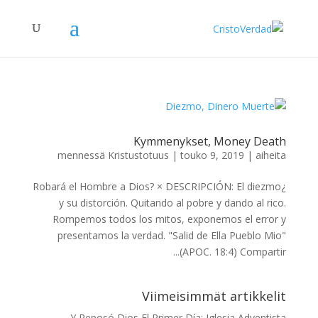
Kymmenykset, Money Death
mennessä
Kristustotuus
|
touko 9, 2019
|
aiheita
¿Robará el Hombre a Dios? × DESCRIPCIÓN: El diezmo
y su distorción. Quitando al pobre y dando al rico.
Rompemos todos los mitos, exponemos el error y
presentamos la verdad. "Salid de Ella Pueblo Mio"
(APOC. 18:4) Compartir...
Viimeisimmät artikkelit
Y Reposó Dios El Primer Día: Iglesia Adventista