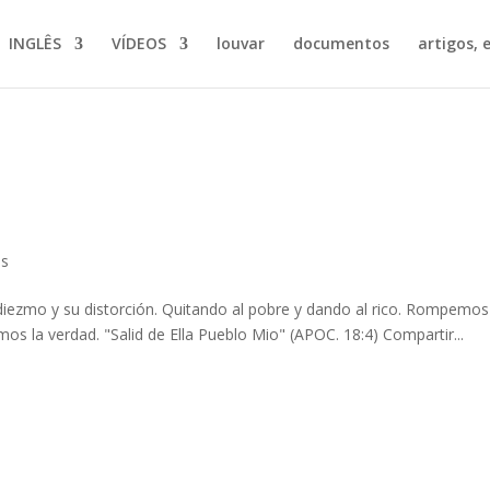
INGLÊS
VÍDEOS
louvar
documentos
artigos, e
os
iezmo y su distorción. Quitando al pobre y dando al rico. Rompemos
s la verdad. "Salid de Ella Pueblo Mio" (APOC. 18:4) Compartir...