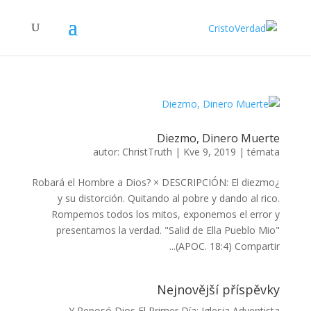
Diezmo, Dinero Muerte
autor:
ChristTruth
|
Kve 9, 2019
|
témata
¿Robará el Hombre a Dios? × DESCRIPCIÓN: El diezmo
y su distorción. Quitando al pobre y dando al rico.
Rompemos todos los mitos, exponemos el error y
presentamos la verdad. "Salid de Ella Pueblo Mio"
(APOC. 18:4) Compartir...
Nejnovější příspěvky
Y Reposó Dios El Primer Día: Iglesia Adventista