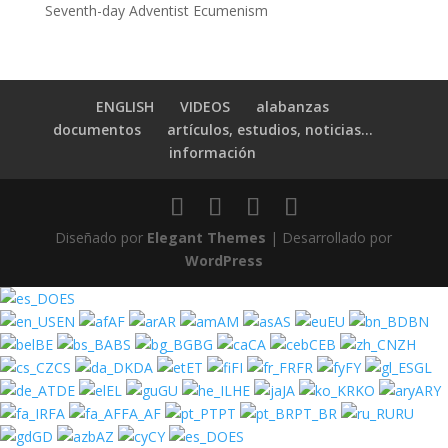
Seventh-day Adventist Ecumenism
ENGLISH
VIDEOS
alabanzas
documentos
artículos, estudios, noticias…
información
Diseñado por
Elegant Themes
| Desarrollado por
WordPress
ES
EN
AF
AR
AM
AS
EU
BN
BE
BS
BG
CA
CEB
ZH
CS
DA
ET
FI
FR
FY
GL
DE
EL
GU
HE
JA
KO
ARY
FA
FA_AF
PT
PT_BR
RU
GD
AZ
CY
ES