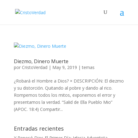
Diezmo, Dinero Muerte
por
CristoVerdad
|
May 9, 2019
|
temas
¿Robará el Hombre a Dios? × DESCRIPCIÓN: El diezmo
y su distorción. Quitando al pobre y dando al rico.
Rompemos todos los mitos, exponemos el error y
presentamos la verdad. “Salid de Ella Pueblo Mio”
(APOC. 18:4) Compartir...
Entradas recientes
Y Reposó Dios El Primer Día: Iglesia Adventista