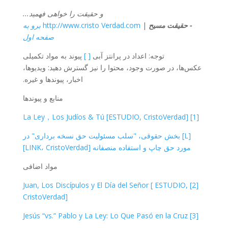
و حقیقت را خواهی فهمید...
- حقیقت مسیح
|
http://www.cristo Verdad.com
برو به
صفحه اول
توجه: اعداد در پرانتز آبی
[ ]
پیوند به مواد تکمیلی
عکس‌ها، در صورت وجود، محتوا را نیز گسترش دهید: ویدیوها،
اخبار، پیوندها و غیره.
منابع و پیوندها
[1] La Ley，Los Judíos & Tú [ESTUDIO, CristoVerdad]
[L] بخش حقوقی، "سلب مسئولیت حق نسخه برداری" در
مورد حق چاپ و استفاده منصفانه [LINK، CristoVerdad]
مواد اضافی
[2] Juan, Los Discípulos y El Día del Señor [ ESTUDIO,
CristoVerdad]
[3] Jesús “vs.” Pablo y La Ley: Lo Que Pasó en la Cruz