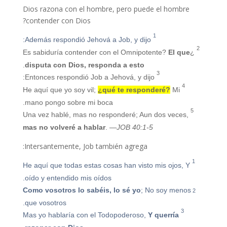
Dios razona con el hombre, pero puede el hombre
contender con Dios?
1
Además respondió Jehová a Job, y dijo:
2
El que
¿Es sabiduría contender con el Omnipotente?
.
disputa con Dios, responda a esto
3
Entonces respondió Job a Jehová, y dijo:
4
¿qué te responderé?
Mi
He aquí que yo soy vil;
mano pongo sobre mi boca.
5
Aun dos veces,
Una vez hablé, mas no responderé;
mas no volveré a hablar
.
—JOB 40:1-5
Intersantemente, Job también agrega:
1
Y
He aquí que todas estas cosas han visto mis ojos,
oído y entendido mis oídos.
2
Como vosotros lo sabéis, lo sé yo
;
No soy menos
que vosotros.
3
Y querría
Mas yo hablaría con el Todopoderoso,