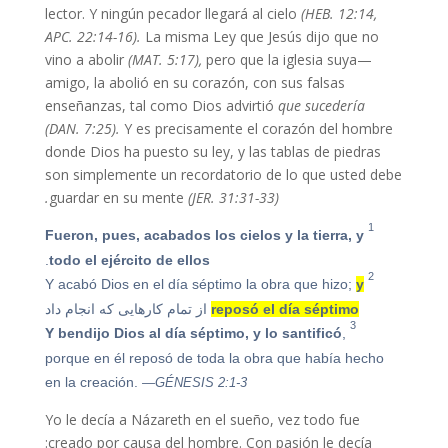
lector. Y ningún pecador llegará al cielo
(HEB. 12:14,
APC. 22:14-16).
La misma Ley que Jesús dijo que no
vino a abolir
(MAT. 5:17),
pero que la iglesia suya—
amigo, la abolió en su corazón, con sus falsas
enseñanzas, tal como Dios advirtió
que sucedería
(DAN. 7:25).
Y es precisamente el corazón del hombre
donde Dios ha puesto su ley, y las tablas de piedras
son simplemente un recordatorio de lo que usted debe
guardar en su mente
(JER. 31:31-33).
1
Fueron, pues, acabados los cielos y la tierra, y
.
todo el ejército de ellos
2
y
Y acabó Dios en el día séptimo la obra que hizo;
reposó el día séptimo
از تمام کارهایی که انجام داد
3
Y bendijo Dios al día séptimo, y lo santificó
,
porque en él reposó de toda la obra que había hecho
en la creación.
—GÉNESIS 2:1-3
Yo le decía a Názareth en el sueño, vez todo fue
creado por causa del hombre. Con pasión le decía: