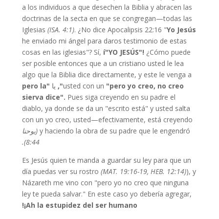
a los individuos a que desechen la Biblia y abracen las
doctrinas de la secta en que se congregan—todas las
Iglesias
(ISA. 4:1)
. ¿No dice Apocalipsis 22:16 "
Yo Jesús
he enviado mi ángel para daros testimonio de estas
cosas en las iglesias"? Sí,
í"YO JESÚS"!
¿Cómo puede
ser posible entonces que a un cristiano usted le lea
algo que la Biblia dice directamente, y este le venga a
"pero yo creo, no creo",
usted con un
یا
"pero la
sierva dice".
Pues siga creyendo en su padre el
diablo, ya donde se da un "escrito está" y usted salta
con un yo creo, usted—efectivamente, está creyendo
y haciendo la obra de su padre que le engendró
(یوحنا
8:44).
Es Jesús quien te manda a guardar su ley para que un
día puedas ver su rostro
(MAT. 19:16-19, HEB. 12:14)
), y
Názareth me vino con "pero yo no creo que ninguna
ley te pueda salvar." En este caso yo debería agregar,
¡Ah la estupidez del ser humano!