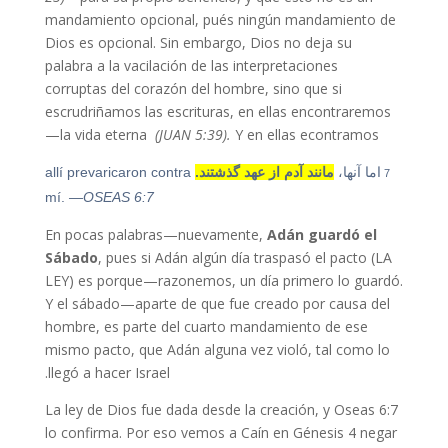
mandamiento opcional, pués ningún mandamiento de
Dios es opcional. Sin embargo, Dios no deja su
palabra a la vacilación de las interpretaciones
corruptas del corazón del hombre, sino que si
escrudriñamos las escrituras, en ellas encontraremos
la vida eterna
(JUAN 5:39).
Y en ellas econtramos—
7
اما آنها،
مانند آدم از عهد گذشتند.
allí prevaricaron contra
mí.
—OSEAS 6:7
En pocas palabras—nuevamente,
Adán guardó el
Sábado
, pues si Adán algún día traspasó el pacto (LA
LEY) es porque—razonemos, un día primero lo guardó.
Y el sábado—aparte de que fue creado por causa del
hombre, es parte del cuarto mandamiento de ese
mismo pacto, que Adán alguna vez violó, tal como lo
llegó a hacer Israel.
La ley de Dios fue dada desde la creación, y Oseas 6:7
lo confirma. Por eso vemos a Caín en Génesis 4 negar