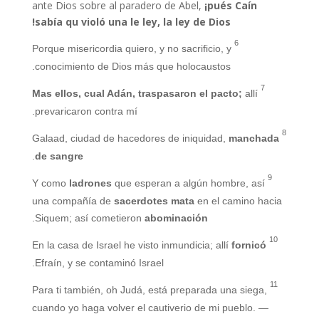
ante Dios sobre al paradero de Abel,
¡pués Caín
sabía qu violó una le ley, la ley de Dios!
6
Porque misericordia quiero, y no sacrificio, y
conocimiento de Dios más que holocaustos.
7
Mas ellos, cual Adán, traspasaron el pacto;
allí
prevaricaron contra mí.
8
manchada
Galaad, ciudad de hacedores de iniquidad,
.
de sangre
9
ladrones
que esperan a algún hombre, así
Y como
una compañía de
sacerdotes mata
en el camino hacia
.
Siquem; así cometieron
abominación
10
fornicó
En la casa de Israel he visto inmundicia; allí
Efraín, y se contaminó Israel.
11
Para ti también, oh Judá, está preparada una siega,
cuando yo haga volver el cautiverio de mi pueblo.
—