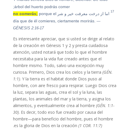
árbol del huerto podrás comer;
17
اما از درخت معرفت خیر و شر
porque el
no comerás;
día que de él comieres, ciertamente morirás.
—
GÉNESIS 2:16-17
Es interesante apreciar, que si usted se dirige al relato
de la creación en Génesis 1 y 2 y presta cuidadosa
atención, usted notará que todo lo que el hombre
necesitaba para la vida fue creado antes que el
hombre mismo. Todo, salvo una excepción muy
curiosa. Primero, Dios crea los cielos y la tierra
(GÉN.
1:1)
.
Y la tierra es el habitat donde Dios puso al
hombre, con aire fresco para respirar. Luego Dios crea
la luz, separa las aguas, crea el sol y la luna, las
plantas, los animales del mar y la tierra, y asigna los
alimentos, y eventualmente crea al hombre
(GÉN. 1:1-
30)
. Es decir, todo eso fue creado por causa del
hombre—para beneficio del hombre, pues el hombre
.
es la gloria de Dios en la creación
(1 COR. 11:7)