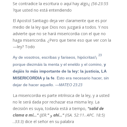
¿Se contradice la escritura o aquí hay algo
23:55-56)
que usted no está entendiendo?
El Apostol Santiago deja ver claramente que es por
medio de la ley que Dios nos juzgará a todos. Y nos
advierte que no se hará misericordia con el que no
haga misericordia. ¿Pero que tiene eso que ver con la
ley? Todo—
23
¡Ay de vosotros, escribas y fariseos, hipócritas!
porque diezmáis la menta y el eneldo y el comino,
y
dejáis lo más importante de la ley: la justicia, LA
MISERICORDIA y la fe
. Esto era necesario hacer, sin
dejar de hacer aquello.
—MATEO 23:23
La misericordia es parte intrínsica de la ley, y a usted
no le será dada por rechazar esa misma ley. La
decisión es suya, todavía está a tiempo,
"salid de
(ISA. 52:11، APC. 18:5)
ahí…"
و
"clama a mí…"
(JER.
.
33:3)
dice el señor en su palabra.