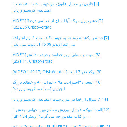
[4] قانون در مقابل. قانون، مواجهه با خطا - قسمت 1
[مطالعه، کریستو ورداد]
[5] عشر، پول مرگ. آیا انسان از خدا می دزدد؟ [VIDEO
3:22:56 CristoVerdad]
[7] شنبه یا یکشنبه روز شنبه چیست؟ قسمت 1: رم اعتراف
می کند [ویدئو 1:15:08، دیوید سی پک]
[8] سبت و منطق: روز خداوند و درخت دانش [VIDEO
2:31:11, CristoVerdad]
[9] برکت در 7 است [VIDEO 1:40:17, CristoVerdad]
[10] عیسی، "استراحت ما" - عبرانیان 4 و خطای بزرگ
انجیلیان [مطالعه، کریستو ورداد]
[11] 7 سؤال از خدا در مورد سبت [مطالعه، کریستو ورداد]
[12]الف المپیک، فوتبال، ورزش و نظم نوین جهانی، بخش 1
— و کتاب مقدس چه می گوید؟ [ویدئو 2l14:54]
[12]b Las Olimpiadas, EL FÚTBOL, Los Deportes y El