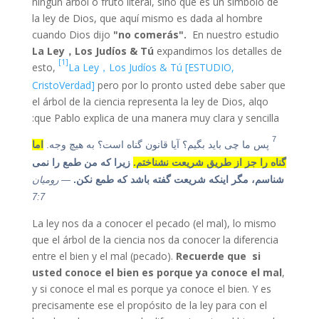
ningún árbol o fruto literal, sino que es un símbolo de
la ley de Dios, que aquí mismo es dada al hombre
cuando Dios dijo
"no comerás".
En nuestro estudio
La Ley，Los Judíos & Tú
expandimos los detalles de
[1]
esto,
La Ley，Los Judíos & Tú [ESTUDIO,
CristoVerdad]
pero por lo pronto usted debe saber que
el árbol de la ciencia representa la ley de Dios, alqo
que Pablo explica de una manera muy clara y sencilla:
7
پس ما چی باید بگیم؟ آیا قانون گناه است؟ به هیچ وجه.
اما
گناه را جز از طریق شریعت نشناختم.
زیرا که من طمع را نمی
شناسم، مگر اینکه شریعت گفته باشد که طمع نکن.
— رومیان
7:7
La ley nos da a conocer el pecado (el mal), lo mismo
que el árbol de la ciencia nos da conocer la diferencia
entre el bien y el mal (pecado).
Recuerde que si
usted conoce el bien es porque ya conoce el mal
,
y si conoce el mal es porque ya conoce el bien. Y es
precisamente ese el propósito de la ley para con el