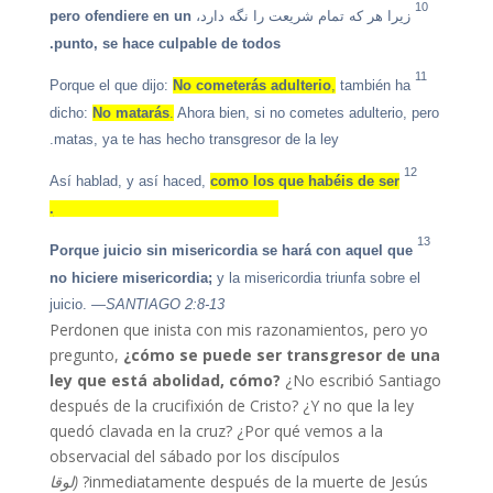
10
زیرا هر که تمام شریعت را نگه دارد،
pero ofendiere en un
punto, se hace culpable de todos.
11
No cometerás adulterio
,
también ha
Porque el que dijo:
dicho:
No matarás
.
Ahora bien, si no cometes adulterio, pero
matas, ya te has hecho transgresor de la ley.
12
como los que habéis de ser
Así hablad, y así haced,
juzgados por la ley de la libertad.
13
Porque juicio sin misericordia se hará con aquel que
no hiciere misericordia;
y la misericordia triunfa sobre el
juicio.
—SANTIAGO 2:8-13
Perdonen que inista con mis razonamientos, pero yo
pregunto,
¿cómo se puede ser transgresor de una
ley que está abolidad, cómo?
¿No escribió Santiago
después de la crucifixión de Cristo? ¿Y no que la ley
quedó clavada en la cruz? ¿Por qué vemos a la
observacial del sábado por los discípulos
inmediatamente después de la muerte de Jesús?
(لوقا