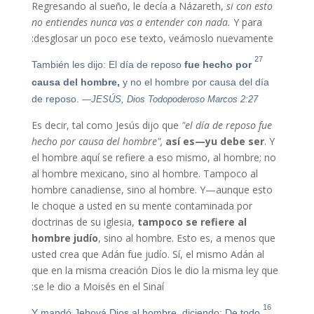
Regresando al sueño, le decía a Názareth,
si con esto
no entiendes nunca vas a entender con nada.
Y para
desglosar un poco ese texto, veámoslo nuevamente:
27
También les dijo: El día de reposo
fue hecho por
causa del
hombre,
y no el hombre por causa del día
de reposo.
—JESÚS, Dios Todopoderoso Marcos 2:27
Es decir, tal como Jesús dijo que
"el día de reposo fue
hecho por causa del hombre",
así es—yu debe ser
.
Y
el hombre aquí se refiere a eso mismo, al hombre; no
al hombre mexicano, sino al hombre. Tampoco al
hombre canadiense, sino al hombre. Y—aunque esto
le choque a usted en su mente contaminada por
doctrinas de su iglesia,
tampoco se refiere al
hombre judío
, sino al hombre. Esto es, a menos que
usted crea que Adán fue judío. Sí, el mismo Adán al
que en la misma creación Dios le dio la misma ley que
se le dio a Moisés en el Sinaí:
16
Y mandó Jehová Dios al hombre, diciendo: De todo