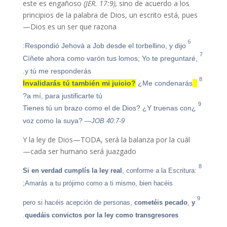
este es engañoso
(JER. 17:9),
sino de acuerdo a los
principios de la palabra de Dios, un escrito está, pues
Dios es un ser que razona—
6
Respondió Jehová a Job desde el torbellino, y dijo:
7
Cíñete ahora como varón tus lomos; Yo te preguntaré,
y tú me responderás.
8
¿Me condenarás
¿Invalidarás tú también mi juicio?
a mí, para justificarte tú?
9
¿Y truenas con
¿Tienes tú un brazo como el de Dios?
voz como la suya?
—JOB 40:7-9
Y la ley de Dios—TODA, será la balanza por la cuál
cada ser humano será juazgado—
8
Si en verdad cumplís la ley real
, conforme a la Escritura:
Amarás a tu prójimo como a ti mismo, bien hacéis;
9
cometéis pecado
,
y
pero si hacéis acepción de personas,
.
quedáis convictos por la ley como transgresores