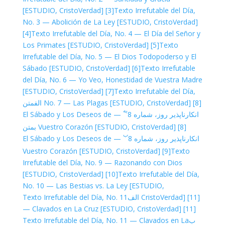
[ESTUDIO, CristoVerdad]
[3]
Texto Irrefutable del Día,
No. 3 — Abolición de La Ley [ESTUDIO, CristoVerdad]
[4]
Texto Irrefutable del Día, No. 4 — El Día del Señor y
Los Primates [ESTUDIO, CristoVerdad]
[5]
Texto
Irrefutable del Día, No. 5 — El Dios Todopoderso y El
Sábado [ESTUDIO, CristoVerdad]
[6]
Texto Irrefutable
del Día, No. 6 — Yo Veo, Honestidad de Vuestra Madre
[ESTUDIO, CristoVerdad]
[7]
Texto Irrefutable del Día,
[8] الف
No. 7 — Las Plagas [ESTUDIO, CristoVerdad]
متن
به
انکارناپذیر روز، شماره 8
— El Sábado y Los Deseos de
[8] ب
Vuestro Corazón [ESTUDIO, CristoVerdad]
متن
ب
انکارناپذیر روز، شماره 8
— El Sábado y Los Deseos de
Vuestro Corazón [ESTUDIO, CristoVerdad]
[9]
Texto
Irrefutable del Día, No. 9 — Razonando con Dios
[ESTUDIO, CristoVerdad]
[10]
Texto Irrefutable del Día,
No. 10 — Las Bestias vs. La Ley [ESTUDIO,
[11] الف
CristoVerdad]
Texto Irrefutable del Día, No. 11
— Clavados en La Cruz [ESTUDIO, CristoVerdad]
[11]
ب
Texto Irrefutable del Día, No. 11 — Clavados en La