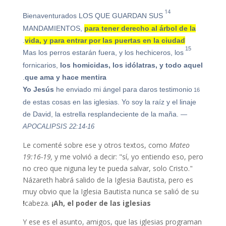
14
Bienaventurados LOS QUE GUARDAN SUS
MANDAMIENTOS,
para tener derecho al árbol de la
.
vida, y para entrar por las puertas en la ciudad
15
Mas los perros estarán fuera, y los hechiceros, los
fornicarios,
los homicidas, los idólatras, y todo aquel
.
que ama y hace mentira
16
Yo Jesús
he enviado mi ángel para daros testimonio
de estas cosas en las iglesias. Yo soy la raíz y el linaje
de David, la estrella resplandeciente de la maña.
—
APOCALIPSIS 22:14-16
Le comenté sobre ese y otros textos, como
Mateo
19:16-19,
y me volvió a decir: "sí, yo entiendo eso, pero
no creo que niguna ley te pueda salvar, solo Cristo."
Názareth habrá salido de la Iglesia Bautista, pero es
muy obvio que la Iglesia Bautista nunca se salió de su
cabeza.
¡Ah, el poder de las iglesias!
Y ese es el asunto, amigos, que las iglesias programan