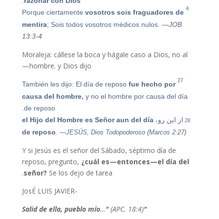
.
razonar con Dios
4
vosotros sois fraguadores de
Porque ciertamente
mentira
; Sois todos vosotros médicos nulos.
—JOB
13:3-4
Moraleja: cállese la boca y hágale caso a Dios, no al
hombre. y Dios dijo—
27
También les dijo: El día de reposo
fue hecho por
causa del hombre,
y no el hombre por causa del día
de reposo.
28
از این رو،
el Hijo del Hombre es Señor aun del día
de reposo
.
—JESÚS, Dios Todopoderoso (Marcos 2:27)
Y si Jesús es el señor del Sábado, séptimo día de
reposo, pregunto,
¿cuál es—entonces—el día del
señor?
Se los dejo de tarea.
-JosÉ LUIS JAVIER
…
"
(APC. 18:4)
"Salid de ella, pueblo mío