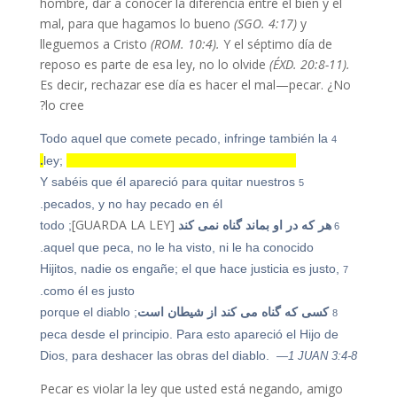
hombre, dar a conocer la diferencia entre el bien y el
mal, para que hagamos lo bueno
(SGO. 4:17)
y
lleguemos a Cristo
(ROM. 10:4).
Y el séptimo día de
reposo es parte de esa ley, no lo olvide
(ÉXD. 20:8-11).
Es decir, rechazar ese día es hacer el mal—pecar. ¿No
lo cree?
Todo aquel que comete pecado, infringe también la
4
ley;
pues el pecado es infracción de la ley.
Y sabéis que él apareció para quitar nuestros
5
pecados, y no hay pecado en él.
[GUARDA LA LEY]
هر که در او بماند گناه نمی کند
; todo
6
aquel que peca, no le ha visto, ni le ha conocido.
Hijitos, nadie os engañe; el que hace justicia es justo,
7
como él es justo.
کسی که گناه می کند از شیطان است
; porque el diablo
8
peca desde el principio. Para esto apareció el Hijo de
Dios, para deshacer las obras del diablo.
—1 JUAN 3:4-8
Pecar es violar la ley que usted está negando, amigo