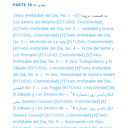
بعدی ➜
PARTE 10
به قسمت بروید
[1]
Texto Irrefutable del Día, No. 1 —
Los Santos del Altísmo [ESTUDIO, CristoVerdad]
[2]
Texto Irrefutable del Día, No. 2 — Santidad y Gracia
[ESTUDIO, CristoVerdad]
[3]
Texto Irrefutable del Día,
No. 3 — Abolición de La Ley [ESTUDIO, CristoVerdad]
[4]
Texto Irrefutable del Día, No. 4 — El Día del Señor y
Los Primates [ESTUDIO, CristoVerdad]
[5]
Texto
Irrefutable del Día, No. 5 — El Dios Todopoderso y El
Sábado [ESTUDIO, CristoVerdad]
[6]
Texto Irrefutable
del Día, No. 6 — Yo Veo, Honestidad de Vuestra Madre
[ESTUDIO, CristoVerdad]
[7]
Texto Irrefutable del Día,
[8] الف
No. 7 — Las Plagas [ESTUDIO, CristoVerdad]
متن
به
انکارناپذیر روز، شماره 8
— El Sábado y Los Deseos de
[8] ب
Vuestro Corazón [ESTUDIO, CristoVerdad]
متن
ب
انکارناپذیر روز، شماره 8
— El Sábado y Los Deseos de
Vuestro Corazón [ESTUDIO, CristoVerdad]
[9]
Texto
Irrefutable del Día, No. 9 — Razonando con Dios