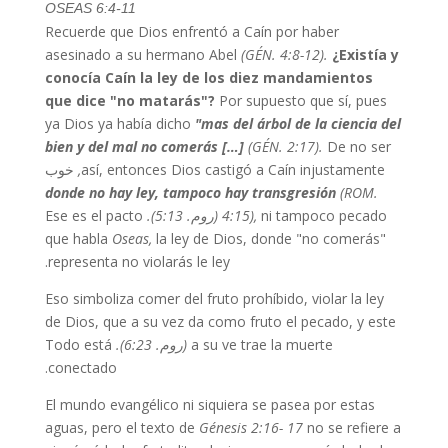
OSEAS 6:4-11
Recuerde que Dios enfrentó a Caín por haber
asesinado a su hermano Abel
(GÉN. 4:8-12).
¿Existía y
conocía Caín la ley de los diez mandamientos
que dice "no matarás"?
Por supuesto que sí, pues
ya Dios ya había dicho
"mas del árbol de la ciencia del
bien y del mal no comerás […]
(GÉN. 2:17).
De no ser
así, entonces Dios castigó a Caín injustamente
,
خوب
donde no hay ley, tampoco hay transgresión
(ROM.
ni tampoco pecado
4:15),
(روم. 5:13).
Ese es el pacto
que habla
Oseas,
la ley de Dios, donde "no comerás"
representa no violarás le ley.
Eso simboliza comer del fruto prohíbido, violar la ley
de Dios, que a su vez da como fruto el pecado, y este
a su ve trae la muerte
(روم. 6:23).
Todo está
conectado.
El mundo evangélico ni siquiera se pasea por estas
aguas, pero el texto de
Génesis 2:16- 17
no se refiere a