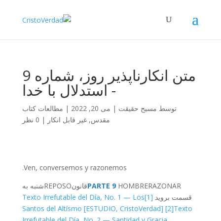
متن انکارناپذیر روز، شماره 9
- استدلال با خدا
توسط
مسیح حقیقت
|
می 20, 2022
|
مطالعات کتاب
مقدس
,
غیر قابل انکار
|
0 نظر
Ven, conversemos y razonemos.
RAZONAR
HOMBRE
PARTE 9
قانون
REPOSO
شنبه
به
قسمت بروید
[1]
Texto Irrefutable del Día, No. 1 — Los
Santos del Altísmo [ESTUDIO, CristoVerdad]
[2]
Texto
Irrefutable del Día, No. 2 — Santidad y Gracia