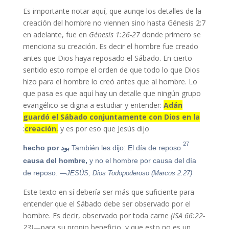
Es importante notar aquí, que aunqe los detalles de la
creación del hombre no viennen sino hasta Génesis 2:7
en adelante, fue en
Génesis 1:26-27
donde primero se
menciona su creación. Es decir el hombre fue creado
antes que Dios haya reposado el Sábado. En cierto
sentido esto rompe el orden de que todo lo que Dios
hizo para el hombre lo creó antes que al hombre. Lo
que pasa es que aquí hay un detalle que ningún grupo
evangélico se digna a estudiar y entender:
Adán
guardó el Sábado conjuntamente con Dios en la
creación
,
y es por eso que Jesús dijo:
27
También les dijo: El día de reposo
بود
hecho por
causa del hombre,
y no el hombre por causa del día
de reposo.
—JESÚS, Dios Todopoderoso (Marcos 2:27)
Este texto en sí debería ser más que suficiente para
entender que el Sábado debe ser observado por el
hombre. Es decir, observado por toda carne
(ISA 66:22-
23)
—para su propio beneficio, y que esto no es un