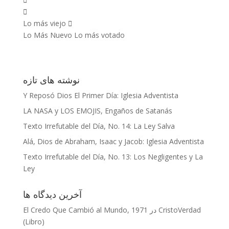
Lo más viejo
Lo Más Nuevo
Lo más votado
نوشته‌ های تازه
Y Reposó Dios El Primer Día: Iglesia Adventista
LA NASA y LOS EMOJIS, Engaños de Satanás
Texto Irrefutable del Día, No. 14: La Ley Salva
Alá, Dios de Abraham, Isaac y Jacob: Iglesia Adventista
Texto Irrefutable del Día, No. 13: Los Negligentes y La
Ley
آخرین دیدگاه‌ ها
CristoVerdad
در
El Credo Que Cambió al Mundo, 1971
(Libro)