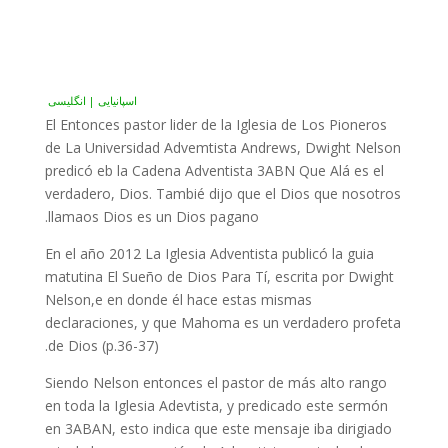
اسپانیایی | انگلیسی
El Entonces pastor lider de la Iglesia de Los Pioneros
de La Universidad Advemtista Andrews, Dwight Nelson
predicó eb la Cadena Adventista 3ABN Que Alá es el
verdadero, Dios. Tambié dijo que el Dios que nosotros
llamaos Dios es un Dios pagano.
En el año 2012 La Iglesia Adventista publicó la guia
matutina El Sueño de Dios Para Tí, escrita por Dwight
Nelson,e en donde él hace estas mismas
declaraciones, y que Mahoma es un verdadero profeta
de Dios (p.36-37).
Siendo Nelson entonces el pastor de más alto rango
en toda la Iglesia Adevtista, y predicado este sermón
en 3ABAN, esto indica que este mensaje iba dirigiado