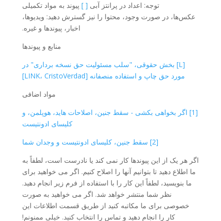
توجه: اعداد در پرانتز آبی
[ ]
پیوند به مواد تکمیلی
عکس‌ها، در صورت وجود، محتوا را نیز گسترش دهید: ویدیوها،
اخبار، پیوندها و غیره.
منابع و پیوندها
[L] بخش حقوقی، "سلب مسئولیت حق نسخه برداری" در
مورد حق چاپ و استفاده منصفانه [LINK، CristoVerdad]
مواد اضافی
[1] اگر بخواهی بکشی - سقط جنین، اصلاحات هاید، هوپلمن، و
کلیسای ادونتیست
[2] سقط جنین، کلیسای ادونتیست و وجدان شما
اگر هر یک از این پیوندها کار نمی کند یا نادرست است، لطفاً به
ما اطلاع دهید تا بتوانیم آنها را اصلاح کنیم. اگر می خواهید برای
ما بنویسید، لطفاً این کار را با استفاده از فرم زیر انجام دهید.
نظر شما منتشر خواهد شد. اگر می خواهید به صورت
خصوصی برای ما مکاتبه کنید از طریق قسمت اطلاعات این
کار را انجام دهید و تماس را انتخاب کنید. خیلی ممنونم!