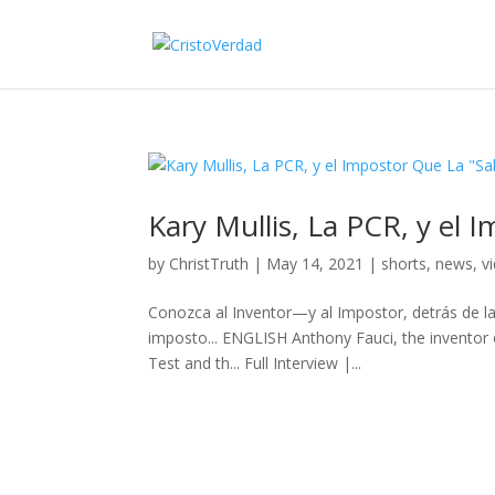
Kary Mullis, La PCR, y el
by
ChristTruth
|
May 14, 2021
|
shorts
,
news
,
v
Conozca al Inventor—y al Impostor, detrás de l
imposto... ENGLISH Anthony Fauci, the inventor 
Test and th... Full Interview |...