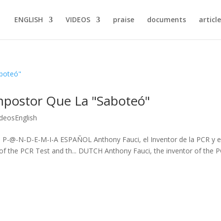
ENGLISH
VIDEOS
praise
documents
article
 Impostor Que La "Saboteó"
ideosEnglish
a P-@-N-D-E-M-I-A ESPAÑOL Anthony Fauci, el Inventor de la PCR y e
of the PCR Test and th... DUTCH Anthony Fauci, the inventor of the 