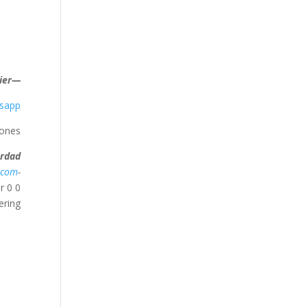
—José Luis Javier
sapp/
ones.
rdad…
.com
-Kristus Sandhed
r
0
0
ering