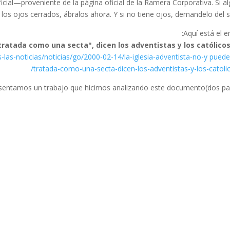
cial—proveniente de la página oficial de la Ramera Corporativa. Si a
 los ojos cerrados, ábralos ahora. Y si no tiene ojos, demandelo del s
Aquí está el en
 tratada como una secta", dicen los adventistas y los católico
s-las-noticias/noticias/go/2000-02-14/la-iglesia-adventista-no-y puede
tratada-como-una-secta-dicen-los-adventistas-y-los-catolic
esentamos un trabajo que hicimos analizando este documento(dos par