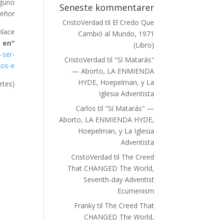
lguno
Seneste kommentarer
eñor.
CristoVerdad
til
El Credo Que
lace:
Cambió al Mundo, 1971
s en
(Libro)
-ser-
CristoVerdad
til
"Sí Matarás"
os-e/
— Aborto, LA ENMIENDA
HYDE, Hoepelman, y La
tes).
Iglesia Adventista
Carlos
til
"Sí Matarás" —
Aborto, LA ENMIENDA HYDE,
Hoepelman, y La Iglesia
Adventista
CristoVerdad
til
The Creed
That CHANGED The World,
Seventh-day Adventist
Ecumenism
Franky
til
The Creed That
CHANGED The World,