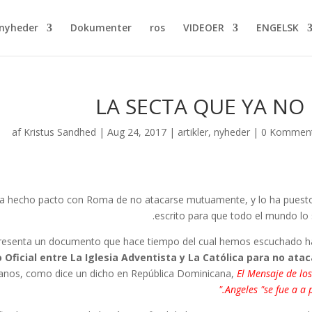
yheder...
Dokumenter
ros
VIDEOER
ENGELSK
LA SECTA QUE YA NO 
af
Kristus Sandhed
|
Aug 24, 2017
|
artikler
,
nyheder
|
0 Komment
 ha hecho pacto con Roma de no atacarse mutuamente, y lo ha puest
escrito para que todo el mundo lo 
 presenta un documento que hace tiempo del cual hemos escuchado h
 Oficial entre La Iglesia Adventista y La Católica para no ata
anos, como dice un dicho en República Dominicana,
El Mensaje de los
Angeles "se fue a a p