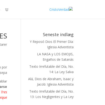
ES
Seneste indlæg
Y Reposó Dios El Primer Día:
arer
Iglesia Adventista
LA NASA y LOS EMOJIS,
Engaños de Satanás
Texto Irrefutable del Día, No.
o por
14: La Ley Salva
sepa.
Alá, Dios de Abraham, Isaac y
ablar
Jacob: Iglesia Adventista
carse
Texto Irrefutable del Día, No.
 Tres
13: Los Negligentes y La Ley
ique."