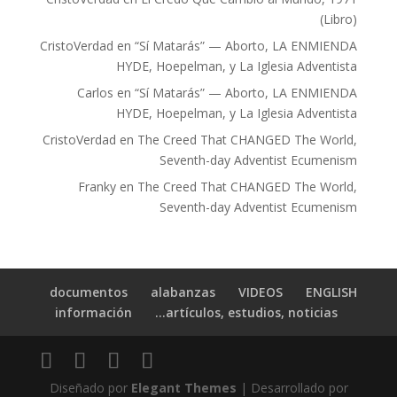
(Libro)
CristoVerdad
en
“Sí Matarás” — Aborto, LA ENMIENDA
HYDE, Hoepelman, y La Iglesia Adventista
Carlos
en
“Sí Matarás” — Aborto, LA ENMIENDA
HYDE, Hoepelman, y La Iglesia Adventista
CristoVerdad
en
The Creed That CHANGED The World,
Seventh-day Adventist Ecumenism
Franky
en
The Creed That CHANGED The World,
Seventh-day Adventist Ecumenism
documentos
alabanzas
VIDEOS
ENGLISH
información
artículos, estudios, noticias…
Diseñado por
Elegant Themes
| Desarrollado por