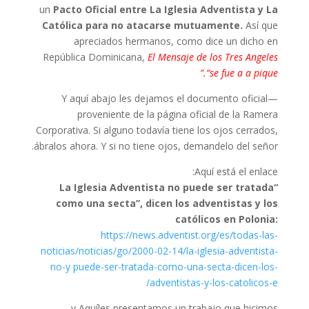
un
Pacto Oficial entre La Iglesia Adventista y La
Católica para no atacarse mutuamente.
Así que
apreciados hermanos, como dice un dicho en
República Dominicana,
El Mensaje de los Tres Angeles
“se fue a a pique.”
Y aquí abajo les dejamos el documento oficial—
proveniente de la página oficial de la Ramera
Corporativa. Si alguno todavía tiene los ojos cerrados,
ábralos ahora. Y si no tiene ojos, demandelo del señor.
Aquí está el enlace:
“La Iglesia Adventista no puede ser tratada
como una secta”, dicen los adventistas y los
católicos en Polonia:
https://news.adventist.org/es/todas-las-
noticias/noticias/go/2000-02-14/la-iglesia-adventista-
no-y puede-ser-tratada-como-una-secta-dicen-los-
adventistas-y-los-catolicos-e/
y Aquíles presentamos un trabajo que hicimos