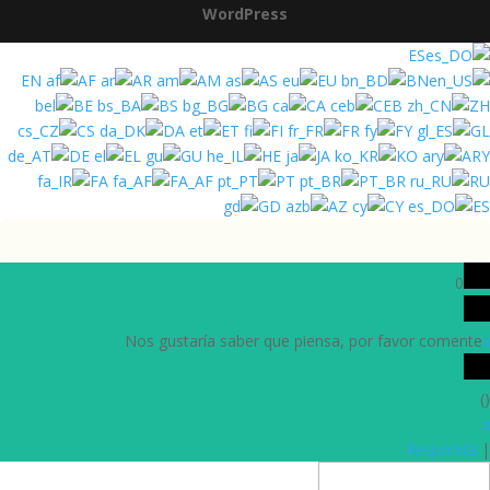
WordPress
ES
EN
AF
AR
AM
AS
EU
BN
BE
BS
BG
CA
CEB
ZH
CS
DA
ET
FI
FR
FY
GL
DE
EL
GU
HE
JA
KO
ARY
FA
FA_AF
PT
PT_BR
RU
GD
AZ
CY
ES
0
Nos gustaría saber que piensa, por favor comente
x
)
(
x
Responda
|