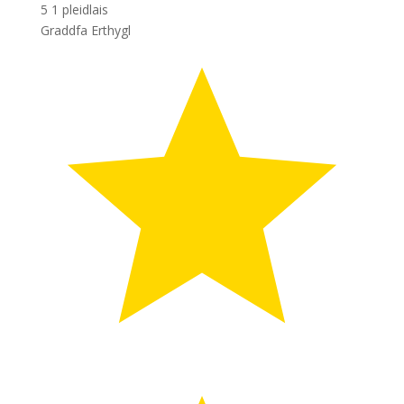
5
1
pleidlais
Graddfa Erthygl