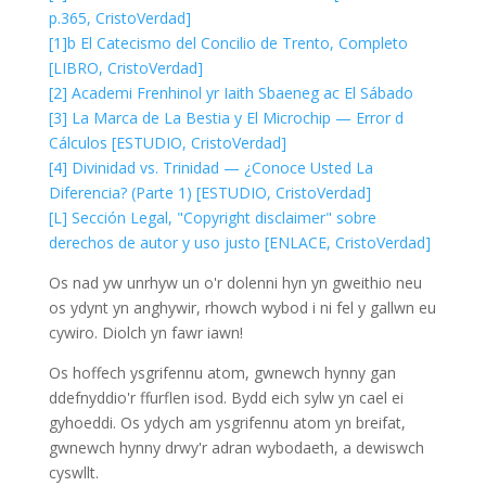
p.365, CristoVerdad]
[1]b El Catecismo del Concilio de Trento, Completo
[LIBRO, CristoVerdad]
[2] Academi Frenhinol yr Iaith Sbaeneg ac El Sábado
[3] La Marca de La Bestia y El Microchip — Error d
Cálculos [ESTUDIO, CristoVerdad]
[4] Divinidad vs. Trinidad — ¿Conoce Usted La
Diferencia? (Parte 1) [ESTUDIO, CristoVerdad]
[L] Sección Legal, "Copyright disclaimer" sobre
derechos de autor y uso justo [ENLACE, CristoVerdad]
Os nad yw unrhyw un o'r dolenni hyn yn gweithio neu
os ydynt yn anghywir, rhowch wybod i ni fel y gallwn eu
cywiro. Diolch yn fawr iawn!
Os hoffech ysgrifennu atom, gwnewch hynny gan
ddefnyddio'r ffurflen isod. Bydd eich sylw yn cael ei
gyhoeddi. Os ydych am ysgrifennu atom yn breifat,
gwnewch hynny drwy'r adran wybodaeth, a dewiswch
cyswllt.