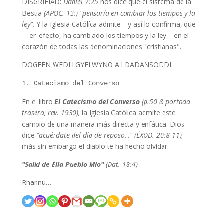
DISGRIFIAD:
Daniel 7:25
nos dice que el sistema de la
Bestia
(APOC. 13:)
"pensaría en cambiar los tiempos y la
ley".
Y la Iglesia Católíca admite—y así lo confirma, que
—en efecto, ha cambiado los tiempos y la ley—en el
corazón de todas las denominaciones "cristianas".
DOGFEN WEDI'I GYFLWYNO A'I DADANSODDI
1. Catecismo del Converso
En el libro
El Catecismo del Converso
(p.50 & portada
trasera, rev. 1930),
la Iglesia Católica admite este
cambio de una manera más directa y enfática. Dios
dice
"acuérdate del día de reposo…" (ÉXOD. 20:8-11),
más sin embargo el diablo te ha hecho olvidar.
"Salid de Ella Pueblo Mío"
(Dat. 18:4)
Rhannu…
————————————