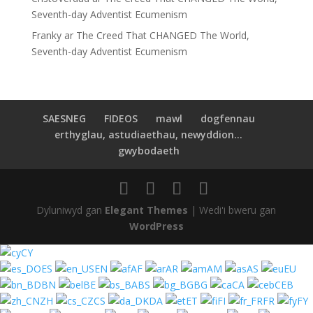
Seventh-day Adventist Ecumenism
Franky
ar
The Creed That CHANGED The World,
Seventh-day Adventist Ecumenism
SAESNEG
FIDEOS
mawl
dogfennau
erthyglau, astudiaethau, newyddion...
gwybodaeth
Dyluniwyd gan
Elegant Themes
| Wedi'i bweru gan
WordPress
CY
ES
EN
AF
AR
AM
AS
EU
BN
BE
BS
BG
CA
CEB
ZH
CS
DA
ET
FI
FR
FY