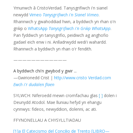
Ymunwch â CristoVerdad. Tanysgrifiwch i'n sianel
newydd
Vimeo
Tanysgrifiwch i'n Sianel Vimeo
.
Rhannwch y gwahoddiad hwn, a byddwch yn rhan o'n
grŵp o
WhatsApp
Tanysgrifiwch i'n Grŵp WhatsApp
.
Pan fyddwch yn tanysgrifio, peidiwch ag anghofio
gadael eich enw i ni. Anlladrwydd wedi'i wahardd.
Rhannwch a byddwch yn rhan o'r fendith.
————————————
A byddwch chi'n gwybod y gwir ...
—Gwirionedd Crist
|
http://www.cristo Verdad.com
Ewch i'r dudalen flaen
SYLWCH: Niferoedd mewn cromfachau glas
[ ]
dolen i
Deunydd Atodol. Mae lluniau hefyd yn ehangu
cynnwys: fideos, newyddion, dolenni, ac ati.
FFYNONELLAU A CHYSYLLTIADAU
[1]a El Catecismo del Concilio de Trento [LIBRO—