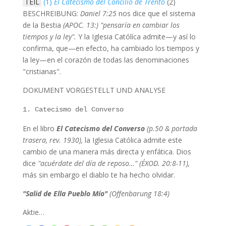
TEIL
(1)
El Catecismo del Concilio de Trento
(2)
BESCHREIBUNG:
Daniel 7:25
nos dice que el sistema
de la Bestia
(APOC. 13:)
"pensaría en cambiar los
tiempos y la ley".
Y la Iglesia Católíca admite—y así lo
confirma, que—en efecto, ha cambiado los tiempos y
la ley—en el corazón de todas las denominaciones
"cristianas".
DOKUMENT VORGESTELLT UND ANALYSE
1. Catecismo del Converso
En el libro
El Catecismo del Converso
(p.50 & portada
trasera, rev. 1930),
la Iglesia Católica admite este
cambio de una manera más directa y enfática. Dios
dice
"acuérdate del día de reposo…" (ÉXOD. 20:8-11),
más sin embargo el diablo te ha hecho olvidar.
"Salid de Ella Pueblo Mío"
(Offenbarung 18:4)
Aktie…