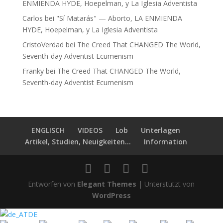
ENMIENDA HYDE, Hoepelman, y La Iglesia Adventista
Carlos
bei
"Sí Matarás" — Aborto, LA ENMIENDA
HYDE, Hoepelman, y La Iglesia Adventista
CristoVerdad
bei
The Creed That CHANGED The World,
Seventh-day Adventist Ecumenism
Franky
bei
The Creed That CHANGED The World,
Seventh-day Adventist Ecumenism
ENGLISCH
VIDEOS
Lob
Unterlagen
Artikel, Studien, Neuigkeiten...
Information
Entworfen von
Elegant Themes
| Unterstützt von
WordPress
DE