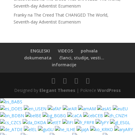
Seventh-day Adventist Ecumenism
Franky
na
The Creed That CHANGED The World,
Seventh-day Adventist Ecumenism
ENGLESKI
VIDEOS
pohvala
dokumenata
članci, studije, vesti...
informacije
Designed by
Elegant Themes
| Pokreće
WordPress
BS
ES
EN
AF
AR
AM
AS
EU
BN
BE
BG
CA
CEB
ZH
CS
DA
ET
FI
FR
FY
GL
DE
EL
GU
HE
JA
KO
ARY