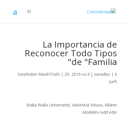
La Importancia de
Reconocer Todo Tipos
de "Familia"
tərəfindən
MəsihTruth
|
29, 2019-cu il
|
sənədlər
|
0
şərh
Walla Walla Universiteti, Adventist Kilsəsi, Allahın
Modelini rədd edin.