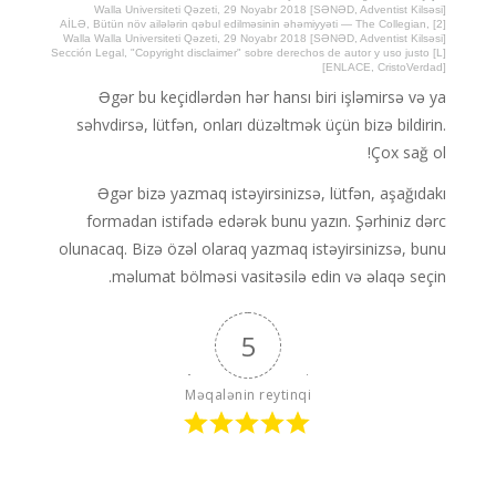
Walla Universiteti Qəzeti, 29 Noyabr 2018 [SƏNƏD, Adventist Kilsəsi]
[2] AİLƏ, Bütün növ ailələrin qəbul edilməsinin əhəmiyyəti — The Collegian,
Walla Walla Universiteti Qəzeti, 29 Noyabr 2018 [SƏNƏD, Adventist Kilsəsi]
[L] Sección Legal, "Copyright disclaimer" sobre derechos de autor y uso justo
[ENLACE, CristoVerdad]
Əgər bu keçidlərdən hər hansı biri işləmirsə və ya
səhvdirsə, lütfən, onları düzəltmək üçün bizə bildirin.
Çox sağ ol!
Əgər bizə yazmaq istəyirsinizsə, lütfən, aşağıdakı
formadan istifadə edərək bunu yazın. Şərhiniz dərc
olunacaq. Bizə özəl olaraq yazmaq istəyirsinizsə, bunu
məlumat bölməsi vasitəsilə edin və əlaqə seçin.
5
Məqalənin reytinqi