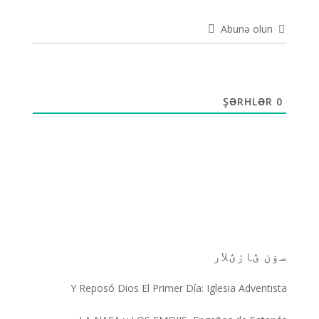
Abunə olun
ŞƏRHLƏR
0
سۏن ؽازؽلار
Y Reposó Dios El Primer Día: Iglesia Adventista