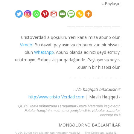
Paylaşın...
————————————
CristoVerdad-a qoşulun. Yeni kanalımıza abunə olun
Vimeo
. Bu dəvəti paylaşın və qrupumuzun bir hissəsi
olun
WhatsApp
. Abunə olanda adınızı qeyd etməyi
unutmayın. Əxlaqsızlıqlar qadağandır. Paylaşın və xeyir-
duanın bir hissəsi olun.
————————————
Və həqiqəti biləcəksiniz...
http:/www.cristo Verdad.com
|
- Məsih Həqiqəti
QEYD: Mavi mötərizədə [ ] rəqəmlər Əlavə Materiala keçid edir.
Fotolar həmçinin məzmunu genişləndirir: videolar, xəbərlər,
keçidlər və s.
MƏNBƏLƏR VƏ BAĞLANTILAR
[1] AİLƏ, Bütün növ ailələrin tanınmasının vacibliyi — The Collegian, Walla