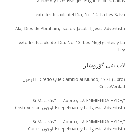
LA NASA y LOS EMOJIS, Engaños de Satanás
Texto Irrefutable del Día, No. 14: La Ley Salva
Alá, Dios de Abraham, Isaac y Jacob: Iglesia Adventista
Texto Irrefutable del Día, No. 13: Los Negligentes y La
Ley
لاب یئنی گؤرۆشلر
El Credo Que Cambió al Mundo, 1971 (Libro)
اوچون
CristoVerdad
"Sí Matarás" — Aborto, LA ENMIENDA HYDE,
Hoepelman, y La Iglesia Adventista
اوچون
CristoVerdad
"Sí Matarás" — Aborto, LA ENMIENDA HYDE,
Hoepelman, y La Iglesia Adventista
اوچون
Carlos