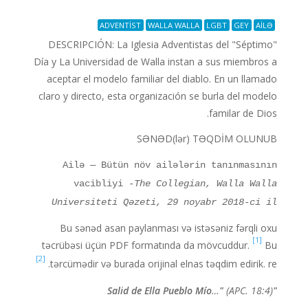
ADVENTİST
WALLA WALLA
LGBT
GEY
AİLƏ
DESCRIPCIÓN: La Iglesia Adventistas del "Séptimo"
Día y La Universidad de Walla instan a sus miembros a
aceptar el modelo familiar del diablo. En un llamado
claro y directo, esta organización se burla del modelo
familar de Dios.
SƏNƏD(lər) TƏQDİM OLUNUB
Ailə — Bütün növ ailələrin tanınmasının
vacibliyi
-The Collegian, Walla Walla
Universiteti Qəzeti, 29 noyabr 2018-ci il
Bu sənəd asan paylanması və istəsəniz fərqli oxu
[1]
təcrübəsi üçün PDF formatında da mövcuddur.
Bu
[2]
tərcümədir və burada orijinal elnas təqdim edirik. re.
…
"
(APC. 18:4)
"Salid de Ella Pueblo Mío