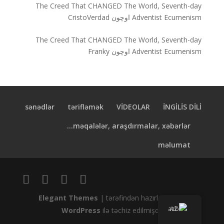
The Creed That CHANGED The World, Seventh-day
Adventist Ecumenism
اوچون
CristoVerdad
The Creed That CHANGED The World, Seventh-day
Adventist Ecumenism
اوچون
Franky
sənədlər
tərifləmək
VİDEOLAR
İNGİLİS DİLİ
məqalələr, araşdırmalar, xəbərlər...
məlumat
Elegant Themes
| tərəfindən hazırlanmışdır
AZ
WordPress
ilə təchiz edilmişdir