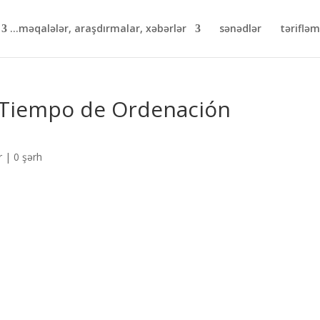
məqalələr, araşdırmalar, xəbərlər...
sənədlər
təriflə
 Tiempo de Ordenación
r
|
0 şərh