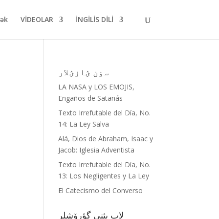
mək
VİDEOLAR
İNGİLİS DİLİ
سۏن ؽازؽلار
LA NASA y LOS EMOJIS,
Engaños de Satanás
Texto Irrefutable del Día, No.
14: La Ley Salva
Alá, Dios de Abraham, Isaac y
Jacob: Iglesia Adventista
Texto Irrefutable del Día, No.
13: Los Negligentes y La Ley
El Catecismo del Converso
لاب یئنی گؤرۆشلر