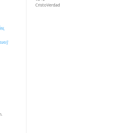
CristoVerdad
ÓN,
[SƏNƏD, Adventist Kilsəsi]
n.