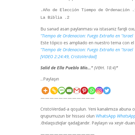
1. Año 
2. La Biblia
Bu sənəd asan paylanması və istəsəniz fərqli o
Tiempo de Ordenacion: Fuego Extraño en "Israel"
Tiempo de Ordenacion: Fuego Extraño en "Israel"
[VIDEO 2:24:49, CristoVerdad]
(VƏH. 18:4)
"Salid de Ella Pueblo Mío…"
Paylaşın...
————————————
CristoVerdad-a qoşulun. Yeni kanalımıza abunə 
qrupumuzun bir hissəsi olun
WhatsApp
WhatsAp
Əxlaqsızlıqlar qadağandır. Paylaşın və xeyir-duanın
————————————