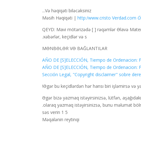
Və həqiqəti biləcəksiniz...
|
http:/www.cristo Verdad.com
Ö
QEYD: Mavi mötərizədə [ ] rəqəmlər Əlavə Materi
xəbərlər, keçidlər və s.
MƏNBƏLƏR VƏ BAĞLANTILAR
Əgər bu keçidlərdən hər hansı biri işləmirsə və ya
Əgər bizə yazmaq istəyirsinizsə, lütfən, aşağıdak
olaraq yazmaq istəyirsinizsə, bunu məlumat bölmə
səs verin
1
5
Məqalənin reytinqi