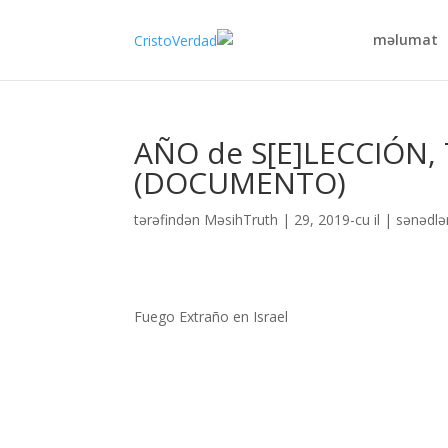
məlumat
AÑO de S[E]LECCIÓN,
(DOCUMENTO)
tərəfindən
MəsihTruth
|
29, 2019-cu il
|
sənədlə
Fuego Extraño en Israel