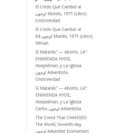
El Credo Que Cambió al
Mundo, 1971 (Libro)
اوچون
CristoVerdad
El Credo Que Cambió al
Mundo, 1971 (Libro)
اوچون
Ed
Mirsan
"Sí Matarás" — Aborto, LA
ENMIENDA HYDE,
Hoepelman, y La Iglesia
Adventista
اوچون
CristoVerdad
"Sí Matarás" — Aborto, LA
ENMIENDA HYDE,
Hoepelman, y La Iglesia
Adventista
اوچون
Carlos
The Creed That CHANGED
The World, Seventh-day
Adventist Ecumenism
اوچون