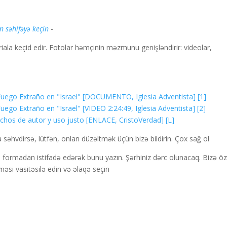
n səhifəyə keçin
- Məsih Həqiqəti
ala keçid edir. Fotolar həmçinin məzmunu genişləndirir: videolar,
[1] AÑO DE [S]ELECCIÓN, Tiempo de Ordenacion: Fuego Extraño en "Israel" [DOCUMENTO, Iglesia Adventista]
[2] AÑO DE [S]ELECCIÓN, Tiempo de Ordenacion: Fuego Extraño en "Israel" [VIDEO 2:24:49, Iglesia Adventista]
[L] Sección Legal, "Copyright disclaimer" sobre derechos de autor y uso justo [ENLACE, CristoVerdad]
 səhvdirsə, lütfən, onları düzəltmək üçün bizə bildirin. Çox sağ ol!
ı formadan istifadə edərək bunu yazın. Şərhiniz dərc olunacaq. Bizə öz
si vasitəsilə edin və əlaqə seçin.