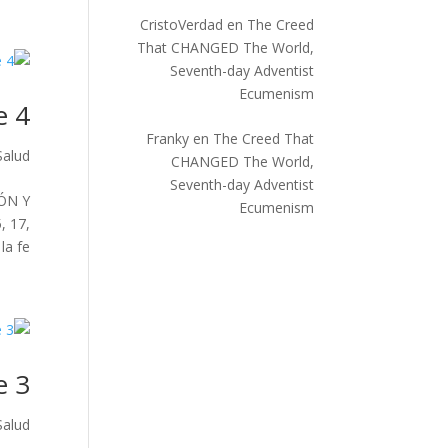
CristoVerdad
en
The Creed
That CHANGED The World,
Seventh-day Adventist
Ecumenism
e 4
Franky
en
The Creed That
Salud
CHANGED The World,
Seventh-day Adventist
IÓN Y
Ecumenism
, 17,
fe,...
e 3
Salud