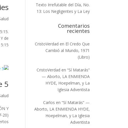
ies
Texto Irrefutable del Día, No.
13: Los Negligentes y La Ley
Salud
Comentarios
recientes
5:15.
 Y de
CristoVerdad
en
El Credo Que
15...
Cambió al Mundo, 1971
(Libro)
CristoVerdad
en
“Sí Matarás”
— Aborto, LA ENMIENDA
e 5
HYDE, Hoepelman, y La
Iglesia Adventista
Salud
Carlos
en
“Sí Matarás” —
IÓN Y
Aborto, LA ENMIENDA HYDE,
7-20)
Hoepelman, y La Iglesia
os...
Adventista