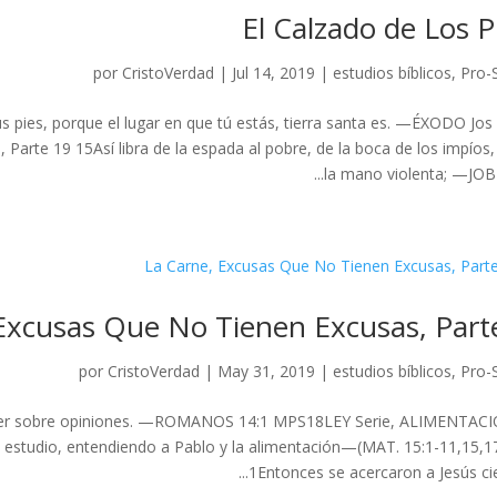
El Calzado de Los P
por
CristoVerdad
|
Jul 14, 2019
|
estudios bíblicos
,
Pro-
us pies, porque el lugar en que tú estás, tierra santa es. —ÉXODO Jos 
te 19 15Así libra de la espada al pobre, de la boca de los impíos,
la mano violenta; —JOB 5:
Excusas Que No Tienen Excusas, Part
por
CristoVerdad
|
May 31, 2019
|
estudios bíblicos
,
Pro-
ntender sobre opiniones. —ROMANOS 14:1 MPS18LEY Serie, ALIMENTAC
estudio, entendiendo a Pablo y la alimentación—(MAT. 15:1-11,15,1
1Entonces se acercaron a Jesús ciert