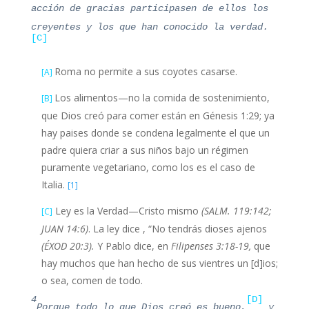
acción de gracias participasen de ellos los
creyentes y los que han conocido la verdad.
[C]
Roma no permite a sus coyotes casarse.
[A]
Los alimentos—no la comida de sostenimiento,
[B]
que Dios creó para comer están en Génesis 1:29; ya
hay paises donde se condena legalmente el que un
padre quiera criar a sus niños bajo un régimen
puramente vegetariano, como los es el caso de
Italia.
[1]
Ley es la Verdad—Cristo mismo
(SALM. 119:142;
[C
]
JUAN 14:6)
. La ley dice , “No tendrás dioses ajenos
(ÉXOD 20:3).
Y Pablo dice, en
Filipenses 3:18-19,
que
hay muchos que han hecho de sus vientres un [d]ios;
o sea, comen de todo.
4
[D]
Porque todo lo que Dios creó es bueno,
y