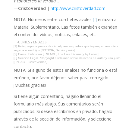
Y conoceréis la verdad…
—CristoVerdad
|
http:/www.cristoverdad.com
NOTA: Números entre corchetes azules
[ ]
enlazan a
Material Suplementario. Las fotos también expanden
el contenido: videos, noticias, enlaces, etc.
FUENTES Y ENLACES
[1] Italia propone penas de cárcel para los padres que impongan una dieta
vegana a sus hijos [NOTICIA, Bebés y más]
[2] Carne, Definición [ENLACE, The Free Dicionary by Farlex]
[L] Sección Legal, “Copyright disclaimer” sobre derechos de autor y uso justo
[ENLACE, CristoVerdad]
NOTA: Si alguno de estos enalces no funciona o está
erróneo, por favor déjenos saber para corregirlo.
¡Muchas gracias!
Si tiene algún comentario, hágalo llenando el
formulario más abajo. Sus comentarios serán
publicados. Si desea escribirnos en privado, hágalo
através de la sección de información, y seleccione
contacto.