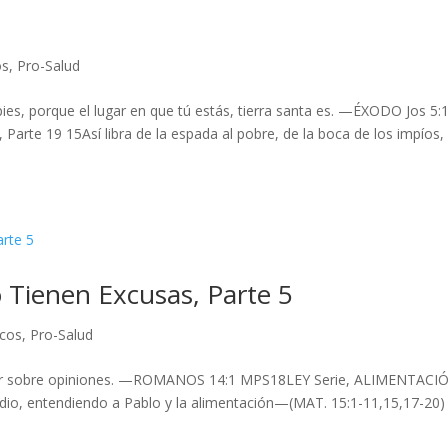
os
,
Pro-Salud
pies, porque el lugar en que tú estás, tierra santa es. —ÉXODO Jos 5:1
e 19 15Así libra de la espada al pobre, de la boca de los impíos,
 Tienen Excusas, Parte 5
icos
,
Pro-Salud
tender sobre opiniones. —ROMANOS 14:1 MPS18LEY Serie, ALIMENTACI
io, entendiendo a Pablo y la alimentación—(MAT. 15:1-11,15,17-20)