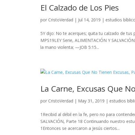
El Calzado de Los Pies
por
CristoVerdad
|
Jul 14, 2019
|
estudios bíblic
5Y dijo: No te acerques; quita tu calzado de tus 
MPS19LEY Serie, ALIMENTACIÓN Y SALVACIÓN, Part
la mano violenta; —JOB 5:15...
La Carne, Excusas Que No
por
CristoVerdad
|
May 31, 2019
|
estudios bíbl
1Recibid al débil en la fe, pero no para con
SALVACIÓN, Parte 18 Continuando nuestro estud
1Entonces se acercaron a Jesús ciertos...